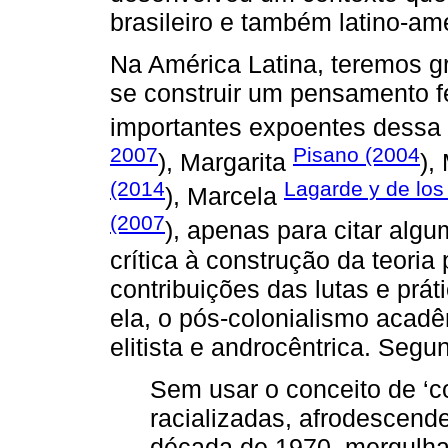
brasileiro e também latino-am
Na América Latina, teremos g
se construir um pensamento f
importantes expoentes dessa
2007
Pisano (2004
), Margarita
),
(2014
Lagarde y de los
), Marcela
(2007
), apenas para citar alg
crítica à construção da teoria
contribuições das lutas e prá
ela, o pós-colonialismo acad
elitista e androcêntrica. Segu
Sem usar o conceito de ‘co
racializadas, afrodescend
década de 1970, mergulhar