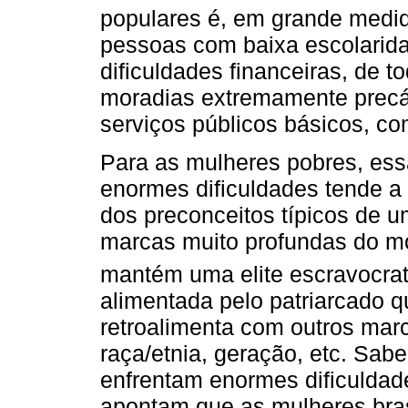
populares é, em grande medid
pessoas com baixa escolarid
dificuldades financeiras, de t
moradias extremamente precár
serviços públicos básicos, co
Para as mulheres pobres, ess
enormes dificuldades tende a
dos preconceitos típicos de 
marcas muito profundas do mo
mantém uma elite escravocra
alimentada pelo patriarcado q
retroalimenta com outros mar
raça/etnia, geração, etc. Sa
enfrentam enormes dificuldad
apontam que as mulheres bras