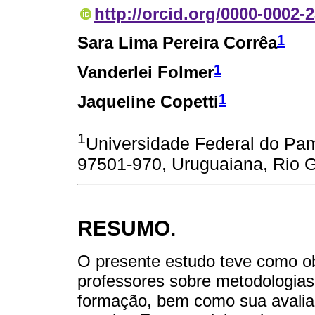
http://orcid.org/0000-0002-
1
Sara Lima Pereira Corrêa
1
Vanderlei Folmer
1
Jaqueline Copetti
1
Universidade Federal do Pam
97501-970, Uruguaiana, Rio Gr
RESUMO.
O presente estudo teve como ob
professores sobre metodologias
formação, bem como sua avaliaç