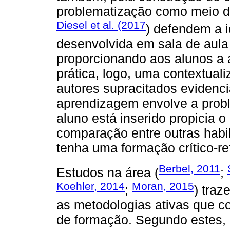
problematização como meio de
Diesel et al. (2017
) defendem a 
desenvolvida em sala de aula 
proporcionando aos alunos a 
prática, logo, uma contextuali
autores supracitados eviden
aprendizagem envolve a prob
aluno está inserido propicia o
comparação entre outras hab
tenha uma formação crítico-ref
Berbel, 2011
Estudos na área (
;
Koehler, 2014
Moran, 2015
;
) tra
as metodologias ativas que 
de formação. Segundo estes, 