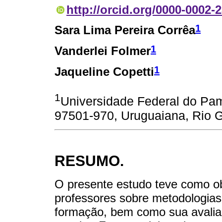
http://orcid.org/0000-0002-
1
Sara Lima Pereira Corrêa
1
Vanderlei Folmer
1
Jaqueline Copetti
1
Universidade Federal do Pam
97501-970, Uruguaiana, Rio Gr
RESUMO.
O presente estudo teve como ob
professores sobre metodologias
formação, bem como sua avaliaç