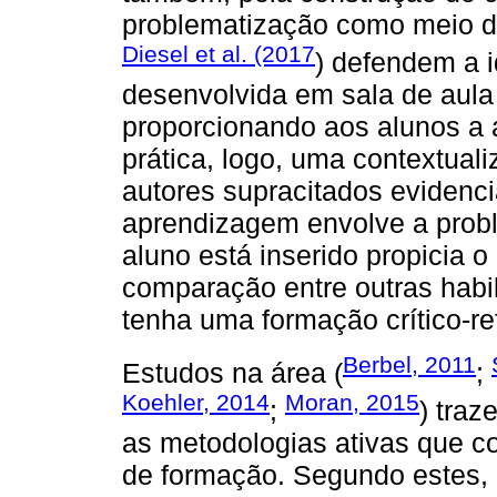
problematização como meio de
Diesel et al. (2017
) defendem a 
desenvolvida em sala de aula 
proporcionando aos alunos a 
prática, logo, uma contextuali
autores supracitados eviden
aprendizagem envolve a prob
aluno está inserido propicia o
comparação entre outras hab
tenha uma formação crítico-ref
Berbel, 2011
Estudos na área (
;
Koehler, 2014
Moran, 2015
;
) tra
as metodologias ativas que 
de formação. Segundo estes, 