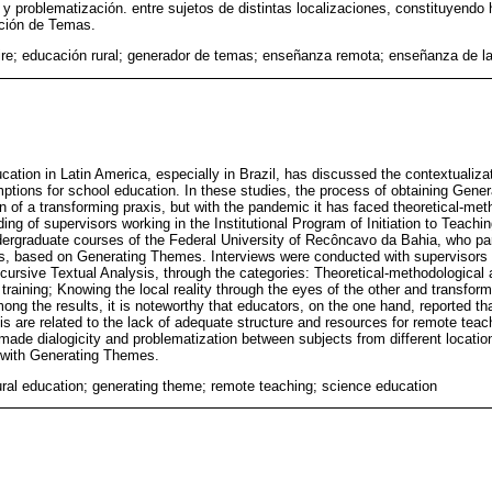
ad y problematización. entre sujetos de distintas localizaciones, constituyendo
ción de Temas.
ire; educación rural; generador de temas; enseñanza remota; enseñanza de la
ation in Latin America, especially in Brazil, has discussed the contextualizat
mptions for school education. In these studies, the process of obtaining Gen
tion of a transforming praxis, but with the pandemic it has faced theoretical-m
ing of supervisors working in the Institutional Program of Initiation to Teachi
rgraduate courses of the Federal University of Recôncavo da Bahia, who par
rs, based on Generating Themes. Interviews were conducted with supervisors
cursive Textual Analysis, through the categories: Theoretical-methodological
l training; Knowing the local reality through the eyes of the other and transform
ong the results, it is noteworthy that educators, on the one hand, reported that
s are related to the lack of adequate structure and resources for remote teac
 made dialogicity and problematization between subjects from different locatio
k with Generating Themes.
rural education; generating theme; remote teaching; science education