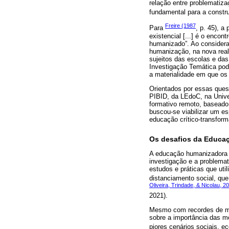
relação entre problematiza
fundamental para a constr
Freire (1987
Para
, p. 45), a
existencial [...] é o encon
humanizado”. Ao considerar
humanização, na nova real
sujeitos das escolas e da
Investigação Temática pod
a materialidade em que os 
Orientados por essas ques
PIBID, da LEdoC, na Unive
formativo remoto, baseado
buscou-se viabilizar um e
educação crítico-transform
Os desafios da Educa
A educação humanizadora d
investigação e a problema
estudos e práticas que uti
distanciamento social, qu
Oliveira, Trindade, & Nicolau, 2
2021).
Mesmo com recordes de mor
sobre a importância das m
piores cenários sociais, e