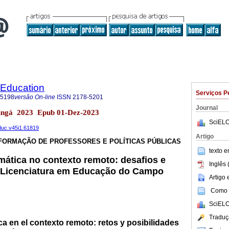
 Education
Serviços P
-5198
versão On-line
ISSN
2178-5201
Journal
ringá 2023 Epub 01-Dez-2023
SciELO
educ.v45i1.61819
Artigo
FORMAÇÃO DE PROFESSORES E POLÍTICAS PÚBLICAS
texto 
mática no contexto remoto: desafios e
Inglês 
a Licenciatura em Educação do Campo
Artigo
Como c
SciELO
Traduç
ca en el contexto remoto: retos y posibilidades