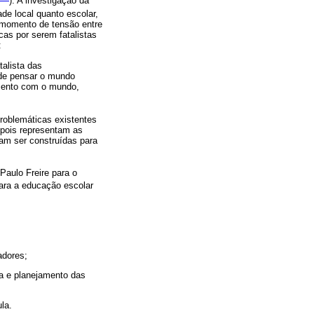
). A investigação da
de local quanto escolar,
e momento de tensão entre
icas por serem fatalistas
:
alista das
 de pensar o mundo
amento com o mundo,
roblemáticas existentes
 pois representam as
sam ser construídas para
Paulo Freire para o
para a educação escolar
adores;
a e planejamento das
la.