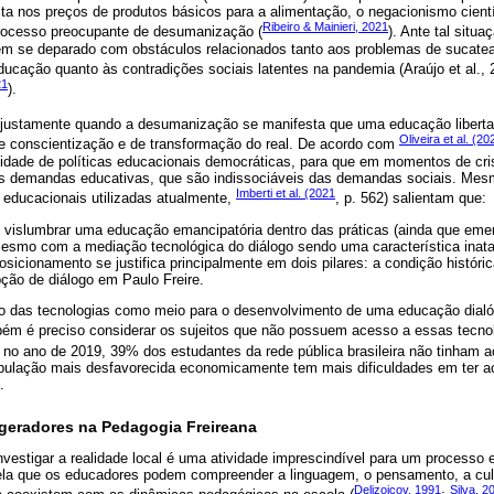
a nos preços de produtos básicos para a alimentação, o negacionismo científ
Ribeiro & Mainieri, 2021
ocesso preocupante de desumanização (
). Ante tal situa
m se deparado com obstáculos relacionados tanto aos problemas de sucat
ducação quanto às contradições sociais latentes na pandemia (Araújo et al.,
21
).
é justamente quando a desumanização se manifesta que uma educação liberta
Oliveira et al. (20
de conscientização e de transformação do real. De acordo com
ilidade de políticas educacionais democráticas, para que em momentos de cri
das demandas educativas, que são indissociáveis das demandas sociais. Me
Imberti et al. (2021
s educacionais utilizadas atualmente,
, p. 562) salientam que:
 vislumbrar uma educação emancipatória dentro das práticas (ainda que emer
esmo com a mediação tecnológica do diálogo sendo uma característica inat
sicionamento se justifica principalmente em dois pilares: a condição históri
ção de diálogo em Paulo Freire.
o das tecnologias como meio para o desenvolvimento de uma educação dialó
ém é preciso considerar os sujeitos que não possuem acesso a essas tecno
 no ano de 2019, 39% dos estudantes da rede pública brasileira não tinham
opulação mais desfavorecida economicamente tem mais dificuldades em ter a
.
geradores na Pedagogia Freireana
investigar a realidade local é uma atividade imprescindível para um processo
la que os educadores podem compreender a linguagem, o pensamento, a cultur
Delizoicov, 1991
Silva, 2