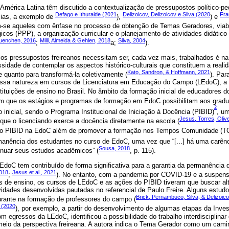
América Latina têm discutido a contextualização de pressupostos político-pe
Defago e Ithuralde (2021
Delizoicov, Delizoicov e Silva (2020
Fra
ias, a exemplo de
),
) e
m-se aqueles com ênfase no processo de obtenção de Temas Geradores, viabi
icos (PPP), a organização curricular e o planejamento de atividades didátic
uenchen, 2016
Milli, Almeida & Gehlen, 2018
Silva, 2004
;
a;
).
os pressupostos freireanos necessitam ser, cada vez mais, trabalhados é 
sidade de contemplar os aspectos histórico-culturais que constituem a realida
Kato, Sandron, & Hoffmann, 2021
 quanto para transformá-la coletivamente (
). Par
essa natureza em cursos de Licenciatura em Educação do Campo (LEdoC), a
stituições de ensino no Brasil. No âmbito da formação inicial de educadores
am que os estágios e programas de formação em EdoC possibilitam aos gradu
2
inicial, sendo o Programa Institucional de Iniciação à Docência (PIBID)
, um
Jesus, Torres, Oliv
que o licenciando exerce a docência diretamente na escola (
o do PIBID na EdoC além de promover a formação nos Tempos Comunidade (T
rmanência dos estudantes no curso de EdoC, uma vez que “[...] há uma carênc
Sousa, 2018
nuar seus estudos acadêmicos” (
, p. 115).
EdoC tem contribuído de forma significativa para a garantia da permanência
018
Jesus et al., 2021
;
). No entanto, com a pandemia por COVID-19 e a suspens
es de ensino, os cursos de LEdoC e as ações do PIBID tiveram que buscar al
idades desenvolvidas pautadas no referencial de Paulo Freire. Alguns estudo
Brick, Pernambuco, Silva, & Delizoic
turante na formação de professores do campo (
 (2020
), por exemplo, a partir do desenvolvimento de algumas etapas da Inv
m egressos da LEdoC, identificou a possibilidade do trabalho interdisciplina
meio da perspectiva freireana. A autora indica o Tema Gerador como um cami