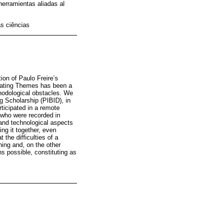
 herramientas aliadas al
s ciências
ion of Paulo Freire’s
erating Themes has been a
ethodological obstacles. We
ng Scholarship (PIBID), in
ticipated in a remote
 who were recorded in
 and technological aspects
ing it together, even
 the difficulties of a
hing and, on the other
ns possible, constituting as