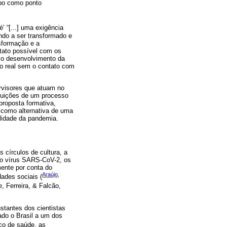
mpo como ponto
’ “[...] uma exigência
undo a ser transformado e
nsformação e a
tato possível com os
: o desenvolvimento da
o real sem o contato com
rvisores que atuam no
buições de um processo
roposta formativa,
 como alternativa de uma
alidade da pandemia.
 círculos de cultura, a
elo vírus SARS-CoV-2, os
mente por conta do
Araújo,
ades sociais (
e, Ferreira, & Falcão,
stantes dos cientistas
do o Brasil a um dos
ico de saúde, as