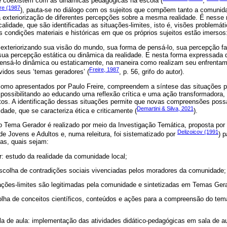
e coexistem com as dinâmicas pedagógicas na escola (
;
re (1987
), pauta-se no diálogo com os sujeitos que compõem tanto a comunida
 a exteriorização de diferentes percepções sobre a mesma realidade. É ness
ocalidade, que são identificadas as situações-limites, isto é, visões problemát
as condições materiais e históricas em que os próprios sujeitos estão imersos
xteriorizando sua visão do mundo, sua forma de pensá-lo, sua percepção fat
, sua percepção estática ou dinâmica da realidade. E nesta forma expressada
 pensá-lo dinâmica ou estaticamente, na maneira como realizam seu enfrent
Freire, 1987
idos seus ‘temas geradores’ (
, p. 56, grifo do autor).
omo apresentados por Paulo Freire, compreendem a síntese das situações p
 possibilitando ao educando uma reflexão crítica e uma ação transformadora,
eitos. A identificação dessas situações permite que novas compreensões pos
Demartini & Silva, 2021
dade, que se caracteriza ética e criticamente (
).
 Tema Gerador é realizado por meio da Investigação Temática, proposta por 
Delizoicov (1991
de Jovens e Adultos e, numa releitura, foi sistematizado por
) 
as, quais sejam:
: estudo da realidade da comunidade local;
 escolha de contradições sociais vivenciadas pelos moradores da comunidade;
uações-limites são legitimadas pela comunidade e sintetizadas em Temas Ger
lha de conceitos científicos, conteúdos e ações para a compreensão do tem
a de aula: implementação das atividades didático-pedagógicas em sala de au