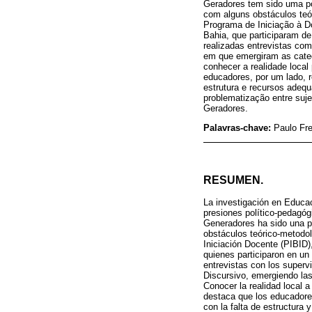
Geradores tem sido uma po
com alguns obstáculos teó
Programa de Iniciação à 
Bahia, que participaram d
realizadas entrevistas com
em que emergiram as categ
conhecer a realidade local
educadores, por um lado, r
estrutura e recursos adequa
problematização entre suje
Geradores.
Palavras-chave:
Paulo Fr
RESUMEN.
La investigación en Educac
presiones político-pedagóg
Generadores ha sido una po
obstáculos teórico-metodol
Iniciación Docente (PIBID
quienes participaron en u
entrevistas con los superv
Discursivo, emergiendo las
Conocer la realidad local a
destaca que los educadores
con la falta de estructura 