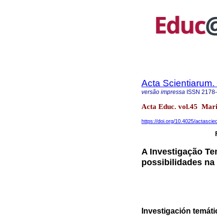
Acta Scientiarum.
versão impressa
ISSN
2178
Acta Educ. vol.45 Ma
https://doi.org/10.4025/actasci
A Investigação Te
possibilidades n
Investigación temáti