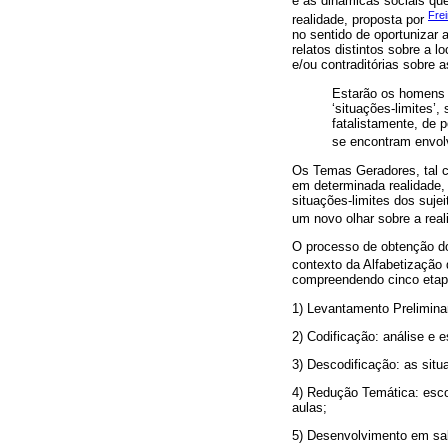
e as dinâmicas sociais qu
Frei
realidade, proposta por
no sentido de oportunizar
relatos distintos sobre a l
e/ou contraditórias sobre 
Estarão os homens e
‘situações-limites’
fatalistamente, de
se encontram envolv
Os Temas Geradores, tal c
em determinada realidade,
situações-limites dos suj
um novo olhar sobre a reali
O processo de obtenção do
contexto da Alfabetização 
compreendendo cinco etap
1) Levantamento Preliminar
2) Codificação: análise e
3) Descodificação: as sit
4) Redução Temática: esco
aulas;
5) Desenvolvimento em sal