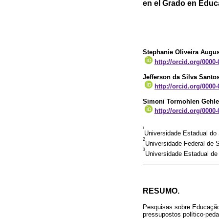
en el Grado en Educ
Stephanie Oliveira Augu
http://orcid.org/0000
Jefferson da Silva Santo
http://orcid.org/0000
Simoni Tormohlen Gehl
http://orcid.org/0000
¹
Universidade Estadual do 
2
Universidade Federal de Sa
3
Universidade Estadual de 
RESUMO.
Pesquisas sobre Educação 
pressupostos político-ped