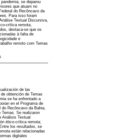
a pandemia, se deparou
rvisores que atuam no
 Federal do Recôncavo da
res. Para isso foram
Análise Textual Discursiva,
co-crítica remota;
tados, destaca-se que os
cionadas à falta de
logicidade e
 trabalho remoto com Temas
s
ualización de las
so de obtención de Temas
emia se ha enfrentado a
aboran en el Programa de
al do Recôncavo da Bahia,
e Temas. Se realizaron
e Análisis Textual
n ético-crítica remota;
Entre los resultados, se
remota están relacionadas
formas digitales