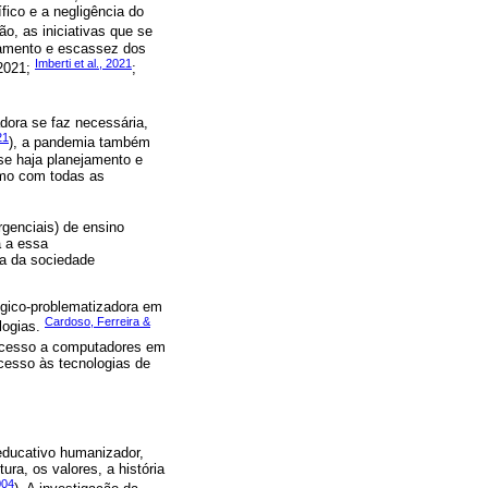
ico e a negligência do
ção, as iniciativas que se
eamento e escassez dos
Imberti et al., 2021
 2021;
;
dora se faz necessária,
21
), a pandemia também
se haja planejamento e
smo com todas as
genciais) de ensino
a a essa
ca da sociedade
gico-problematizadora em
Cardoso, Ferreira &
logias.
 acesso a computadores em
cesso às tecnologias de
 educativo humanizador,
a, os valores, a história
004