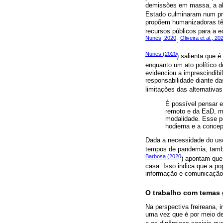
demissões em massa, a alt
Estado culminaram num pr
propõem humanizadoras tê
recursos públicos para a e
Nunes, 2020
Oliveira et al., 20
;
Nunes (2020
) salienta que 
enquanto um ato político 
evidenciou a imprescindib
responsabilidade diante 
limitações das alternativa
É possível pensar e
remoto e da EaD, m
modalidade. Esse po
hodierna e a concep
Dada a necessidade do us
tempos de pandemia, tamb
Barbosa (2020
) apontam que
casa. Isso indica que a p
informação e comunicação
O trabalho com temas 
Na perspectiva freireana, 
uma vez que é por meio de