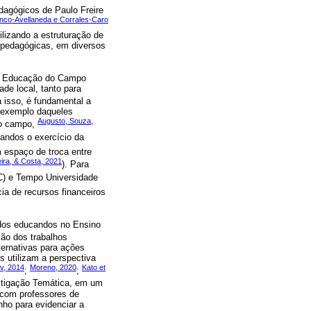
dagógicos de Paulo Freire
nco-Avellaneda e Corrales-Caro
lizando a estruturação de
o-pedagógicas, em diversos
na Educação do Campo
de local, tanto para
a isso, é fundamental a
 exemplo daqueles
Augusto, Souza,
 do campo,
andos o exercício da
 espaço de troca entre
eira, & Costa, 2021
). Para
C) e Tempo Universidade
ia de recursos financeiros
 dos educandos no Ensino
ão dos trabalhos
ternativas para ações
s utilizam a perspectiva
ov, 2014
Moreno, 2020
Kato et
;
;
estigação Temática, em um
r com professores de
nho para evidenciar a