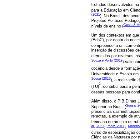
Estudos desenvolvidos na 
para a Educação em Ciênc
(2021
). No Brasil, destaca
Projetos Políticos-Pedagóg
Centa & M
níveis de ensino (
Um dos contextos em que 
(EdoC), por conta da neces
compreendê-la criticamente
inserção de discussões d
oferecidos por diversas in
Souza e Porto (2019
) salient
docência desde a formação 
Universidade e Escola em 
Sousa (2018
), a realizaçã
3
(TU)
, contribui para a pe
dessas pessoas para conti
Além disso, o PIBID nas L
Sousa, 2
Superior no Brasil (
presenciais das instituiçõ
remotas, a exemplo de ativ
freireana como eixo estru
al., 2021
Paniz, 2017
Moreno
;
).
curso de especialização co
Ciências da Natureza por 