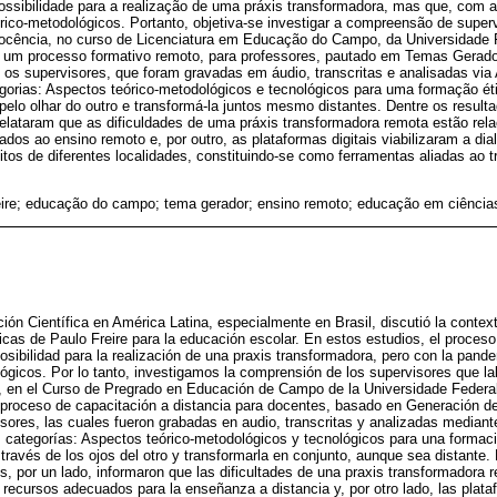
ssibilidade para a realização de uma práxis transformadora, mas que, com 
rico-metodológicos. Portanto, objetiva-se investigar a compreensão de supe
Docência, no curso de Licenciatura em Educação do Campo, da Universidade
e um processo formativo remoto, para professores, pautado em Temas Gerado
 os supervisores, que foram gravadas em áudio, transcritas e analisadas via 
orias: Aspectos teórico-metodológicos e tecnológicos para uma formação éti
 pelo olhar do outro e transformá-la juntos mesmo distantes. Dentre os resul
elataram que as dificuldades de uma práxis transformadora remota estão rela
dos ao ensino remoto e, por outro, as plataformas digitais viabilizaram a dia
itos de diferentes localidades, constituindo-se como ferramentas aliadas ao
eire; educação do campo; tema gerador; ensino remoto; educação em ciência
ión Científica en América Latina, especialmente en Brasil, discutió la context
icas de Paulo Freire para la educación escolar. En estos estudios, el proce
sibilidad para la realización de una praxis transformadora, pero con la pand
ógicos. Por lo tanto, investigamos la comprensión de los supervisores que l
), en el Curso de Pregrado en Educación de Campo de la Universidade Feder
n proceso de capacitación a distancia para docentes, basado en Generación d
isores, las cuales fueron grabadas en audio, transcritas y analizadas mediant
 categorías: Aspectos teórico-metodológicos y tecnológicos para una formació
 través de los ojos del otro y transformarla en conjunto, aunque sea distante. 
, por un lado, informaron que las dificultades de una praxis transformadora 
y recursos adecuados para la enseñanza a distancia y, por otro lado, las plata