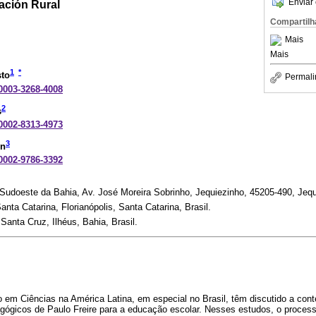
Enviar 
ación Rural
Compartilh
Mais
Mais
1
*
sto
Permali
-0003-3268-4008
2
s
-0002-8313-4973
3
en
-0002-9786-3392
Sudoeste da Bahia, Av. José Moreira Sobrinho, Jequiezinho, 45205-490, Jequi
nta Catarina, Florianópolis, Santa Catarina, Brasil.
Santa Cruz, Ilhéus, Bahia, Brasil.
em Ciências na América Latina, em especial no Brasil, têm discutido a cont
agógicos de Paulo Freire para a educação escolar. Nesses estudos, o proce