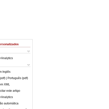
ersonalizados
 Analytics
em
Inglês
(pdf)
| Português (pdf)
 em XML
itar este artigo
 Analytics
ão automática