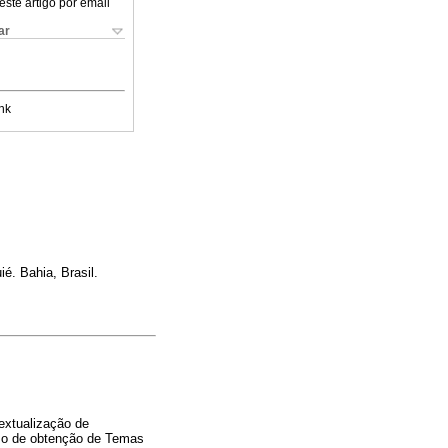
este artigo por email
ar
nk
é. Bahia, Brasil.
extualização de
sso de obtenção de Temas