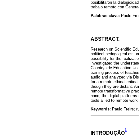
posibilitaron la dialogicid
trabajo remoto con Genera
Palabras clave:
Paulo Fre
ABSTRACT.
Research on Scientific Educ
political-pedagogical assu
possibility for the realiza
investigated the understand
Countryside Education Unde
training process of teache
audio and analyzed via Dis
for a remote ethical-critica
though they are distant. Am
remote transformative praxi
hand, the digital platforms
tools allied to remote wor
Keywords:
Paulo Freire; 
1
INTRODUÇÃO