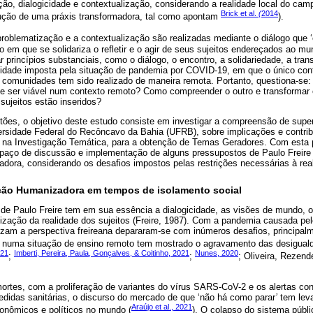
ção, dialogicidade e contextualização, considerando a realidade local do ca
Brick et al.
(
2014
ução de uma práxis transformadora, tal como apontam
).
 problematização e a contextualização são realizadas mediante o diálogo que ‘é
tro em que se solidariza o refletir e o agir de seus sujeitos endereçados ao m
 princípios substanciais, como o diálogo, o encontro, a solidariedade, a tra
idade imposta pela situação de pandemia por COVID-19, em que o único con
s comunidades tem sido realizado de maneira remota. Portanto, questiona-se
e ser viável num contexto remoto? Como compreender o outro e transformar 
sujeitos estão inseridos?
tões, o objetivo deste estudo consiste em investigar a compreensão de supe
rsidade Federal do Recôncavo da Bahia (UFRB), sobre implicações e contri
 na Investigação Temática, para a obtenção de Temas Geradores. Com esta p
spaço de discussão e implementação de alguns pressupostos de Paulo Freire
adora, considerando os desafios impostos pelas restrições necessárias à re
ção Humanizadora em tempos de isolamento social
e Paulo Freire tem em sua essência a dialogicidade, as visões de mundo, os
tização da realidade dos sujeitos (Freire, 1987). Com a pandemia causada p
lizam a perspectiva freireana depararam-se com inúmeros desafios, principal
e numa situação de ensino remoto tem mostrado o agravamento das desiguald
021
Imberti, Pereira, Paula, Gonçalves, & Coitinho, 2021
Nunes, 2020
;
;
; Oliveira, Rezend
tes, com a proliferação de variantes do vírus SARS-CoV-2 e os alertas con
edidas sanitárias, o discurso do mercado de que ‘não há como parar
’
tem leva
Araújo et al., 2021
conômicos e políticos no mundo (
). O colapso do sistema públ