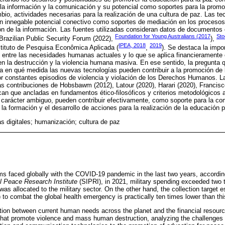
la información y la comunicación y su potencial como soportes para la promoc
bio, actividades necesarias para la realización de una cultura de paz. Las te
n innegable potencial conectivo como soportes de mediación en los procesos
n de la información. Las fuentes utilizadas consideran datos de documentos 
Foundation for Young Australians (2017
Sto
 Brazilian Public Security Forum (2022),
),
IPEA, 2018
2019
stituto de Pesquisa Econômica Aplicada (
,
). Se destaca la impo
n entre las necesidades humanas actuales y lo que se aplica financieramente
 la destrucción y la violencia humana masiva. En ese sentido, la pregunta qu
za en qué medida las nuevas tecnologías pueden contribuir a la promoción de 
 constantes episodios de violencia y violación de los Derechos Humanos. La
as contribuciones de Hobsbawm (2012), Latour (2020), Harari (2020), Francis
ican que ancladas en fundamentos ético-filosóficos y criterios metodológicos
 carácter ambiguo, pueden contribuir efectivamente, como soporte para la co
la formación y el desarrollo de acciones para la realización de la educación p
as digitales; humanización; cultura de paz
ms faced globally with the COVID-19 pandemic in the last two years, accordin
l Peace Research Institute
(SIPRI), in 2021, military spending exceeded two tril
as allocated to the military sector. On the other hand, the collection target 
to combat the global health emergency is practically ten times lower than th
ction between current human needs across the planet and the financial resourc
that promote violence and mass human destruction, analyzing the challenges a