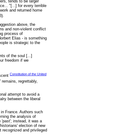
ers, tends to be larger
... "[...] for every terrible
o work and returned home
3).
uggestion above, the
ns and non-violent conflict
ong process of
orbert Elias - is something
eople is strategic to the
nts of the soul [...]
our freedom if we
Constitution of the United
ascent
 remains, regrettably,
ional attempt to avoid a
alry between the liberal
 in France. Authors such
rning the analysis of
'past'; instead, it was a
istorians' election of new
at recognized and privileged