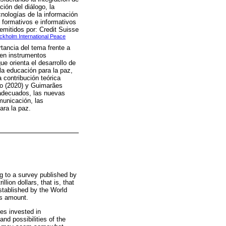
ión del diálogo, la
cnologías de la información
 formativos e informativos
emitidos por: Credit Suisse
ckholm International Peace
rtancia del tema frente a
 en instrumentos
e orienta el desarrollo de
la educación para la paz,
 contribución teórica
co (2020) y Guimarães
 adecuados, las nuevas
municación, las
ara la paz.
g to a survey published by
lion dollars, that is, that
established by the World
is amount.
es invested in
nd possibilities of the