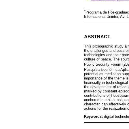
1
Programa de Pós-graduaçã
Internacional Uninter, Av. 
ABSTRACT.
This bibliographic study a
the challenges and possibi
technologies and their pot
culture of peace. The sour
Public Security Forum (20
Pesquisa Econômica Aplic
potential as mediation sup
importance of the theme is
financially in technologic
the development of reflect
marked by constant episode
contributions of Hobsbawm 
anchored in ethical-philos
character, can effectively
actions for the realization 
Keywords:
digital technol