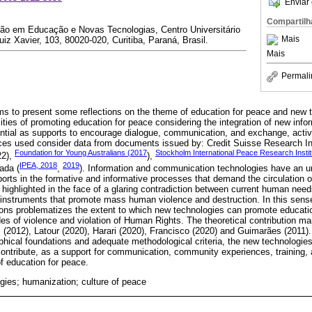
Enviar 
Compartilh
o em Educação e Novas Tecnologias, Centro Universitário
Mais
Luiz Xavier, 103, 80020-020, Curitiba, Paraná, Brasil.
Mais
Permali
ims to present some reflections on the theme of education for peace and new 
lities of promoting education for peace considering the integration of new in
ential as supports to encourage dialogue, communication, and exchange, activ
ces used consider data from documents issued by: Credit Suisse Research Inst
Foundation for Young Australians (2017
Stockholm International Peace Research Instit
22),
),
IPEA, 2018
2019
ada (
,
). Information and communication technologies have an u
ports in the formative and informative processes that demand the circulation o
 highlighted in the face of a glaring contradiction between current human need
al instruments that promote mass human violence and destruction. In this sense
ions problematizes the extent to which new technologies can promote educatio
s of violence and violation of Human Rights. The theoretical contribution ma
(2012), Latour (2020), Harari (2020), Francisco (2020) and Guimarães (2011). 
ophical foundations and adequate methodological criteria, the new technologie
 contribute, as a support for communication, community experiences, training,
of education for peace.
ogies; humanization; culture of peace