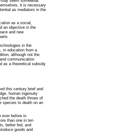
ace may seem somewhat
themselves, it is necessary
ential as mediators in the
ation as a social,
d an objective in the
 peace and new
ario.
technologies in the
, in education from a
tion, although not the
on and communication
ed as a theoretical subsidy
d this century brief and
edge, human ingenuity
ached the death throes of
the species to death on an
n ever before in
more than one in ten
ts, better fed, and
o produce goods and