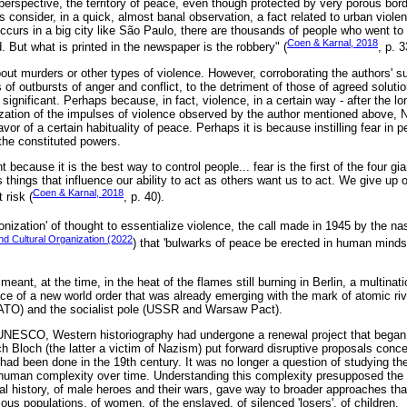
perspective, the territory of peace, even though protected by very porous bord
s consider, in a quick, almost banal observation, a fact related to urban violence
occurs in a big city like São Paulo, there are thousands of people who went t
Coen & Karnal, 2018
 But what is printed in the newspaper is the robbery" (
, p. 3
ut murders or other types of violence. However, corroborating the authors' s
f outbursts of anger and conflict, to the detriment of those of agreed solutio
 significant. Perhaps because, in fact, violence, in a certain way - after the l
ization of the impulses of violence observed by the author mentioned above, N
avor of a certain habituality of peace. Perhaps it is because instilling fear in p
the constituted powers.
ant because it is the best way to control people... fear is the first of the four gia
things that influence our ability to act as others want us to act. We give up 
Coen & Karnal, 2018
t risk (
, p. 40).
lonization' of thought to essentialize violence, the call made in 1945 by the n
and Cultural Organization (2022
) that 'bulwarks of peace be erected in human minds'
eant, at the time, in the heat of the flames still burning in Berlin, a multinat
ace of a new world order that was already emerging with the mark of atomic riv
NATO) and the socialist pole (USSR and Warsaw Pact).
f UNESCO, Western historiography had undergone a renewal project that began
 Bloch (the latter a victim of Nazism) put forward disruptive proposals conce
had been done in the 19th century. It was no longer a question of studying the 
human complexity over time. Understanding this complexity presupposed the h
ical history, of male heroes and their wars, gave way to broader approaches th
ous populations, of women, of the enslaved, of silenced 'losers', of children.