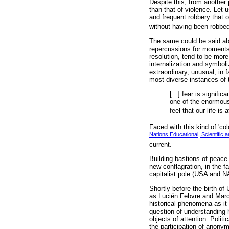
Despite this, from another 
than that of violence. Let u
and frequent robbery that 
without having been robbed.
The same could be said abo
repercussions for moments o
resolution, tend to be more
internalization and symbol
extraordinary, unusual, in f
most diverse instances of 
[...] fear is signific
one of the enormous 
feel that our life is a
Faced with this kind of 'co
Nations Educational, Scientific 
current.
Building bastions of peace m
new conflagration, in the f
capitalist pole (USA and 
Shortly before the birth o
as Lucién Febvre and March
historical phenomena as it 
question of understanding 
objects of attention. Polit
the participation of anonym