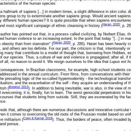
aracteristics of the human species:
t a hallmark of sapiens [...] in modern times, a slight difference in skin color, dia
ens group to try to exterminate another sapiens group. Would ancient sapien
ely different human species? It is quite possible that when sapiens encountere
Harari, 2020
 and most significant campaign of ethnic cleansing in history (
, p. 28
he author has pointed out that, in a process called civilizing, by Norbert Elias, t
d human violence to an increasing extent, to the point that today "[...] in ma
Harari, 2020
m obesity than from starvation" (
, p. 285). Harari has been heavily cri
nd others are too definite. For our part, the criticism is that, intentionally or 
ng many that contribute to a model of thought that, borrowing from Hobbes, e
f our species. Thus, a culture of war and violence is propagated; after all, if th
of all, no reason to avoid it. We resign ourselves to the idea that
Lupus est h
consequences. In Brazilian classrooms, for example, high school students ce
 addressed in the annual curriculum. From films, from conversations with their
e prevailing logic of the so-called hypermodernity - the technological transfor
idualism, and the exacerbation of the self - they acquire an understanding of th
Brephol, 2013
tish (
). In addition to being inevitable, war is also, in the view of
vercoming; it is, finally, fun to learn. The worst genocidal perpetrators in his
iscourses that students bring from outside. Still, they are exonerated by the fa
ence.
hods that, although there are numerous discussions and innovative curricular 
 when it comes to overcoming the old roots of the Prussian model based on unif
Coen & Karnal, 2018
e militarism (
). Thus, the borders of peace, often invaded 
 and porous.