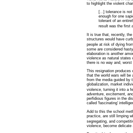
to highlight the violent ch
[...] tolerance is no
enough for one sapi
tolerant of an entir
result was the first
It is true that, recently, t
structures would have curbe
people at risk of dying fro
some are considered hasty, a
elaboration is another amo
violence as natural states o
there is no way and, worst 
This resignation produces 
that the world wars will be
from the media guided by th
globalization, market indiv
violence, turning it into a fe
adventure, excitement, and o
perfidious figures in the d
called 'fascinating' intellig
Add to this the school met
practice, are still limping
segregating, and competitiv
violence, become delicate