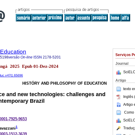
 Education
Serviços P
-5198
versão On-line
ISSN
2178-5201
Journal
ringá 2025 Epub 01-Dez-2024
SciELO
educ.v47i1.65696
Artigo
HISTÓRY AND PHILOSOPHY OF EDUCATION
texto 
ce and new technologies: challenges and
Inglês 
ontemporary Brazil
Artigo
Como c
-0001-7925-9653
SciELO
1
Traduç
avazzani
-0003-1512-3639