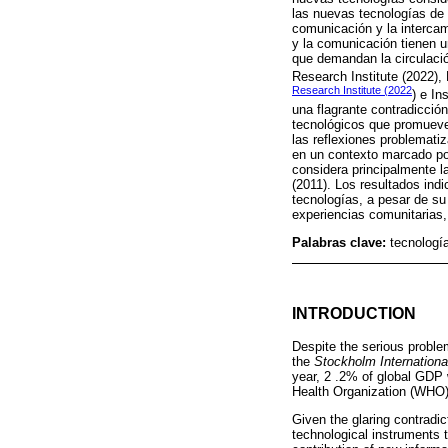
las nuevas tecnologías de 
comunicación y la intercam
y la comunicación tienen u
que demandan la circulació
Research Institute (2022),
Research Institute (2022
) e In
una flagrante contradicció
tecnológicos que promueven
las reflexiones problemati
en un contexto marcado por
considera principalmente l
(2011). Los resultados ind
tecnologías, a pesar de su
experiencias comunitarias, 
Palabras clave:
tecnologí
INTRODUCTION
Despite the serious proble
the
Stockholm Internationa
year, 2 .2% of global GDP w
Health Organization (WHO) 
Given the glaring contradi
technological instruments 