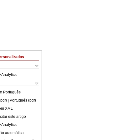
ersonalizados
 Analytics
em
Português
(pdf)
| Português (pdf)
 em XML
itar este artigo
 Analytics
ão automática