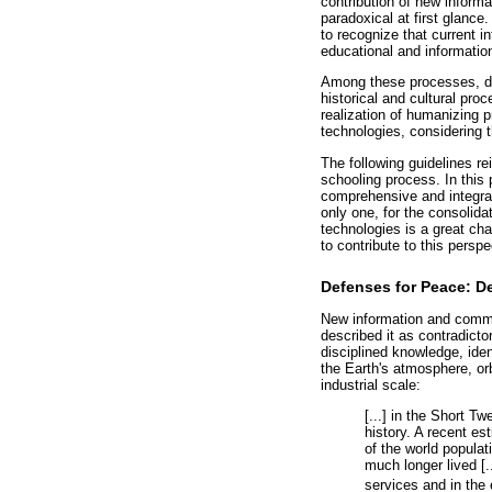
contribution of new infor
paradoxical at first glance
to recognize that current 
educational and information
Among these processes, des
historical and cultural pro
realization of humanizing 
technologies, considering t
The following guidelines re
schooling process. In this
comprehensive and integrat
only one, for the consolida
technologies is a great cha
to contribute to this perspe
Defenses for Peace: De
New information and commun
described it as contradict
disciplined knowledge, iden
the Earth's atmosphere, orbi
industrial scale:
[...] in the Short T
history. A recent est
of the world populat
much longer lived [
services and in the 