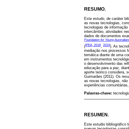
RESUMO.
Este estudo, de caráter bi
as novas tecnologias, con
tecnologias de informação
intercâmbio, atividades ne
dados de documentos exar
Foundation for Young Australian
IPEA, 2018
2019
(
,
). As tecn
mediação nos processos fo
temática diante de uma con
em instrumentos tecnológi
o desenvolvimento das ref
educação para a paz, dian
aporte teórico considera, 
Guimarães (2011). Os resu
as novas tecnologias, não
experiências comunitárias
Palavras-chave:
tecnologi
RESUMEN.
Este estudio bibliográfico 
nuevas tecnologías conside