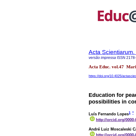
Acta Scientiarum.
versão impressa
ISSN
2178
Acta Educ. vol.47 Ma
https://doi.org/10.4025/actasci
Education for pea
possibilities in c
1
*
Luís Fernando Lopes
http://orcid.org/0000
André Luiz Moscaleski C
http://orcid.org/0000