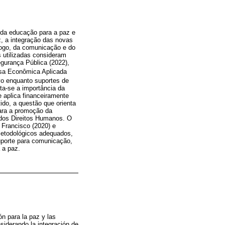
a da educação para a paz e
z, a integração das novas
logo, da comunicação e do
s utilizadas consideram
gurança Pública (2022),
uisa Econômica Aplicada
vo enquanto suportes de
a-se a importância da
 aplica financeiramente
do, a questão que orienta
ara a promoção da
 dos Direitos Humanos. O
 Francisco (2020) e
 metodológicos adequados,
uporte para comunicação,
 a paz.
ón para la paz y las
siderando la integración de