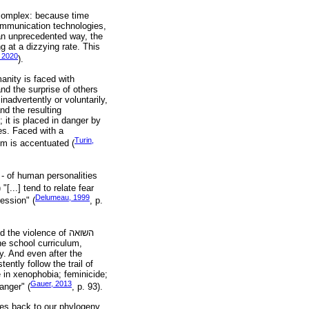
 complex: because time
ommunication technologies,
 an unprecedented way, the
g at a dizzying rate. This
, 2020
).
nity is faced with
nd the surprise of others
advertently or voluntarily,
nd the resulting
 it is placed in danger by
es. Faced with a
Turin,
sm is accentuated (
 - of human personalities
) "[...] tend to relate fear
Delumeau, 1999
ression" (
, p.
), it is impossible to understand the violence of השואה
the school curriculum,
y. And even after the
ently follow the trail of
e in xenophobia; feminicide;
Gauer, 2013
 anger" (
, p. 93).
goes back to our phylogeny