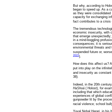
But why, according to Hob
began to speed up. As a c
as they were consolidated 
capacity for exchanging inf
fact contributes to a crisi
The tremendous technologi
economic insecurity, with 
that emerge unexpectedly; 
in a mind-boggling profusi
consequences; it is seriou
environmental threats and 
suspended future or, worse,
2022
).
How does this affect us? As
put into play on the infini
and insecurity as constant 
38).
Indeed, in the 20th centur
HaShoá
( Holost), for exam
including that which educa
experiences of global confl
gunpowder lit by the proces
racial violence; school bull
Yuval Nohal Harari, in his 