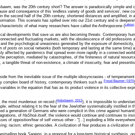
sbawm, was the 20th century short? The answer is paradoxically simple and
ause and consequence of this 'endless variety of goods and services', new c
in the second half of the 20th century, shortened distances and amplified, in
ormation. This scenario has spilled over into our 21st century and is deepenin
Latour
s characteristic of what many researchers have called the Anthropocene (
cal developments that save us are also becoming threats. Contemporary huma
connected and fluctuating markets; with the obsolescence of old professions a
and the psychological uneasiness generated by the exposure of domesticity, in
on of
posts
on social networks (both temporary and lasting at the same time) a
sly affected by pandemics that spread even more rapidly in a connected world;
the perception, mediated by catastrophes, of the finiteness of natural resourc
 a tangible threat of non-existence, a climate of insecurity, fear and presenti
ide from the inevitable issue of the multiple idiosyncrasies - of temperament
Freud Baumer (1970
tely complex board of history, contemporary thinkers such as
variables in the equation that has as its product violence in its collective exp
Hobsbawm, 2012
y, the most murderous on record (
ple, without relating it to the fear of the Jew/other systematically instilled in 
ted a generation of Germans who were complicit in this crime against humanit
agrations, of
HaShoá itself
, the violence would continue and continues to insist
ses of opposition/fear of self versus other - "[...] exploding a little everywher
ying; racism; ethnic genocides. A civilization of fear produces a civilization of
bestselling book
Sapiens
, in a proposal for a long-term historical synthesis, 