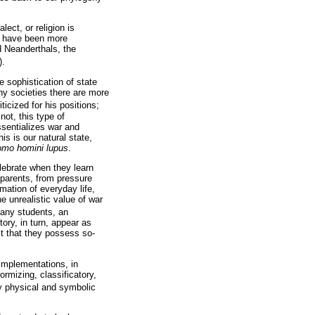
lect, or religion is
s have been more
d Neanderthals, the
).
he sophistication of state
ny societies there are more
ticized for his positions;
not, this type of
ssentializes war and
is is our natural state,
omo homini lupus
.
lebrate when they learn
 parents, from pressure
mation of everyday life,
e unrealistic value of war
 many students, an
tory, in turn, appear as
ct that they possess so-
implementations, in
ormizing, classificatory,
by physical and symbolic