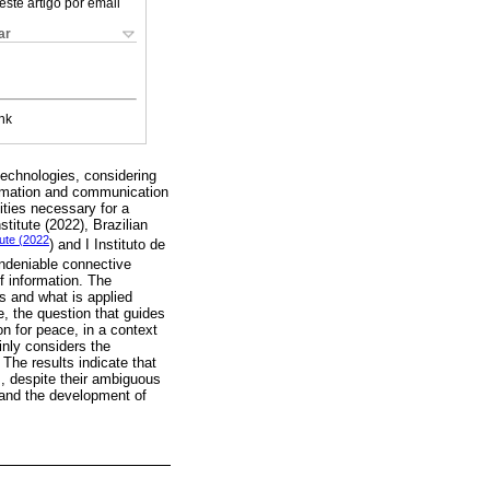
este artigo por email
ar
nk
technologies, considering
formation and communication
ities necessary for a
itute (2022), Brazilian
ute (2022
) and I Instituto de
ndeniable connective
f information. The
s and what is applied
, the question that guides
n for peace, in a context
inly considers the
The results indicate that
s, despite their ambiguous
 and the development of