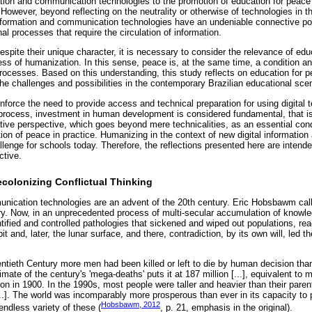
mation and communication technologies to the promotion of education for pe
. However, beyond reflecting on the neutrality or otherwise of technologies in 
information and communication technologies have an undeniable connective pot
al processes that require the circulation of information.
pite their unique character, it is necessary to consider the relevance of educ
cess of humanization. In this sense, peace is, at the same time, a condition an
processes. Based on this understanding, this study reflects on education for
he challenges and possibilities in the contemporary Brazilian educational scen
inforce the need to provide access and technical preparation for using digital 
 process, investment in human development is considered fundamental, that is
ive perspective, which goes beyond mere technicalities, as an essential condi
tion of peace in practice. Humanizing in the context of new digital informati
llenge for schools today. Therefore, the reflections presented here are intend
ctive.
colonizing Conflictual Thinking
ication technologies are an advent of the 20th century. Eric Hobsbawm calle
ory. Now, in an unprecedented process of multi-secular accumulation of knowl
tified and controlled pathologies that sickened and wiped out populations, re
t and, later, the lunar surface, and there, contradiction, by its own will, led 
wentieth Century more men had been killed or left to die by human decision tha
imate of the century's 'mega-deaths' puts it at 187 million [...], equivalent to 
ion in 1900. In the 1990s, most people were taller and heavier than their paren
...]. The world was incomparably more prosperous than ever in its capacity t
Hobsbawm, 2012
endless variety of these (
, p. 21, emphasis in the original).