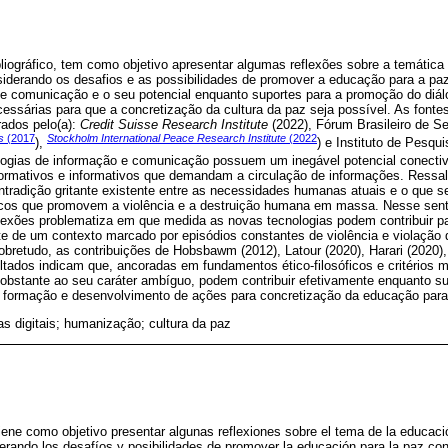
bliográfico, tem como objetivo apresentar algumas reflexões sobre a temátic
siderando os desafios e as possibilidades de promover a educação para a pa
 e comunicação e o seu potencial enquanto suportes para a promoção do diá
cessárias para que a concretização da cultura da paz seja possível. As fonte
ados pelo(a):
Credit Suisse Research Institute
(2022), Fórum Brasileiro de Se
s
(2017
Stockholm International Peace Research Institute
(2022
),
) e Instituto de Pesq
ologias de informação e comunicação possuem um inegável potencial conecti
rmativos e informativos que demandam a circulação de informações. Ressalt
tradição gritante existente entre as necessidades humanas atuais e o que se
cos que promovem a violência e a destruição humana em massa. Nesse senti
lexões problematiza em que medida as novas tecnologias podem contribuir p
te de um contexto marcado por episódios constantes de violência e violação
sobretudo, as contribuições de Hobsbawm (2012), Latour (2020), Harari (2020),
ltados indicam que, ancoradas em fundamentos ético-filosóficos e critérios
 obstante ao seu caráter ambíguo, podem contribuir efetivamente enquanto s
, formação e desenvolvimento de ações para concretização da educação para
as digitais; humanização; cultura da paz
tiene como objetivo presentar algunas reflexiones sobre el tema de la educaci
rando los desafíos y posibilidades de promover la educación para la paz con