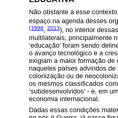
Não obstante a esse contexto
espaço na agenda desses or
(1998
2013
,
), no interior dess
multilaterais, principalmente 
‘educação’ foram sendo deli
o avanço tecnológico e a cre
exigiam a maior formação de 
naqueles países advindos de 
colonização ou de neocoloniz
os mesmos classificados com
‘subdesenvolvidos’ - e, em u
economia internacional.
Dadas essas condições materi
no pós II Guerra, já nasce fi