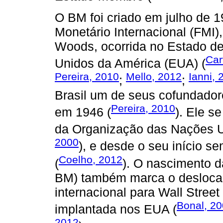
O BM foi criado em julho de 
Monetário Internacional (FMI)
Woods, ocorrida no Estado d
Car
Unidos da América (EUA) (
Pereira, 2010
Mello, 2012
Ianni, 
;
;
Brasil um de seus cofundador
Pereira, 2010
em 1946 (
). Ele s
da Organização das Nações 
2000
), e desde o seu início s
Coelho, 2012
(
). O nascimento 
BM) também marca o desloca
internacional para Wall Stree
Bonal, 2
implantada nos EUA (
2012