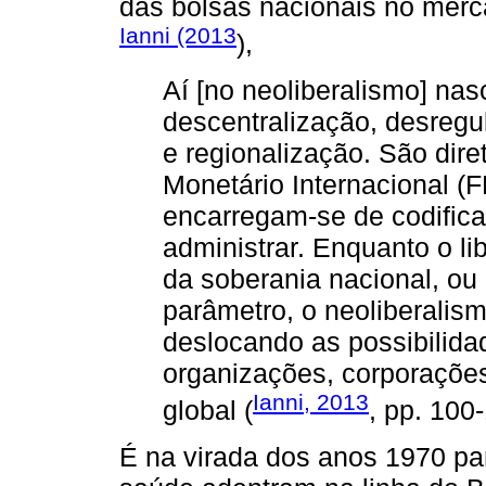
das bolsas nacionais no merc
Ianni (2013
),
Aí [no neoliberalismo] nasc
descentralização, desregul
e regionalização. São dire
Monetário Internacional (
encarregam-se de codificar
administrar. Enquanto o li
da soberania nacional, o
parâmetro, o neoliberalis
deslocando as possibilida
organizações, corporações
Ianni, 2013
global (
, pp. 100
É na virada dos anos 1970 pa