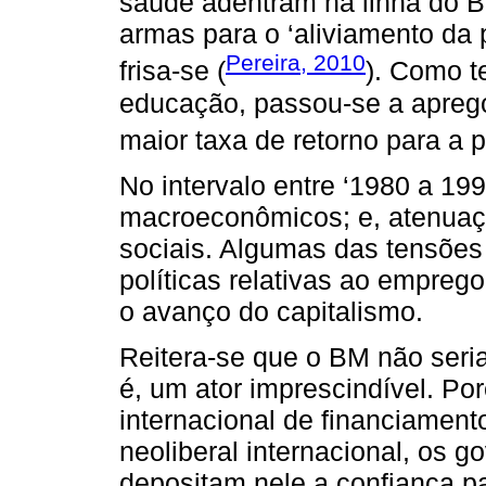
saúde adentram na linha do 
armas para o ‘aliviamento da 
Pereira, 2010
frisa-se (
). Como t
educação, passou-se a aprego
maior taxa de retorno para a 
No intervalo entre ‘1980 a 199
macroeconômicos; e, atenuaç
sociais. Algumas das tensõe
políticas relativas ao empreg
o avanço do capitalismo.
Reitera-se que o BM não seri
é, um ator imprescindível. Po
internacional de financiament
neoliberal internacional, os
depositam nele a confiança p