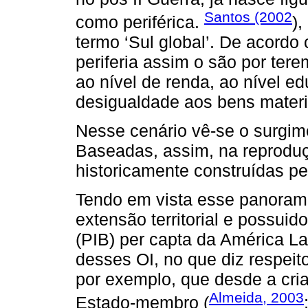
Santos (2002
como periférica.
),
termo ‘Sul global’. De acordo
periferia assim o são por ter
ao nível de renda, ao nível e
desigualdade aos bens materi
Nesse cenário vê-se o surgim
Baseadas, assim, na reproduç
historicamente construídas pel
Tendo em vista esse panorama
extensão territorial e possuid
(PIB) per capta da América Lat
desses OI, no que diz respei
por exemplo, que desde a cri
Almeida, 2003
Estado-membro (