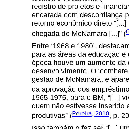
registro de projetos e financi
encarada com desconfiança po
retorno econômico direto “[...
C
chegada de McNamara [...]” (
Entre ‘1968 e 1980’, destaca
para as áreas da educação e d
época houve um aumento da d
desenvolvimento. O ‘combate 
gestão de McNamara, e apare
da aprovação dos empréstimo
1965-1975, para o BM, “[...] 
quem não estivesse inserido 
Pereira, 2010
produtivas” (
, p. 2
Isso também o fez ser “[...] u