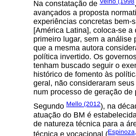
Velho (1998
Na constatação de
avançados a proposta normativ
experiências concretas bem-s
[América Latina], coloca-se a 
primeiro lugar, sem a análise 
que a mesma autora consider
política invertido. Os govern
tenham buscado seguir o exe
histórico de fomento às políti
geral, não consideraram seus
num processo de geração de po
Mello (2012
Segundo
), na déc
atuação do BM é estabelecida
de natureza técnica para a á
Espinoza
técnica e vocacional (