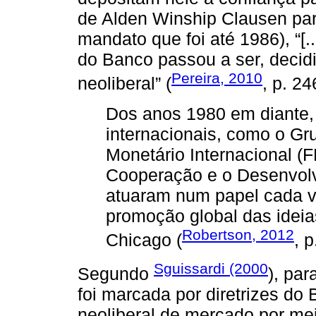
de Alden Winship Clausen pa
mandato que foi até 1986), “[..
do Banco passou a ser, deci
Pereira, 2010
neoliberal” (
, p. 2
Dos anos 1980 em diante,
internacionais, como o G
Monetário Internacional (
Cooperação e o Desenvol
atuaram num papel cada v
promoção global das ideia
Robertson, 2012
Chicago (
, p
Sguissardi (2000
Segundo
), pa
foi marcada por diretrizes d
neoliberal de mercado por me