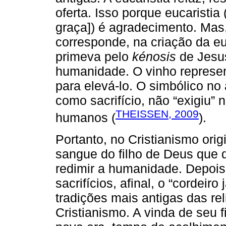
oferta. Isso porque eucaristia
graça]) é agradecimento. Mas,
corresponde, na criação da euc
primeva pelo
kénosis
de Jesus
humanidade. O vinho represe
para elevá-lo. O simbólico no
como sacrifício, não “exigiu”
THEISSEN, 2009
humanos (
).
Portanto, no Cristianismo orig
sangue do filho de Deus que 
redimir a humanidade. Depois 
sacrifícios, afinal, o “cordeir
tradições mais antigas das re
Cristianismo. A vinda de seu f