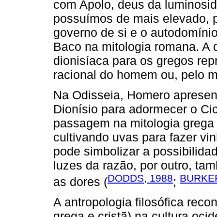
com Apolo, deus da luminosid
possuímos de mais elevado, p
governo de si e o autodomínio)
Baco na mitologia romana. A d
dionisíaca para os gregos re
racional do homem ou, pelo 
Na Odisseia, Homero apresen
Dionísio para adormecer o Ci
passagem na mitologia grega q
cultivando uvas para fazer vi
pode simbolizar a possibilid
luzes da razão, por outro, ta
DODDS, 1988
BURKER
as dores (
;
A antropologia filosófica reco
grega e cristã) na cultura oc