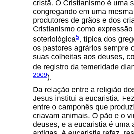
cristã. O Cristianismo é uma s
congregando em uma mesma pe
produtores de grãos e dos cr
Cristianismo como expressão 
5
soteriológica
, típica dos gre
os pastores agrários sempre o
suas colheitas aos deuses, c
de registro da temeridade dia
2009
).
Da relação entre a religião do
Jesus institui a eucaristia. Fe
entre o camponês que produzia
criavam animais. O pão e o 
deuses, e a eucaristia é uma 
antigas. A eucaristia refaz, r