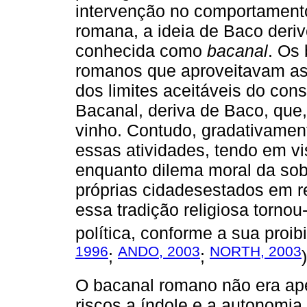
intervenção no comportamento 
romana, a ideia de Baco deriv
conhecida como
bacanal
. Os
romanos que aproveitavam as 
dos limites aceitáveis do con
Bacanal, deriva de Baco, que
vinho. Contudo, gradativamen
essas atividades, tendo em vi
enquanto dilema moral da sob
próprias cidadesestados em r
essa tradição religiosa torn
política, conforme a sua proib
1996
ANDO, 2003
NORTH, 2003
;
;
)
O bacanal romano não era ap
riscos a índole e a autonomia