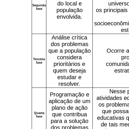
do local e
universo
Segunda
fase
população
os principais
envolvida.
socioeconômi
est
Análise crítica
dos problemas
que a população
Ocorre a
considera
pr
Terceira
fase
prioritários e
comunida
quem deseja
estra
estudar e
resolver.
Nesse p
Programação e
atividades e
aplicação de um
os problema
plano de ação
que possa
Quarta
que contribua
fase
educativas 
para a solução
de tais me
dos problemas