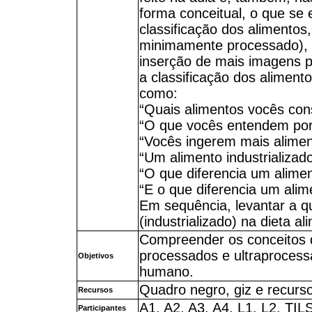
forma conceitual, o que se
classificação dos alimentos,
minimamente processado), 
inserção de mais imagens p
a classificação dos aliment
como:
“Quais alimentos vocês co
“O que vocês entendem por 
“Vocês ingerem mais aliment
“Um alimento industrializad
“O que diferencia um alime
“E o que diferencia um ali
Em sequência, levantar a qu
(industrializado) na dieta al
Compreender os conceitos q
processados e ultraprocess
Objetivos
humano.
Quadro negro, giz e recurs
Recursos
A1, A2, A3, A4, L1, L2, TIL
Participantes