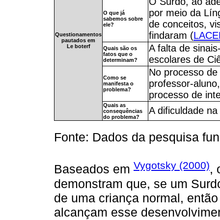
O Surdo, ao ade
por meio da Lín
O que já
sabemos sobre
de conceitos, v
ele?
findaram (
LACE
Questionamentos
pautados em
A falta de sinai
Le boterf
Quais são os
fatos que o
escolares de Ci
determinam?
No processo de 
Como se
professor-aluno
manifesta o
problema?
processo de int
Quais as
A dificuldade n
consequências
do problema?
Fonte: Dados da pesquisa f
Vygotsky (2000)
Baseados em
,
demonstram que, se um Surd
de uma criança normal, então
alcançam esse desenvolviment