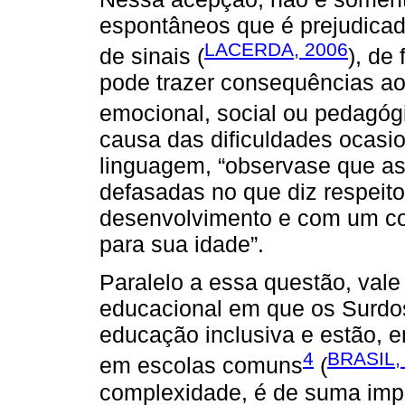
espontâneos que é prejudicad
LACERDA, 2006
de sinais (
), de
pode trazer consequências ao 
emocional, social ou pedagó
causa das dificuldades ocasi
linguagem, “observase que as
defasadas no que diz respeit
desenvolvimento e com um c
para sua idade”.
Paralelo a essa questão, vale 
educacional em que os Surdos
educação inclusiva e estão, 
4
BRASIL,
em escolas comuns
(
complexidade, é de suma impor