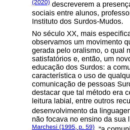
(2020)
descreverem a presença 
sociais entre alunos, professo
Instituto dos Surdos-Mudos.
No século XX, mais especific
observamos um movimento que
gerada pelo oralismo, o qual 
satisfatórios e, então, um n
educação dos Surdos: a comun
característica o uso de qual
comunicação de pessoas Surda
destacar que tal método era c
leitura labial, entre outros 
desenvolvimento da linguagem
não focava no ensino da sua l
Marchesi (1995, p. 59)
, “a comun