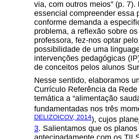
via, com outros meios” (p. 7). 
essencial compreender essa p
conforme demanda a especific
problema, a reflexão sobre os
professora, fez-nos optar pel
possibilidade de uma linguage
intervenções pedagógicas (IP)
de conceitos pelos alunos Su
Nesse sentido, elaboramos um
Currículo Referência da Rede
temática a “alimentação saud
fundamentadas nos três mome
DELIZOICOV, 2014
), cujos plan
3
. Salientamos que os planos
antecipadamente com os TILS