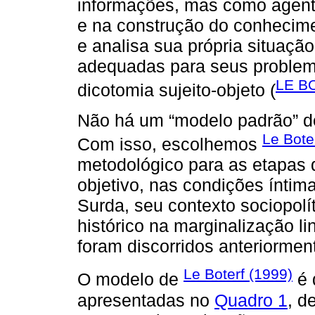
informações, mas como agent
e na construção do conhecime
e analisa sua própria situação
adequadas para seus problema
LE B
dicotomia sujeito-objeto (
Não há um “modelo padrão” d
Le Bote
Com isso, escolhemos
metodológico para as etapas 
objetivo, nas condições ínti
Surda, seu contexto sociopolí
histórico na marginalização li
foram discorridos anteriormen
Le Boterf (1999)
O modelo de
é 
apresentadas no
Quadro 1
, d