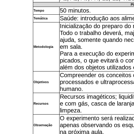
Pl
50 minutos.
Tempo
Saúde: introdução aos alim
Temática
Inicialização do preparo do 
Todo o trabalho deverá, maj
ajuda, somente quando nece
em sala.
Metodologia
Para a execução do experim
picados, o que evitará o co
além dos objetos utilizados
Compreender os conceitos q
processados e ultraprocess
Objetivos
humano.
Recursos imagéticos; liquidi
e com gás, casca de laranja
Recursos
limpeza.
O experimento será realiza
apenas observando os esque
Observação
na próxima aula.