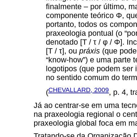
finalmente – por último, 
componente teórico Φ, que
portanto, todos os compon
praxeologia pontual (o “pon
denotado [T / τ / φ / Φ]. I
[T / τ], ou
práxis
(que pode
“know-how”) e uma parte té
logotipos (que podem ser 
no sentido comum do term
CHEVALLARD, 2009
(
, p. 4, 
Já ao centrar-se em uma tecno
na praxeologia regional o cen
praxeologia global foca em ma
Tratando-se da Organização D