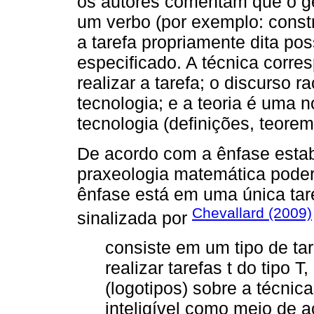
os autores comentam que o gê
um verbo (por exemplo: construi
a tarefa propriamente dita po
especificado. A técnica corr
realizar a tarefa; o discurso r
tecnologia; e a teoria é uma n
tecnologia (definições, teorem
De acordo com a ênfase esta
praxeologia matemática poder
ênfase está em uma única tare
Chevallard (2009)
sinalizada por
consiste em um tipo de tar
realizar tarefas t do tipo
(logotipos) sobre a técnica
inteligível como meio de a