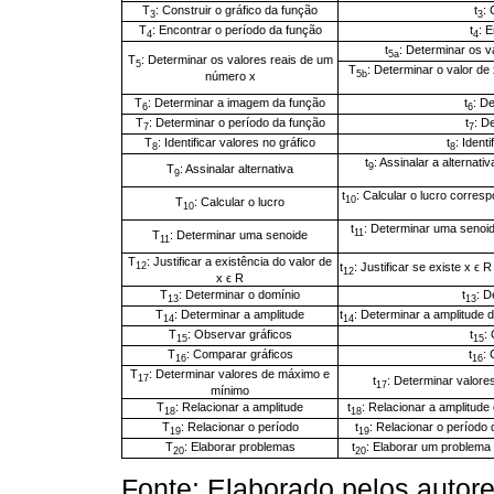
T
: Construir o gráfico da função
t
: 
3
3
T
: Encontrar o período da função
t
: 
4
4
t
: Determinar os v
5a
T
: Determinar os valores reais de um
5
T
: Determinar o valor de 
5b
número x
T
: Determinar a imagem da função
t
: D
6
6
T
: Determinar o período da função
t
: D
7
7
T
: Identificar valores no gráfico
t
: Ident
8
8
t
: Assinalar a alternat
9
T
: Assinalar alternativa
9
t
: Calcular o lucro corre
10
T
: Calcular o lucro
10
t
: Determinar uma senoid
11
T
: Determinar uma senoide
11
T
: Justificar a existência do valor de
t
: Justificar se existe x ϵ R
12
12
x ϵ R
T
: Determinar o domínio
t
: D
13
13
T
: Determinar a amplitude
t
: Determinar a amplitude 
14
14
T
: Observar gráficos
t
:
15
15
T
: Comparar gráficos
t
:
16
16
T
: Determinar valores de máximo e
17
t
: Determinar valore
17
mínimo
T
: Relacionar a amplitude
t
: Relacionar a amplitud
18
18
T
: Relacionar o período
t
: Relacionar o período
19
19
T
: Elaborar problemas
t
: Elaborar um problema
20
20
Fonte: Elaborado pelos autore