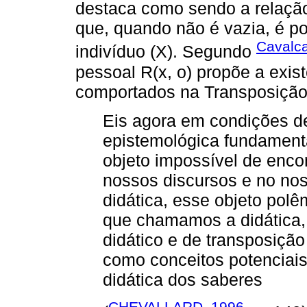
destaca como sendo a relação
que, quando não é vazia, é po
Cavalca
indivíduo (X). Segundo
pessoal R(x, o) propõe a exis
comportados na Transposição 
Eis agora em condições d
epistemológica fundamenta
objeto impossível de enco
nossos discursos e no nos
didática, esse objeto pol
que chamamos a didática, 
didático e de transposiçã
como conceitos potenciais 
didática dos saberes
CHEVALLARD, 1996