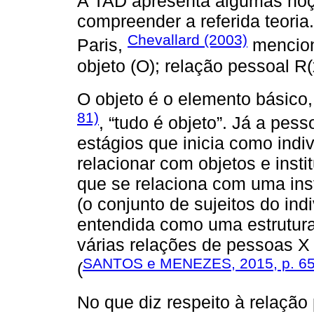
A TAD apresenta algumas noçõ
compreender a referida teori
Chevallard (2003)
Paris,
mencion
objeto (O); relação pessoal R(x,
O objeto é o elemento básico
81)
, “tudo é objeto”. Já a pes
estágios que inicia como ind
relacionar com objetos e insti
que se relaciona com uma inst
(o conjunto de sujeitos do indi
entendida como uma estrutur
várias relações de pessoas X
SANTOS e MENEZES, 2015, p. 6
(
No que diz respeito à relação