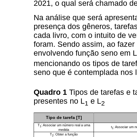
2021, o qual será chamado de
Na análise que será apresenta
presença dos gêneros, tarefas
cada livro, com o intuito de v
foram. Sendo assim, ao fazer 
envolvendo função seno em L
mencionando os tipos de tare
seno que é contemplada nos l
Quadro 1
Tipos de tarefas e 
presentes no L
e L
1
2
Tipo de tarefa [T]
T
: Associar um número real a uma
1
t
: Associar um n
1
medida
T
: Obter a função
2