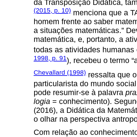
da Transposição Didática, ta
(2015, p. 10)
menciona que a TA
homem frente ao saber matemá
a situações matemáticas.” Devi
matemática, e, portanto, a at
todas as atividades humanas e 
1998, p. 91
), recebeu o termo “
Chevallard (1998)
ressalta que 
particularista do mundo socia
pode resumir-se à palavra
pra
logia
= conhecimento). Segun
(2016), a Didática da Matemá
o olhar na perspectiva antropo
Com relação ao conhecimento