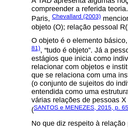
A TAD apresenta algumas noçõ
compreender a referida teori
Chevallard (2003)
Paris,
mencion
objeto (O); relação pessoal R(x,
O objeto é o elemento básico
81)
, “tudo é objeto”. Já a pes
estágios que inicia como ind
relacionar com objetos e insti
que se relaciona com uma inst
(o conjunto de sujeitos do indi
entendida como uma estrutur
várias relações de pessoas X
SANTOS e MENEZES, 2015, p. 6
(
No que diz respeito à relação