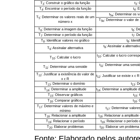
T
: Construir o gráfico da função
t
: 
3
3
T
: Encontrar o período da função
t
: 
4
4
t
: Determinar os v
5a
T
: Determinar os valores reais de um
5
T
: Determinar o valor de 
5b
número x
T
: Determinar a imagem da função
t
: D
6
6
T
: Determinar o período da função
t
: D
7
7
T
: Identificar valores no gráfico
t
: Ident
8
8
t
: Assinalar a alternat
9
T
: Assinalar alternativa
9
t
: Calcular o lucro corre
10
T
: Calcular o lucro
10
t
: Determinar uma senoid
11
T
: Determinar uma senoide
11
T
: Justificar a existência do valor de
t
: Justificar se existe x ϵ R
12
12
x ϵ R
T
: Determinar o domínio
t
: D
13
13
T
: Determinar a amplitude
t
: Determinar a amplitude 
14
14
T
: Observar gráficos
t
:
15
15
T
: Comparar gráficos
t
:
16
16
T
: Determinar valores de máximo e
17
t
: Determinar valore
17
mínimo
T
: Relacionar a amplitude
t
: Relacionar a amplitud
18
18
T
: Relacionar o período
t
: Relacionar o período
19
19
T
: Elaborar problemas
t
: Elaborar um problema
20
20
Fonte: Elaborado pelos autore