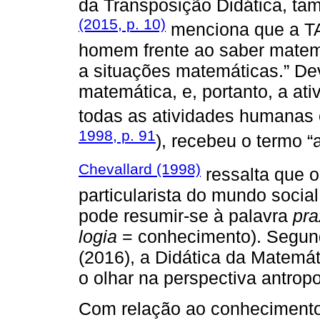
da Transposição Didática, ta
(2015, p. 10)
menciona que a TA
homem frente ao saber matemá
a situações matemáticas.” Devi
matemática, e, portanto, a at
todas as atividades humanas e 
1998, p. 91
), recebeu o termo “
Chevallard (1998)
ressalta que 
particularista do mundo socia
pode resumir-se à palavra
pra
logia
= conhecimento). Segun
(2016), a Didática da Matemá
o olhar na perspectiva antropo
Com relação ao conhecimento