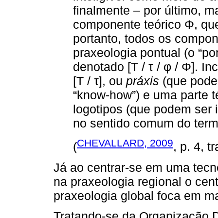
finalmente – por último, 
componente teórico Φ, que
portanto, todos os compon
praxeologia pontual (o “pon
denotado [T / τ / φ / Φ]. I
[T / τ], ou
práxis
(que pode
“know-how”) e uma parte té
logotipos (que podem ser 
no sentido comum do term
CHEVALLARD, 2009
(
, p. 4, 
Já ao centrar-se em uma tecno
na praxeologia regional o cen
praxeologia global foca em ma
Tratando-se da Organização D