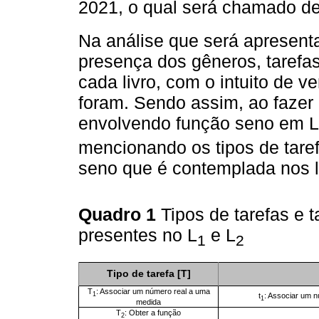
2021, o qual será chamado de
Na análise que será apresenta
presença dos gêneros, tarefas
cada livro, com o intuito de v
foram. Sendo assim, ao fazer 
envolvendo função seno em L
mencionando os tipos de tare
seno que é contemplada nos l
Quadro 1
Tipos de tarefas e 
presentes no L
e L
1
2
Tipo de tarefa [T]
T
: Associar um número real a uma
1
t
: Associar um n
1
medida
T
: Obter a função
2