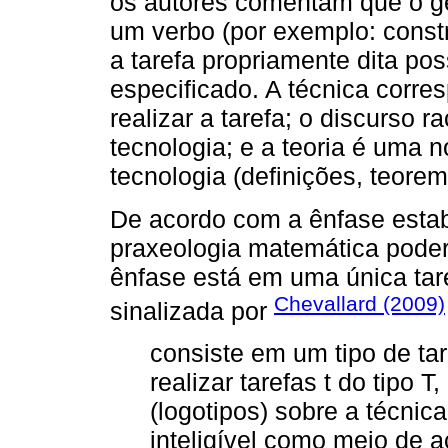
os autores comentam que o gê
um verbo (por exemplo: construi
a tarefa propriamente dita po
especificado. A técnica corr
realizar a tarefa; o discurso r
tecnologia; e a teoria é uma n
tecnologia (definições, teorem
De acordo com a ênfase esta
praxeologia matemática poder
ênfase está em uma única tare
Chevallard (2009)
sinalizada por
consiste em um tipo de tar
realizar tarefas t do tipo
(logotipos) sobre a técnica
inteligível como meio de a