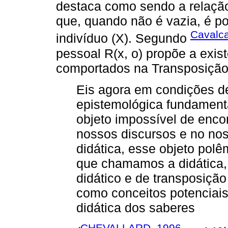
destaca como sendo a relação
que, quando não é vazia, é po
Cavalca
indivíduo (X). Segundo
pessoal R(x, o) propõe a exis
comportados na Transposição 
Eis agora em condições d
epistemológica fundamenta
objeto impossível de enco
nossos discursos e no nos
didática, esse objeto pol
que chamamos a didática, 
didático e de transposiçã
como conceitos potenciais 
didática dos saberes
CHEVALLARD, 1996