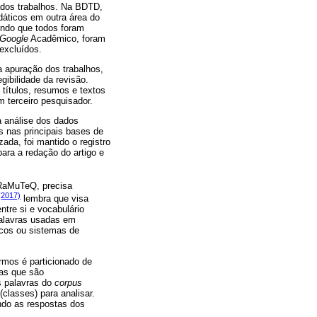
ados trabalhos. Na BDTD,
idáticos em outra área do
endo que todos foram
Google
Acadêmico, foram
excluídos.
a apuração dos trabalhos,
gibilidade da revisão.
títulos, resumos e textos
 terceiro pesquisador.
 a análise dos dados
as nas principais bases de
ada, foi mantido o registro
para a redação do artigo e
aMuTeQ, precisa
 (2017)
lembra que visa
tre si e vocabulário
palavras usadas em
cos ou sistemas de
rmos é particionado de
ras que são
s palavras do
corpus
(classes) para analisar.
ndo as respostas dos