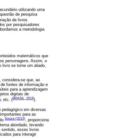
ecundário utilizando uma
a questão de pesquisa
riação de livros
ados por pesquisadores
 abordamos a metodologia
s conteúdos matemáticos que
 dos personagens. Assim, o
 livro se torne um aliado,
), considera-se que, ao
 de fontes de informação e
s úteis para a aprendizagem
etos digitais de
BRASIL, 2018
 etc. (
).
o pedagógico em diversas
 importantes para as
Souza (2013)
ndo
, proporciona
 tema abordado, levando
sentido, esses livros
cados para interagir