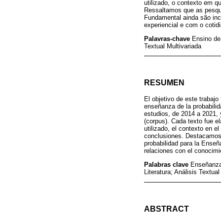
utilizado, o contexto em q
Ressaltamos que as pesquis
Fundamental ainda são inc
experiencial e com o cotid
Palavras-chave
Ensino de
Textual Multivariada
RESUMEN
El objetivo de este trabajo 
enseñanza de la probabili
estudios, de 2014 a 2021, 
(corpus). Cada texto fue e
utilizado, el contexto en e
conclusiones. Destacamos q
probabilidad para la Enseñ
relaciones con el conocimie
Palabras clave
Enseñanza 
Literatura; Análisis Textual
ABSTRACT