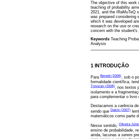
The objective of this work 
teaching of probability ai
2021, and the IRaMuTeQ sof
was prepared considering 
which it was developed an
research on the use or creat
concern with the student's 
Keywords
Teaching Probab
Analysis
1 INTRODUÇÃO
Benetti (2008)
Para
, sob o p
formalidade científica, te
Trevizan (2008)
, nos textos
isolamento e a fragmentaçã
para complementar o livro 
Destacamos a carência de 
Dalcin (2007)
sendo que
lemb
matemáticos como parte d
Oliveira Júnio
Nesse sentido,
ensino de probabilidade, 
ainda, lacunas a serem pre