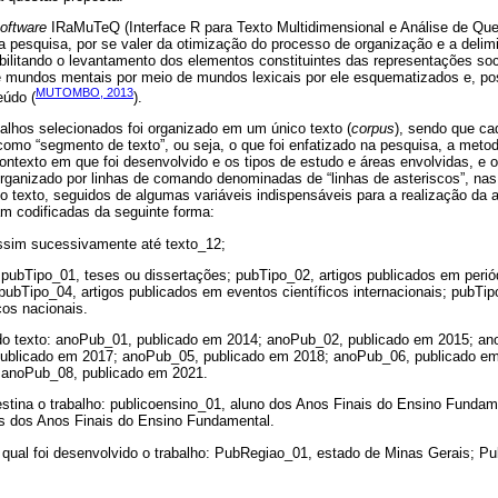
oftware
IRaMuTeQ (Interface R para Texto Multidimensional e Análise de Ques
da pesquisa, por se valer da otimização do processo de organização e a deli
ibilitando o levantamento dos elementos constituintes das representações so
 mundos mentais por meio de mundos lexicais por ele esquematizados e, post
MUTOMBO, 2013
eúdo (
).
alhos selecionados foi organizado em um único texto (
corpus
), sendo que ca
mo “segmento de texto”, ou seja, o que foi enfatizado na pesquisa, a metod
contexto em que foi desenvolvido e os tipos de estudo e áreas envolvidas, e o
organizado por linhas de comando denominadas de “linhas de asteriscos”, na
o texto, seguidos de algumas variáveis indispensáveis para a realização da a
am codificadas da seguinte forma:
assim sucessivamente até texto_12;
 pubTipo_01, teses ou dissertações; pubTipo_02, artigos publicados em periód
 pubTipo_04, artigos publicados em eventos científicos internacionais; pubTip
cos nacionais.
do texto: anoPub_01, publicado em 2014; anoPub_02, publicado em 2015; a
ublicado em 2017; anoPub_05, publicado em 2018; anoPub_06, publicado e
 anoPub_08, publicado em 2021.
estina o trabalho: publicoensino_01, aluno dos Anos Finais do Ensino Fundam
es dos Anos Finais do Ensino Fundamental.
a qual foi desenvolvido o trabalho: PubRegiao_01, estado de Minas Gerais; P