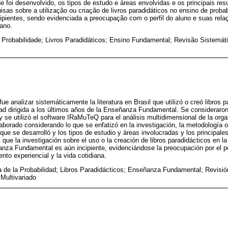
ue foi desenvolvido, os tipos de estudo e áreas envolvidas e os principais re
as sobre a utilização ou criação de livros paradidáticos no ensino de probab
ipientes, sendo evidenciada a preocupação com o perfil do aluno e suas re
iano.
 Probabilidade; Livros Paradidáticos; Ensino Fundamental; Revisão Sistemátic
fue analizar sistemáticamente la literatura en Brasil que utilizó o creó libros 
dad dirigida a los últimos años de la Enseñanza Fundamental. Se consideraro
y se utilizó el software IRaMuTeQ para el análisis multidimensional de la org
laborado considerando lo que se enfatizó en la investigación, la metodología
l que se desarrolló y los tipos de estudio y áreas involucradas y los principale
ue la investigación sobre el uso o la creación de libros paradidácticos en l
anza Fundamental es aún incipiente, evidenciándose la preocupación por el pe
nto experiencial y la vida cotidiana.
de la Probabilidad; Libros Paradidácticos; Enseñanza Fundamental; Revisió
 Multivariado