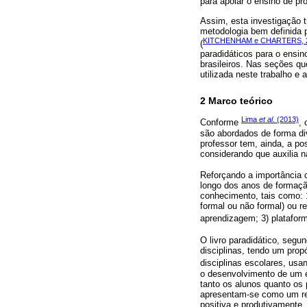
para apoiar o ensino de pr
Assim, esta investigação 
metodologia bem definida p
KITCHENHAM e CHARTERS, 
(
paradidáticos para o ensin
brasileiros. Nas seções q
utilizada neste trabalho e
2 Marco teórico
Lima
et al
. (2013)
Conforme
, 
são abordados de forma div
professor tem, ainda, a pos
considerando que auxilia 
Reforçando a importância 
longo dos anos de formaçã
conhecimento, tais como: 1
formal ou não formal) ou r
aprendizagem; 3) plataform
O livro paradidático, segu
disciplinas, tendo um prop
disciplinas escolares, us
o desenvolvimento de um e
tanto os alunos quanto os
apresentam-se como um recu
positiva e produtivamente