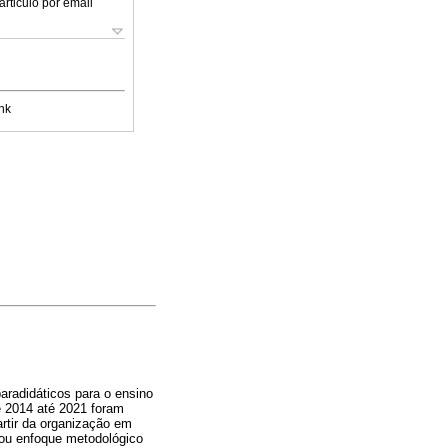
articulo por email
nk
 paradidáticos para o ensino
e 2014 até 2021 foram
artir da organização em
a ou enfoque metodológico