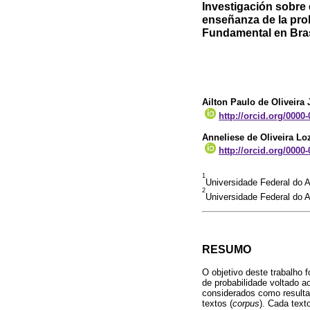
Investigación sobre e
enseñanza de la pro
Fundamental en Bras
Ailton Paulo de Oliveira 
http://orcid.org/0000
Anneliese de Oliveira Lo
http://orcid.org/0000
1
Universidade Federal do A
2
Universidade Federal do 
RESUMO
O objetivo deste trabalho f
de probabilidade voltado 
considerados como result
textos (
corpus
). Cada text