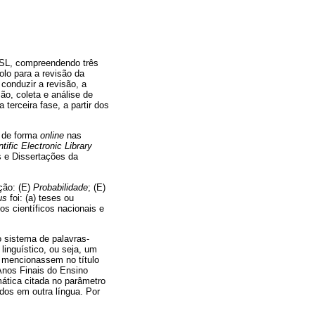
RSL, compreendendo três
olo para a revisão da
conduzir a revisão, a
ão, coleta e análise de
terceira fase, a partir dos
a de forma
online
nas
tific Electronic Library
s e Dissertações da
ção: (E)
Probabilidade
; (E)
us
foi: (a) teses ou
tos científicos nacionais e
o sistema de palavras-
 linguístico, ou seja, um
e mencionassem no título
 Anos Finais do Ensino
ática citada no parâmetro
dos em outra língua. Por