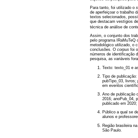
Para tanto, foi utilizado o
s
de aperfeiçoar o trabalho 
textos selecionados, poss
que destacam vestígios de
técnica de análise de cont
Assim, o conjunto dos trab
pelo programa IRaMuTeQ co
metodológico utilizado, o 
conclusões. O
corpus
foi 
números de identificação d
pesquisa, as variáveis for
Texto: texto_01 e 
Tipo de publicação:
pubTipo_03, livros;
em eventos científi
Ano de publicação 
2016; anoPub_04, p
publicado em 2020;
Público a qual se d
alunos e professor
Região brasileira n
São Paulo.