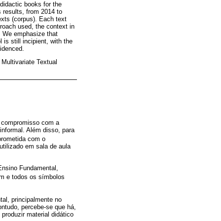
adidactic books for the
 results, from 2014 to
xts (corpus). Each text
oach used, the context in
s. We emphasize that
s still incipient, with the
videnced.
Multivariate Textual
sem compromisso com a
informal. Além disso, para
prometida com o
tilizado em sala de aula
 Ensino Fundamental,
gem e todos os símbolos
al, principalmente no
ontudo, percebe-se que há,
produzir material didático