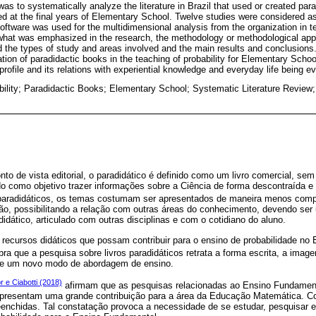
was to systematically analyze the literature in Brazil that used or created par
med at the final years of Elementary School. Twelve studies were considered as
tware was used for the multidimensional analysis from the organization in te
what was emphasized in the research, the methodology or methodological appr
d the types of study and areas involved and the main results and conclusion
ion of paradidactic books in the teaching of probability for Elementary School i
profile and its relations with experiential knowledge and everyday life being e
ility; Paradidactic Books; Elementary School; Systematic Literature Review; 
onto de vista editorial, o paradidático é definido como um livro comercial, 
ndo como objetivo trazer informações sobre a Ciência de forma descontraída e 
 paradidáticos, os temas costumam ser apresentados de maneira menos com
o, possibilitando a relação com outras áreas do conhecimento, devendo ser u
didático, articulado com outras disciplinas e com o cotidiano do aluno.
recursos didáticos que possam contribuir para o ensino de probabilidade no
ra que a pesquisa sobre livros paradidáticos retrata a forma escrita, a ima
e um novo modo de abordagem de ensino.
r e Ciabotti (2018)
afirmam que as pesquisas relacionadas ao Ensino Fundament
representam uma grande contribuição para a área da Educação Matemática. C
enchidas. Tal constatação provoca a necessidade de se estudar, pesquisar e 