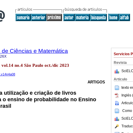
 de Ciências e Matemática
Servicios 
426X
Revista
 vol.14 no.4 São Paulo oct./dic 2023
SciELO
ma.v14n4a08
Articulo
ARTIGOS
texto 
 utilização e criação de livros
Inglés 
a o ensino de probabilidade no Ensino
Articu
rasil
Como c
SciELO
Traduc