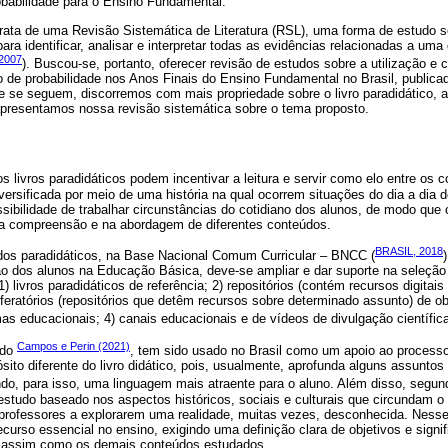
obabilidade para o Ensino Fundamental.
trata de uma Revisão Sistemática de Literatura (RSL), uma forma de estudo s
ara identificar, analisar e interpretar todas as evidências relacionadas a um
2007
). Buscou-se, portanto, oferecer revisão de estudos sobre a utilização e c
o de probabilidade nos Anos Finais do Ensino Fundamental no Brasil, public
ue se seguem, discorremos com mais propriedade sobre o livro paradidático,
 apresentamos nossa revisão sistemática sobre o tema proposto.
os livros paradidáticos podem incentivar a leitura e servir como elo entre o
ersificada por meio de uma história na qual ocorrem situações do dia a dia
sibilidade de trabalhar circunstâncias do cotidiano dos alunos, de modo que o
na compreensão e na abordagem de diferentes conteúdos.
BRASIL, 2018
dos paradidáticos, na Base Nacional Comum Curricular – BNCC (
o dos alunos na Educação Básica, deve-se ampliar e dar suporte na seleção
) livros paradidáticos de referência; 2) repositórios (contém recursos digitai
eferatórios (repositórios que detêm recursos sobre determinado assunto) de obj
as educacionais; 4) canais educacionais e de vídeos de divulgação científica;
Campos e Perin (2021)
ndo
, tem sido usado no Brasil como um apoio ao process
ósito diferente do livro didático, pois, usualmente, aprofunda alguns assuntos
ando, para isso, uma linguagem mais atraente para o aluno. Além disso, segu
studo baseado nos aspectos históricos, sociais e culturais que circundam o
 professores a explorarem uma realidade, muitas vezes, desconhecida. Nesse 
rso essencial no ensino, exigindo uma definição clara de objetivos e signifi
, assim como os demais conteúdos estudados.