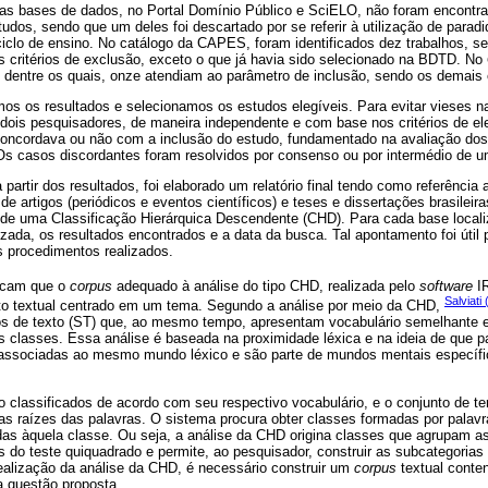
as bases de dados, no Portal Domínio Público e SciELO, não foram encontr
udos, sendo que um deles foi descartado por se referir à utilização de parad
iclo de ensino. No catálogo da CAPES, foram identificados dez trabalhos, s
s critérios de exclusão, exceto o que já havia sido selecionado na BDTD. No
, dentre os quais, onze atendiam ao parâmetro de inclusão, sendo os demais 
os os resultados e selecionamos os estudos elegíveis. Para evitar vieses n
r dois pesquisadores, de maneira independente e com base nos critérios de ele
 concordava ou não com a inclusão do estudo, fundamentado na avaliação dos 
s casos discordantes foram resolvidos por consenso ou por intermédio de um
a partir dos resultados, foi elaborado um relatório final tendo como referência
e artigos (periódicos e eventos científicos) e teses e dissertações brasileir
de uma Classificação Hierárquica Descendente (CHD). Para cada base localiz
izada, os resultados encontrados e a data da busca. Tal apontamento foi útil 
 procedimentos realizados.
cam que o
corpus
adequado à análise do tipo CHD, realizada pelo
software
IR
Salviati
nto textual centrado em um tema. Segundo a análise por meio da CHD,
s de texto (ST) que, ao mesmo tempo, apresentam vocabulário semelhante en
as classes. Essa análise é baseada na proximidade léxica e na ideia de que 
 associadas ao mesmo mundo léxico e são parte de mundos mentais específi
 classificados de acordo com seu respectivo vocabulário, e o conjunto de te
as raízes das palavras. O sistema procura obter classes formadas por palav
das àquela classe. Ou seja, a análise da CHD origina classes que agrupam a
s do teste quiquadrado e permite, ao pesquisador, construir as subcategorias 
realização da análise da CHD, é necessário construir um
corpus
textual conte
a questão proposta.