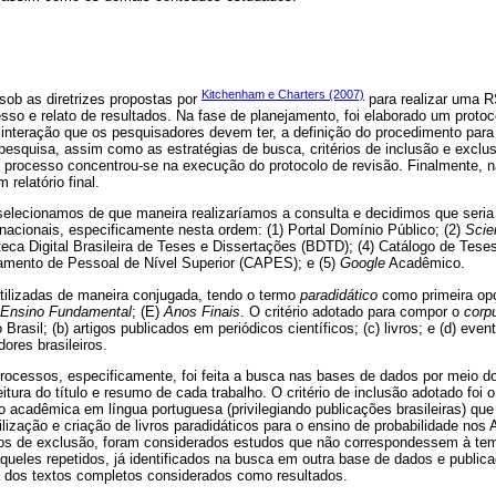
Kitchenham e Charters (2007)
sob as diretrizes propostas por
para realizar uma 
sso e relato de resultados. Na fase de planejamento, foi elaborado um protoc
a interação que os pesquisadores devem ter, a definição do procedimento para 
esquisa, assim como as estratégias de busca, critérios de inclusão e exclus
processo concentrou-se na execução do protocolo de revisão. Finalmente, na 
 relatório final.
selecionamos de que maneira realizaríamos a consulta e decidimos que seri
nacionais, especificamente nesta ordem: (1) Portal Domínio Público; (2)
Scien
teca Digital Brasileira de Teses e Dissertações (BDTD); (4) Catálogo de Tese
amento de Pessoal de Nível Superior (CAPES); e (5)
Google
Acadêmico.
tilizadas de maneira conjugada, tendo o termo
paradidático
como primeira op
Ensino
Fundamental
; (E)
Anos
Finais
. O critério adotado para compor o
corp
Brasil; (b) artigos publicados em periódicos científicos; (c) livros; e (d) even
ores brasileiros.
rocessos, especificamente, foi feita a busca nas bases de dados por meio d
itura do título e resumo de cada trabalho. O critério de inclusão adotado foi o
 acadêmica em língua portuguesa (privilegiando publicações brasileiras) qu
ilização e criação de livros paradidáticos para o ensino de probabilidade nos
os de exclusão, foram considerados estudos que não correspondessem à tem
ueles repetidos, já identificados na busca em outra base de dados e publica
ra dos textos completos considerados como resultados.