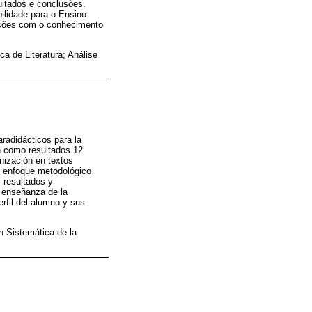
sultados e conclusões.
ilidade para o Ensino
lações com o conhecimento
a de Literatura; Análise
paradidácticos para la
n como resultados 12
anización en textos
 o enfoque metodológico
s resultados y
a enseñanza de la
rfil del alumno y sus
n Sistemática de la