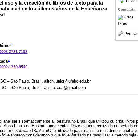
Enviar 
l uso y la creación de libros de texto para la
babilidad en los últimos años de la Enseñanza
Compartir
il
Otros
Otros
Permali
1
Júnior
-0002-2721-7192
2
zada
-0002-1350-8546
BC – São Paulo, Brasil. ailton.junior@ufabc.edu.br
ABC – São Paulo, Brasil. ans.lozada@gmail.com
oi analisar sistematicamente a literatura no Brasil que utilizou ou criou livros
aos Anos Finais do Ensino Fundamental. Doze estudos realizado no período d
ados, e o
software
IRaMuTeQ foi utilizado para a análise multidimensional a p
o foi elaborado considerando o que foi enfatizado na pesquisa: a metodologi