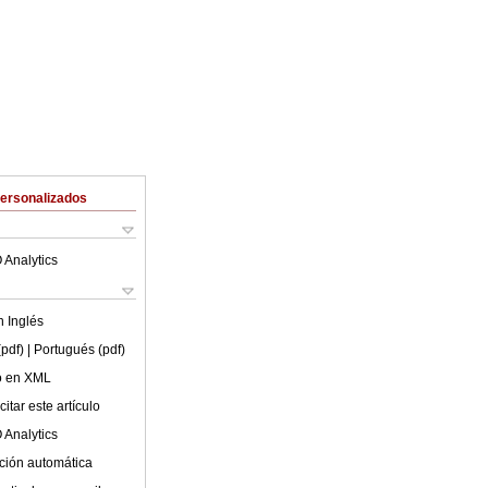
Personalizados
 Analytics
en
Inglés
(pdf)
| Portugués (pdf)
lo en XML
itar este artículo
 Analytics
ción automática