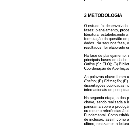
3 METODOLOGIA
O estudo foi desenvolvido 
fases: planejamento, proce
literatura, estabelecendo 
formulação da questão de p
dados. Na segunda fase, o 
resultados, foi elaborado um
Na fase de planejamento, 
principais bases de dados 
Online
(SciELO); (3) Biblio
Coordenação de Aperfeiço
As palavras-chave foram u
Ensino
; (E)
Educação
; (E)
dissertações publicadas no 
internacionais de pesquisad
Na segunda etapa, a dos p
chave, sendo realizada a le
panorama sobre a produção
ou resumo referências à ut
Fundamental. Como critéri
de inclusão, assim como aq
último, realizamos a leitu