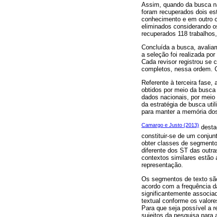
Assim, quando da busca n
foram recuperados dois est
conhecimento e em outro c
eliminados considerando o
recuperados 118 trabalhos
Concluída a busca, avaliam
a seleção foi realizada po
Cada revisor registrou se
completos, nessa ordem. O
Referente à terceira fase, 
obtidos por meio da busca d
dados nacionais, por meio 
da estratégia de busca util
para manter a memória dos
Camargo e Justo (2013)
desta
constituir-se de um conju
obter classes de segmento
diferente dos ST das outr
contextos similares estão
representação.
Os segmentos de texto são
acordo com a frequência d
significantemente associa
textual conforme os valore
Para que seja possível a 
sujeitos da pesquisa para 