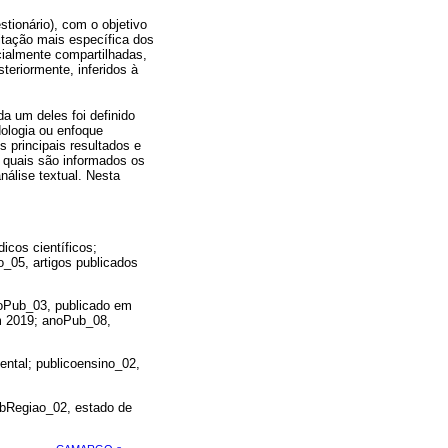
tionário), com o objetivo
mitação mais específica dos
cialmente compartilhadas,
eriormente, inferidos à
da um deles foi definido
ologia ou enfoque
s principais resultados e
s quais são informados os
nálise textual. Nesta
icos científicos;
o_05, artigos publicados
noPub_03, publicado em
m 2019; anoPub_08,
ental; publicoensino_02,
ubRegiao_02, estado de