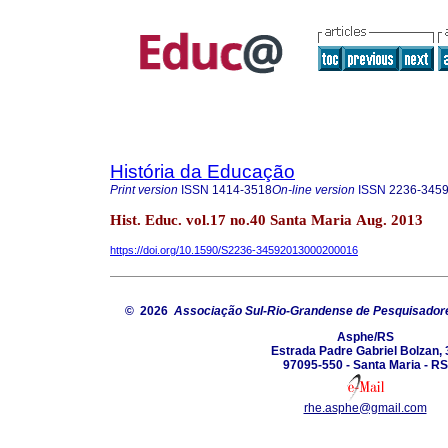
História da Educação
Print version
ISSN
1414-3518
On-line version
ISSN
2236-345
Hist. Educ. vol.17 no.40 Santa Maria Aug. 2013
https://doi.org/10.1590/S2236-34592013000200016
© 2026
Associação Sul-Rio-Grandense de Pesquisador
Asphe/RS
Estrada Padre Gabriel Bolzan, 
97095-550 - Santa Maria - RS
rhe.asphe@gmail.com