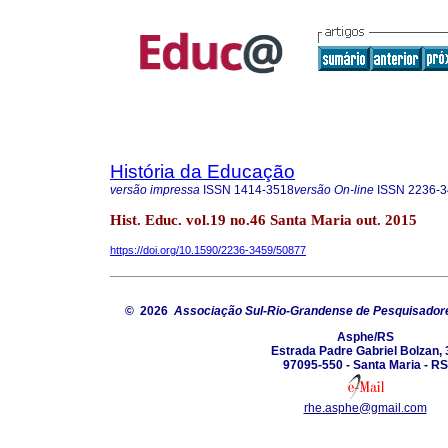
História da Educação
versão impressa
ISSN
1414-3518
versão On-line
ISSN
2236-3
Hist. Educ. vol.19 no.46 Santa Maria out. 2015
https://doi.org/10.1590/2236-3459/50877
© 2026
Associação Sul-Rio-Grandense de Pesquisador
Asphe/RS
Estrada Padre Gabriel Bolzan, 
97095-550 - Santa Maria - RS
rhe.asphe@gmail.com