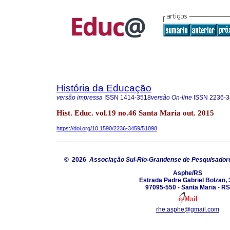
História da Educação
versão impressa
ISSN
1414-3518
versão On-line
ISSN
2236-3
Hist. Educ. vol.19 no.46 Santa Maria out. 2015
https://doi.org/10.1590/2236-3459/51098
© 2026
Associação Sul-Rio-Grandense de Pesquisador
Asphe/RS
Estrada Padre Gabriel Bolzan, 
97095-550 - Santa Maria - RS
rhe.asphe@gmail.com