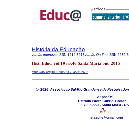
História da Educação
versão impressa
ISSN
1414-3518
versão On-line
ISSN
2236-3
Hist. Educ. vol.19 no.46 Santa Maria out. 2015
https://doi.org/10.1590/2236-3459/52462
© 2026
Associação Sul-Rio-Grandense de Pesquisador
Asphe/RS
Estrada Padre Gabriel Bolzan, 
97095-550 - Santa Maria - RS
rhe.asphe@gmail.com