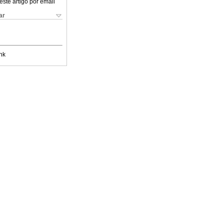
este artigo por email
ar
nk