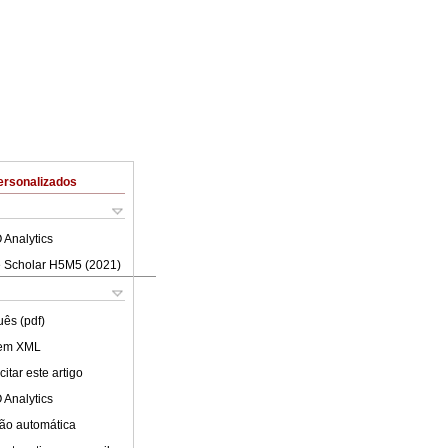
ersonalizados
 Analytics
 Scholar H5M5 (
2021
)
uês (pdf)
 em XML
itar este artigo
 Analytics
ão automática