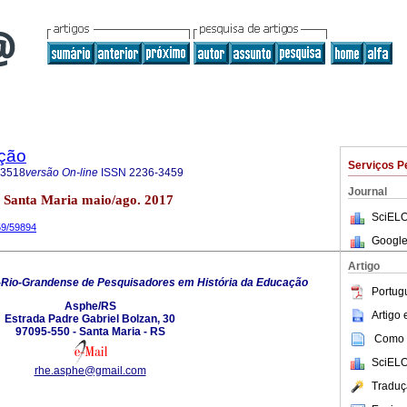
ação
Serviços P
-3518
versão On-line
ISSN
2236-3459
Journal
52 Santa Maria maio/ago. 2017
SciELO
59/59894
Google
Artigo
-Rio-Grandense de Pesquisadores em História da Educação
Portug
Asphe/RS
Artigo
Estrada Padre Gabriel Bolzan, 30
97095-550 - Santa Maria - RS
Como c
SciELO
rhe.asphe@gmail.com
Traduç