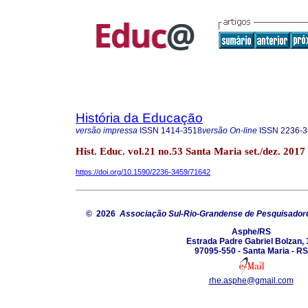
História da Educação
versão impressa
ISSN
1414-3518
versão On-line
ISSN
2236-3
Hist. Educ. vol.21 no.53 Santa Maria set./dez. 2017
https://doi.org/10.1590/2236-3459/71642
© 2026
Associação Sul-Rio-Grandense de Pesquisador
Asphe/RS
Estrada Padre Gabriel Bolzan, 
97095-550 - Santa Maria - RS
rhe.asphe@gmail.com