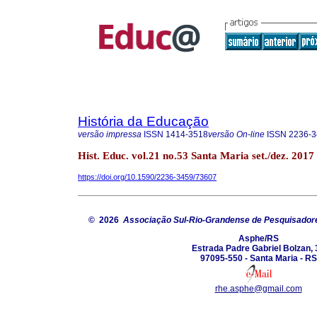
História da Educação
versão impressa
ISSN
1414-3518
versão On-line
ISSN
2236-3
Hist. Educ. vol.21 no.53 Santa Maria set./dez. 2017
https://doi.org/10.1590/2236-3459/73607
© 2026
Associação Sul-Rio-Grandense de Pesquisador
Asphe/RS
Estrada Padre Gabriel Bolzan, 
97095-550 - Santa Maria - RS
rhe.asphe@gmail.com