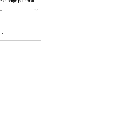
este artigo por email
ar
nk