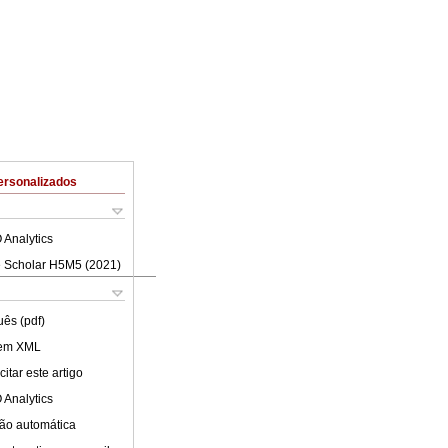
ersonalizados
 Analytics
 Scholar H5M5 (
2021
)
uês (pdf)
 em XML
itar este artigo
 Analytics
ão automática