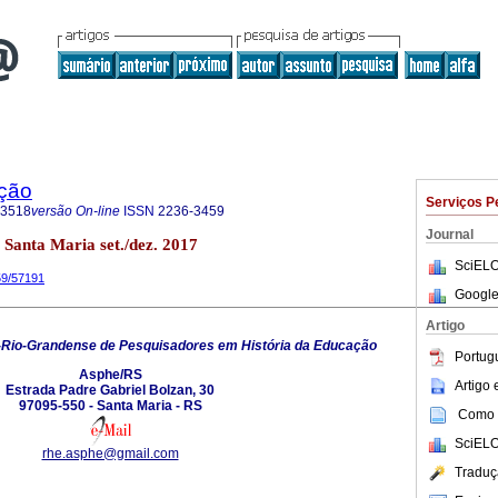
ação
Serviços P
-3518
versão On-line
ISSN
2236-3459
Journal
3 Santa Maria set./dez. 2017
SciELO
59/57191
Google
Artigo
-Rio-Grandense de Pesquisadores em História da Educação
Portug
Asphe/RS
Artigo
Estrada Padre Gabriel Bolzan, 30
97095-550 - Santa Maria - RS
Como c
SciELO
rhe.asphe@gmail.com
Traduç