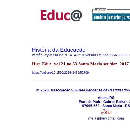
História da Educação
versão impressa
ISSN
1414-3518
versão On-line
ISSN
2236-3
Hist. Educ. vol.21 no.53 Santa Maria set./dez. 2017
https://doi.org/10.1590/2236-3459/52709
© 2026
Associação Sul-Rio-Grandense de Pesquisador
Asphe/RS
Estrada Padre Gabriel Bolzan, 
97095-550 - Santa Maria - RS
rhe.asphe@gmail.com