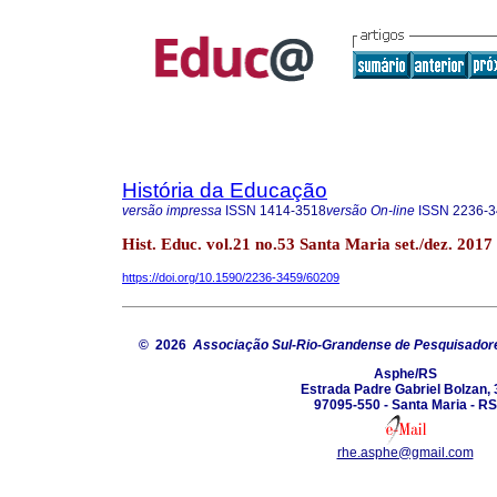
História da Educação
versão impressa
ISSN
1414-3518
versão On-line
ISSN
2236-3
Hist. Educ. vol.21 no.53 Santa Maria set./dez. 2017
https://doi.org/10.1590/2236-3459/60209
© 2026
Associação Sul-Rio-Grandense de Pesquisador
Asphe/RS
Estrada Padre Gabriel Bolzan, 
97095-550 - Santa Maria - RS
rhe.asphe@gmail.com