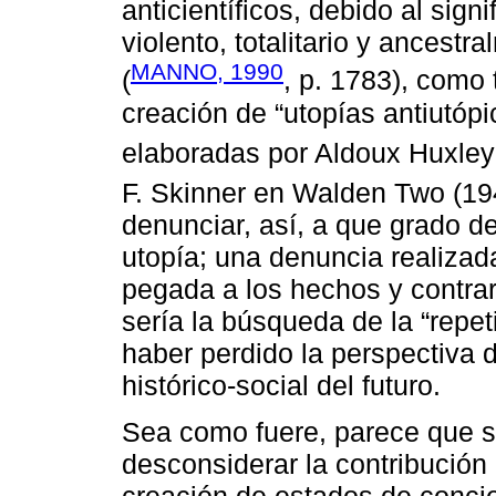
anticientíficos, debido al signi
violento, totalitario y ancestr
MANNO, 1990
(
, p. 1783), como 
creación de “utopías antiutópi
elaboradas por Aldoux Huxley
F. Skinner en Walden Two (19
denunciar, así, a que grado 
utopía; una denuncia realiza
pegada a los hechos y contrari
sería la búsqueda de la “repet
haber perdido la perspectiva 
histórico-social del futuro.
Sea como fuere, parece que s
desconsiderar la contribución d
creación de estados de conci