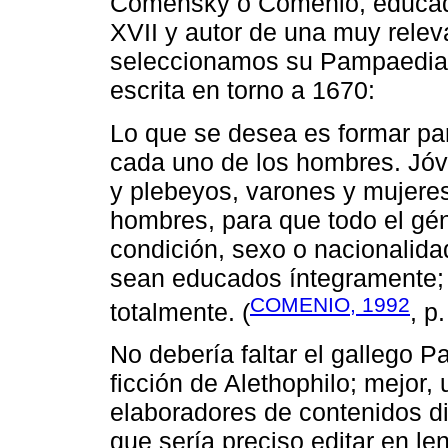
Comensky o Comenio, educador
XVII y autor de una muy releva
seleccionamos su Pampaedia 
escrita en torno a 1670:
Lo que se desea es formar pa
cada uno de los hombres. Jóve
y plebeyos, varones y mujere
hombres, para que todo el gé
condición, sexo o nacionalid
sean educados íntegramente; 
COMENIO, 1992
totalmente. (
, p
No debería faltar el gallego 
ficción de Alethophilo; mejor,
elaboradores de contenidos di
que sería preciso editar en len