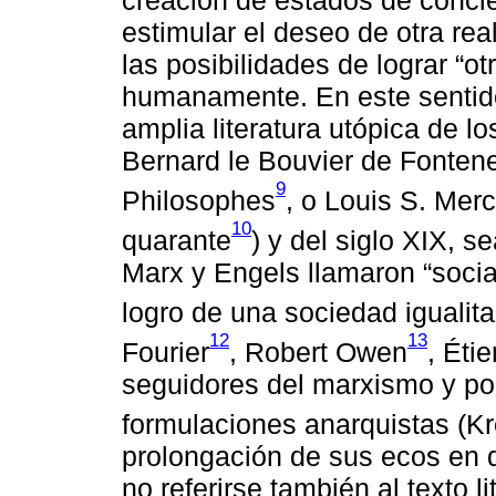
estimular el deseo de otra rea
las posibilidades de lograr “o
humanamente. En este sentido h
amplia literatura utópica de l
Bernard le Bouvier de Fonten
9
Philosophes
, o Louis S. Merc
10
quarante
) y del siglo XIX, s
Marx y Engels llamaron “socia
logro de una sociedad igualita
12
13
Fourier
, Robert Owen
, Éti
seguidores del marxismo y por
formulaciones anarquistas (Kr
prolongación de sus ecos en d
no referirse también al texto l