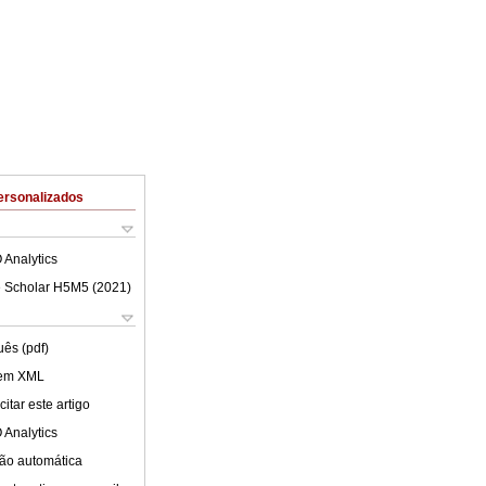
ersonalizados
 Analytics
 Scholar H5M5 (
2021
)
uês (pdf)
 em XML
itar este artigo
 Analytics
ão automática