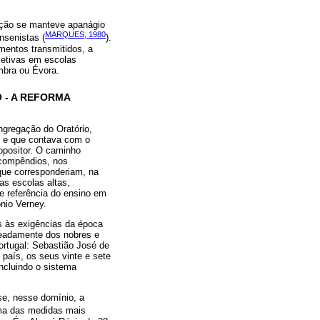
rução se manteve apanágio
MARQUES, 1980
nsenistas (
).
mentos transmitidos, a
oletivas em escolas
imbra ou Évora.
 - A REFORMA
ngregação do Oratório,
, e que contava com o
opositor. O caminho
 compêndios, nos
que corresponderiam, na
as escolas altas,
de referência do ensino em
nio Verney.
as às exigências da época
meadamente dos nobres e
ortugal: Sebastião José de
aís, os seus vinte e sete
ncluindo o sistema
-se, nesse domínio, a
Uma das medidas mais