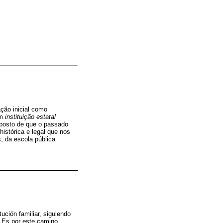
ção inicial como
em
instituição estatal
uposto de que o passado
istórica e legal que nos
, da escola pública
ción familiar, siguiendo
). Es por este camino