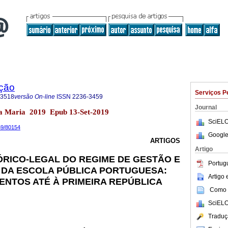
ação
Serviços P
-3518
versão On-line
ISSN
2236-3459
Journal
nta Maria 2019 Epub 13-Set-2019
SciELO
59/80154
Google
ARTIGOS
Artigo
RICO-LEGAL DO REGIME DE GESTÃO E
Portug
 DA ESCOLA PÚBLICA PORTUGUESA:
Artigo
NTOS ATÉ À PRIMEIRA REPÚBLICA
Como c
SciELO
Traduç