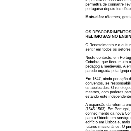
permettra de connaître l’év
portugaise depuis les déco
Mots-clés:
réformes; gesti
OS DESCOBRIMENTOS 
RELIGIOSAS NO ENSI
O Renascimento e a cultur
sentir em todos os setores
Neste contexto, em Portuga
Coimbra, que ficou muito 
pedagogia medievais. Além
parede erguida pela Igreja
Em 1547, ainda por ação de
conventos, se responsabili
estabelecidos. O rei elegeu
mestres, com poderes para 
estando este independente 
A expansão da reforma pr
(1545-1563). Em Portugal, 
conhecimento da nova Comp
para o Oriente em serviço
edifício em Lisboa e, mais
futuros missionários. O pr
facilmente se comprovam p