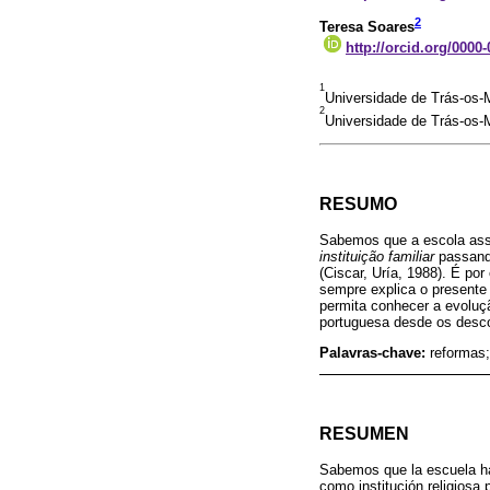
2
Teresa Soares
http://orcid.org/0000
1
Universidade de Trás-os-M
2
Universidade de Trás-os-M
RESUMO
Sabemos que a escola assu
instituição familiar
passand
(Ciscar, Uría, 1988). É po
sempre explica o presente 
permita conhecer a evoluçã
portuguesa desde os desco
Palavras-chave:
reformas;
RESUMEN
Sabemos que la escuela ha 
como institución religiosa 