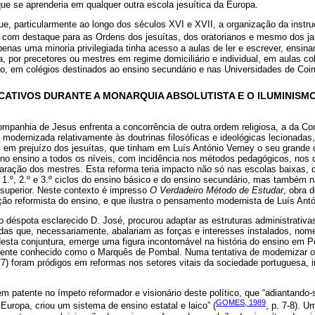
ue se aprenderia em qualquer outra escola jesuítica da Europa.
ue, particularmente ao longo dos séculos XVI e XVII, a organização da inst
, com destaque para as Ordens dos jesuítas, dos oratorianos e mesmo dos ja
enas uma minoria privilegiada tinha acesso a aulas de ler e escrever, ensina
ília, por precetores ou mestres em regime domiciliário e individual, em aulas c
blico, em colégios destinados ao ensino secundário e nas Universidades de Co
ATIVOS DURANTE A MONARQUIA ABSOLUTISTA E O ILUMINISMO
ompanhia de Jesus enfrenta a concorrência de outra ordem religiosa, a da Co
odernizada relativamente às doutrinas filosóficas e ideológicas lecionadas
, em prejuízo dos jesuítas, que tinham em Luís António Verney o seu grande 
no ensino a todos os níveis, com incidência nos métodos pedagógicos, nos
paração dos mestres. Esta reforma teria impacto não só nas escolas baixas, 
 1.º, 2.º e 3.º ciclos do ensino básico e do ensino secundário, mas também n
superior. Neste contexto é impresso
O Verdadeiro Método de Estudar
, obra 
ção reformista do ensino, e que ilustra o pensamento modernista de Luís Antó
 déspota esclarecido D. José, procurou adaptar as estruturas administrativ
das que, necessariamente, abalariam as forças e interesses instalados, no
sta conjuntura, emerge uma figura incontornável na história do ensino em P
nte conhecido como o Marquês de Pombal. Numa tentativa de modernizar o p
7) foram pródigos em reformas nos setores vitais da sociedade portuguesa, i
bem patente no ímpeto reformador e visionário deste político, que “adiantando
GOMES, 1989
uropa, criou um sistema de ensino estatal e laico” (
, p. 7-8). 