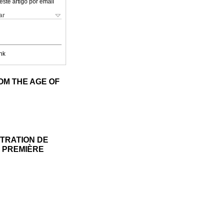
este artigo por email
ar
nk
OM THE AGE OF
STRATION DE
A PREMIÈRE