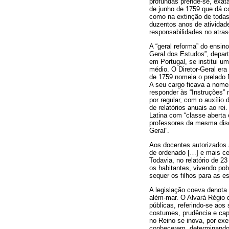
profundas prende-se, exata
de junho de 1759 que dá co
como na extinção de todas 
duzentos anos de atividade
responsabilidades no atraso
A “geral reforma” do ensin
Geral dos Estudos”, depart
em Portugal, se institui u
médio. O Diretor-Geral era
de 1759 nomeia o prelado 
A seu cargo ficava a nome
responder às “Instruções” 
por regular, com o auxílio
de relatórios anuais ao re
Latina com “classe aberta 
professores da mesma disci
Geral”.
Aos docentes autorizados a
de ordenado […] e mais ce
Todavia, no relatório de 2
os habitantes, vivendo po
sequer os filhos para as 
A legislação coeva denota 
além-mar. O Alvará Régio 
públicas, referindo-se a
costumes, prudência e ca
no Reino se inova, por exe
conhecerem, determinando-