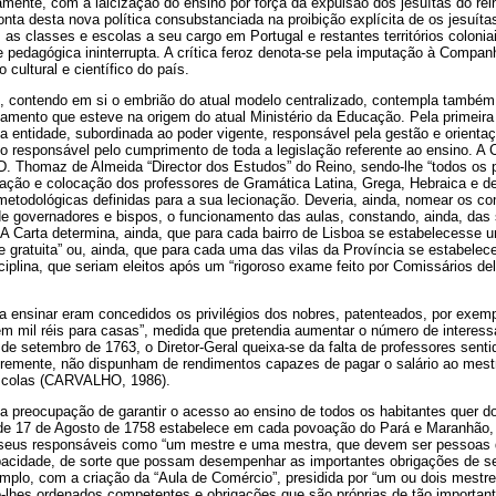
mente, com a laicização do ensino por força da expulsão dos jesuítas do rei
nta desta nova política consubstanciada na proibição explícita de os jesuít
as classes e escolas a seu cargo em Portugal e restantes territórios coloni
 pedagógica ininterrupta. A crítica feroz denota-se pela imputação à Compan
 cultural e científico do país.
o, contendo em si o embrião do atual modelo centralizado, contempla também 
amento que esteve na origem do atual Ministério da Educação. Pela primeira 
ma entidade, subordinada ao poder vigente, responsável pela gestão e orienta
 o responsável pelo cumprimento de toda a legislação referente ao ensino. A C
D. Thomaz de Almeida “Director dos Estudos” do Reino, sendo-lhe “todos os 
ação e colocação dos professores de Gramática Latina, Grega, Hebraica e d
metodológicas definidas para a sua lecionação. Deveria, ainda, nomear os c
 de governadores e bispos, o funcionamento das aulas, constando, ainda, das
i. A Carta determina, ainda, que para cada bairro de Lisboa se estabelecesse
e gratuita” ou, ainda, que para cada uma das vilas da Província se estabel
plina, que seriam eleitos após um “rigoroso exame feito por Comissários del
 ensinar eram concedidos os privilégios dos nobres, patenteados, por exempl
m mil réis para casas”, medida que pretendia aumentar o número de interess
3 de setembro de 1763, o Diretor-Geral queixa-se da falta de professores senti
bremente, não dispunham de rendimentos capazes de pagar o salário ao mest
escolas (CARVALHO, 1986).
a preocupação de garantir o acesso ao ensino de todos os habitantes quer do r
de 17 de Agosto de 1758 estabelece em cada povoação do Pará e Maranhão, 
os seus responsáveis como “um mestre e uma mestra, que devem ser pessoas
pacidade, de sorte que possam desempenhar as importantes obrigações de
mplo, com a criação da “Aula de Comércio”, presidida por “um ou dois mestre
lhes ordenados competentes e obrigações que são próprias de tão importan