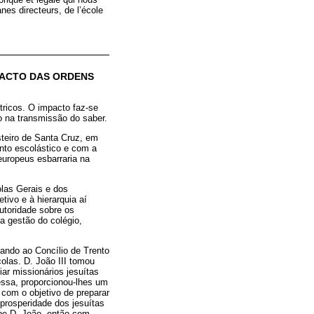
nes directeurs, de l’école
PACTO DAS ORDENS
ricos. O impacto faz-se
o na transmissão do saber.
steiro de Santa Cruz, em
nto escolástico e com a
uropeus esbarraria na
olas Gerais e dos
tivo e à hierarquia aí
autoridade sobre os
a gestão do colégio,
vando ao Concílio de Trento
olas. D. João III tomou
ar missionários jesuítas
essa, proporcionou-lhes um
 com o objetivo de preparar
 prosperidade dos jesuítas
ipe D. João, então com