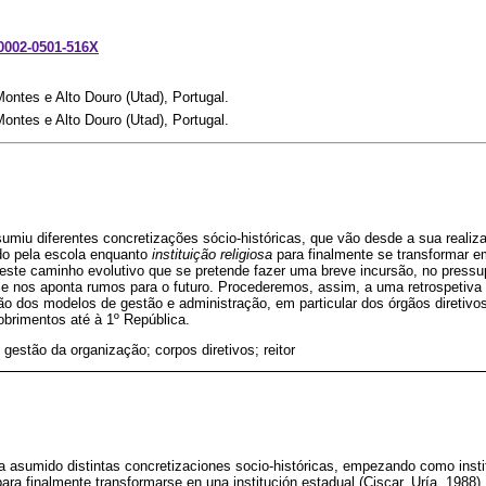
-0002-0501-516X
ontes e Alto Douro (Utad), Portugal.
ontes e Alto Douro (Utad), Portugal.
miu diferentes concretizações sócio-históricas, que vão desde a sua realiza
o pela escola enquanto
instituição religiosa
para finalmente se transformar 
r este caminho evolutivo que se pretende fazer uma breve incursão, no press
e nos aponta rumos para o futuro. Procederemos, assim, a uma retrospetiva h
o dos modelos de gestão e administração, em particular dos órgãos diretivos
brimentos até à 1º República.
 gestão da organização; corpos diretivos; reitor
asumido distintas concretizaciones socio-históricas, empezando como institu
para finalmente transformarse en una institución estadual (Ciscar, Uría, 1988