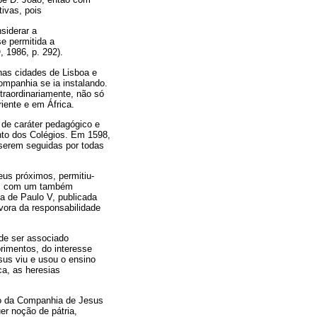
ivas, pois
siderar a
e permitida a
 1986, p. 292).
nas cidades de Lisboa e
mpanhia se ia instalando.
raordinariamente, não só
iente e em África.
 de caráter pedagógico e
nto dos Colégios. Em 1598,
serem seguidas por todas
eus próximos, permitiu-
to, com um também
la de Paulo V, publicada
vora da responsabilidade
ode ser associado
rimentos, do interesse
us viu e usou o ensino
a, as heresias
vo da Companhia de Jesus
er noção de pátria,