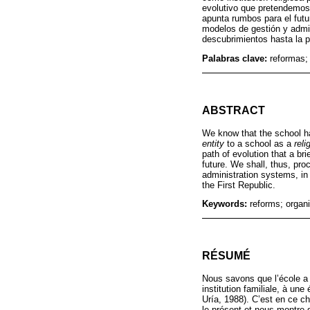
evolutivo que pretendemos 
apunta rumbos para el futur
modelos de gestión y admin
descubrimientos hasta la p
Palabras clave:
reformas; 
ABSTRACT
We know that the school ha
entity
to a school as a
reli
path of evolution that a br
future. We shall, thus, pro
administration systems, in 
the First Republic.
Keywords:
reforms; organ
RÉSUMÉ
Nous savons que l’école a 
institution familiale, à une
Uría, 1988). C’est en ce ch
le présent et nous montre d