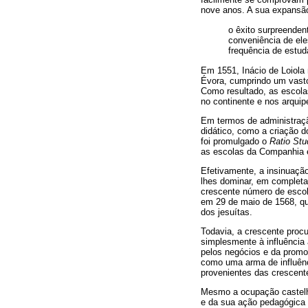
nove anos. A sua expansão 
o êxito surpreenden
conveniência de ele
frequência de estud
Em 1551, Inácio de Loiola 
Évora, cumprindo um vasto
Como resultado, as escola
no continente e nos arqui
Em termos de administraçã
didático, como a criação 
foi promulgado o
Ratio Stu
as escolas da Companhia e
Efetivamente, a insinuação
lhes dominar, em completa
crescente número de escola
em 29 de maio de 1568, que
dos jesuítas.
Todavia, a crescente proc
simplesmente à influência
pelos negócios e da prom
como uma arma de influênc
provenientes das crescente
Mesmo a ocupação castelh
e da sua ação pedagógica