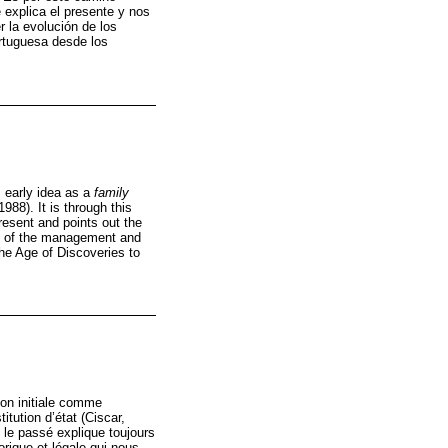
 explica el presente y nos
r la evolución de los
ortuguesa desde los
s early idea as a
family
1988). It is through this
present and points out the
ion of the management and
the Age of Discoveries to
ion initiale comme
itution d’état (Ciscar,
 le passé explique toujours
orique et légale qui nous