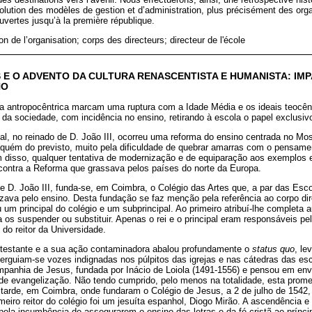
olution des modèles de gestion et d’administration, plus précisément des orga
uvertes jusqu’à la première république.
on de l’organisation; corps des directeurs; directeur de l'école
E O ADVENTO DA CULTURA RENASCENTISTA E HUMANISTA: IM
NO
a antropocêntrica marcam uma ruptura com a Idade Média e os ideais teocênt
 da sociedade, com incidência no ensino, retirando à escola o papel exclusiv
l, no reinado de D. João III, ocorreu uma reforma do ensino centrada no Mo
aquém do previsto, muito pela dificuldade de quebrar amarras com o pensame
 disso, qualquer tentativa de modernização e de equiparação aos exemplos e
 contra a Reforma que grassava pelos países do norte da Europa.
 D. João III, funda-se, em Coimbra, o Colégio das Artes que, a par das Esc
zava pelo ensino. Desta fundação se faz menção pela referência ao corpo dire
 um principal do colégio e um subprincipal. Ao primeiro atribuí-lhe completa 
os suspender ou substituir. Apenas o rei e o principal eram responsáveis pel
do reitor da Universidade.
otestante e a sua ação contaminadora abalou profundamente o
status quo
, le
erguiam-se vozes indignadas nos púlpitos das igrejas e nas cátedras das esc
anhia de Jesus, fundada por Inácio de Loiola (1491-1556) e pensou em envi
 de evangelização. Não tendo cumprido, pelo menos na totalidade, esta prom
 tarde, em Coimbra, onde fundaram o Colégio de Jesus, a 2 de julho de 1542,
imeiro reitor do colégio foi um jesuíta espanhol, Diogo Mirão. A ascendência e
ela incumbência de assegurarem o ensino das letras e da fé cristã ao prínc