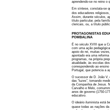
aprendendo-se no reino o q
Em síntese, constata-se q
dos educadores religiosos
Assim, durante séculos, ap
título particular, pela fam
clericais, ou, a título pú
PROTAGONISTAS EDUC
POMBALINA
É no século XVIII que a C
com uma ação pedagógica m
apoio do rei, muitas vezes
apontado era uma reforma 
programas, na própria pre
atualidade, às escolas dos
correspondendo ao ensino 
Portugal, que potencia a a
O sucessor de D. João V, o
das “luzes”, tomando medi
da Companhia de Jesus. Ne
Carvalho e Melo, comumme
anos de governo (1750-177
educativo.
O ideário iluminista está 
quase todas as nações da E