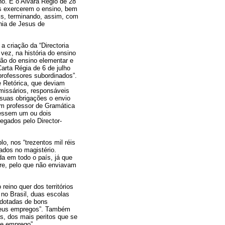
no. É o Alvará Régio de 28
as exercerem o ensino, bem
ais, terminando, assim, com
hia de Jesus de
a criação da “Directoria
vez, na história do ensino
ção do ensino elementar e
arta Régia de 6 de julho
professores subordinados”.
e Retórica, que deviam
omissários, responsáveis
 suas obrigações o envio
 um professor de Gramática
ecessem um ou dois
egados pelo Director-
o, nos “trezentos mil réis
ados no magistério.
da em todo o país, já que
re, pelo que não enviavam
eino quer dos territórios
no Brasil, duas escolas
 dotadas de bons
 seus empregos”. Também
s, dos mais peritos que se
te emprego”.