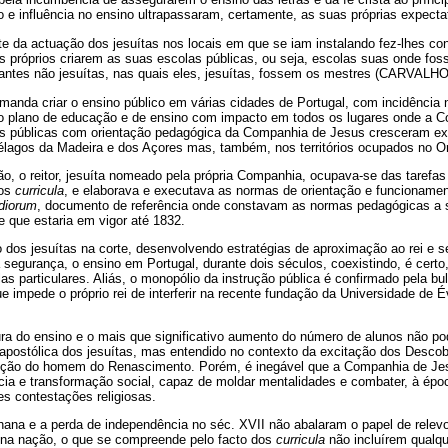
e influência no ensino ultrapassaram, certamente, as suas próprias expectat
te da actuação dos jesuítas nos locais em que se iam instalando fez-lhes con
s próprios criarem as suas escolas públicas, ou seja, escolas suas onde foss
antes não jesuítas, nas quais eles, jesuítas, fossem os mestres (CARVALHO,
manda criar o ensino público em várias cidades de Portugal, com incidência 
 plano de educação e de ensino com impacto em todos os lugares onde a Co
s públicas com orientação pedagógica da Companhia de Jesus cresceram ext
pélagos da Madeira e dos Açores mas, também, nos territórios ocupados no Or
o, o reitor, jesuíta nomeado pela própria Companhia, ocupava-se das tarefas
dos
curricula
, e elaborava e executava as normas de orientação e funcioname
diorum
, documento de referência onde constavam as normas pedagógicas a 
 que estaria em vigor até 1832.
 dos jesuítas na corte, desenvolvendo estratégias de aproximação ao rei e s
 segurança, o ensino em Portugal, durante dois séculos, coexistindo, é cer
s particulares. Aliás, o monopólio da instrução pública é confirmado pela bu
 impede o próprio rei de interferir na recente fundação da Universidade de É
ura do ensino e o mais que significativo aumento do número de alunos não p
 apostólica dos jesuítas, mas entendido no contexto da excitação dos Descob
oção do homem do Renascimento. Porém, é inegável que a Companhia de Jes
ia e transformação social, capaz de moldar mentalidades e combater, à époc
s contestações religiosas.
ana e a perda de independência no séc. XVII não abalaram o papel de rele
 na nação, o que se compreende pelo facto dos
curricula
não incluírem qualqu