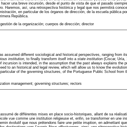
hacer una breve incursión, desde el punto de vista de que el pasado siempre
o. Haremos, así, una retrospectiva histórica y legal que nos permitirá conoce
istración, en particular de los órganos de dirección, de la escuela pública p
rimera República.
gestión de la organización; cuerpos de dirección; director
s assumed different sociological and historical perspectives, ranging from it
gious institution,
to finally transform itself into a
state institution
(Ciscar, Uría, 
ief incursion is intended, in the assumption that the past always explains the 
ceed to an historical and legal review, which will allow us to know the evolut
particular of the governing structures, of the Portuguese Public School from 
ization management; governing structures; rectors
assumé de différentes mises en place socio-historiques, allant de sa réalisat
 école vue comme une institution religieuse et, enfin, se transformer en une inst
emin évolutif que nous prétendons faire une petite irruption, en admettant que
es destinations vers l’avenir. Nous effectuerons, ainsi, une rétrospective hist