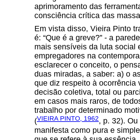
aprimoramento das ferrament
consciência crítica das massa
Em vista disso, Vieira Pinto tr
é: “Que é a greve?” - a pare
mais sensíveis da luta social
empregadores na contemporan
esclarecer o conceito, o pensa
duas miradas, a saber: a) o as
que diz respeito à ocorrência 
decisão coletiva, total ou parc
em casos mais raros, de todo
trabalho por determinado moti
VIEIRA PINTO, 1962
(
, p. 32). Ou
manifesta como pura e simples
que se refere à sua essência, a