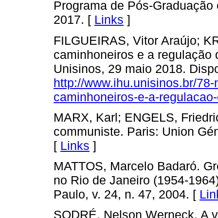
Programa de Pós-Graduação 
2017. [
Links
]
FILGUEIRAS, Vitor Araújo; KR
caminhoneiros e a regulação d
Unisinos, 29 maio 2018. Disp
http://www.ihu.unisinos.br/78-
caminhoneiros-e-a-regulacao-
MARX, Karl; ENGELS, Friedric
communiste. Paris: Union Géné
[
Links
]
MATTOS, Marcelo Badaró. Grev
no Rio de Janeiro (1954-1964).
Paulo, v. 24, n. 47, 2004. [
Lin
SODRÉ, Nelson Werneck. A ver