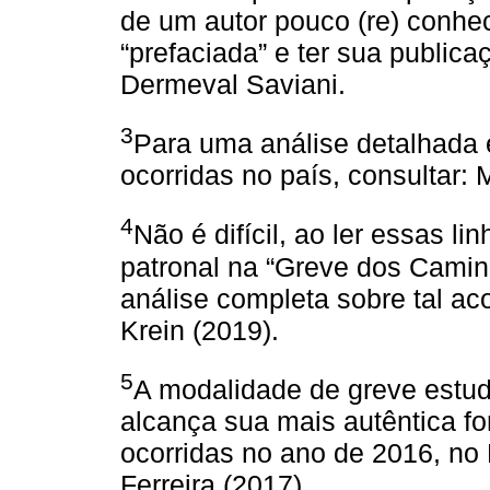
de um autor pouco (re) conhec
“prefaciada” e ter sua publica
Dermeval Saviani.
3
Para uma análise detalhada 
ocorridas no país, consultar: 
4
Não é difícil, ao ler essas l
patronal na “Greve dos Camin
análise completa sobre tal aco
Krein (2019).
5
A modalidade de greve estuda
alcança sua mais autêntica f
ocorridas no ano de 2016, no B
Ferreira (2017).