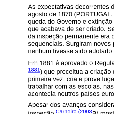
As expectativas decorrentes 
agosto de 1870 (PORTUGAL, 
queda do Governo e extinção d
que acabava de ser criado. S
da inspeção permanente era 
sequenciais. Surgiram novos 
nenhum tivesse sido adotado 
Em 1881 é aprovado o Regula
1881
) que preceitua a criação
primeira vez, cria e prove lu
trabalhar com as escolas, nas
acontecia noutros países eur
Apesar dos avanços consideráv
Carneiro (2003
inspeção
B) most