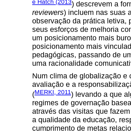
e Hatch (2013
) descrevem a fo
reviewers
) incluem nas suas a
observação da prática letiva,
seus esforços de melhoria con
um posicionamento mais buroc
posicionamento mais vinculad
pedagógicas, passando de uma
uma racionalidade comunicativ
Num clima de globalização e 
avaliação e a responsabiliza
MERKI, 2011
(
) levando a que a
regimes de governação base
através das visitas que fazem
a qualidade da educação, res
cumprimento de metas relaci