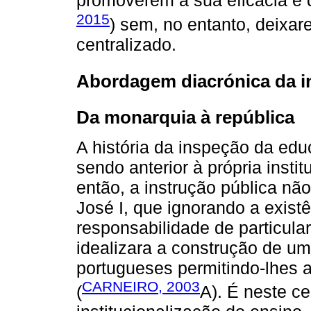
promoverem a sua eficácia e 
2015
) sem, no entanto, deixa
centralizado.
Abordagem diacrónica da i
Da monarquia à república
A história da inspeção da ed
sendo anterior à própria insti
então, a instrução pública não
José I, que ignorando a exist
responsabilidade de particula
idealizara a construção de uma
portugueses permitindo-lhes 
CARNEIRO, 2003
(
A). É neste ce