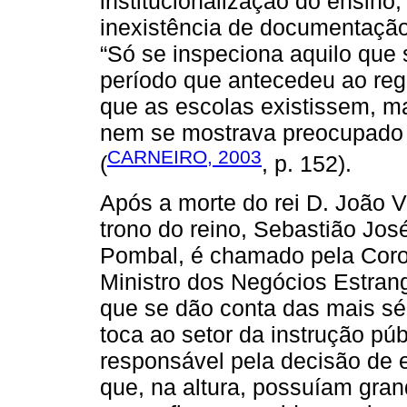
institucionalização do ensino,
inexistência de documentação
“Só se inspeciona aquilo que 
período que antecedeu ao reg
que as escolas existissem, ma
nem se mostrava preocupado 
CARNEIRO, 2003
(
, p. 152).
Após a morte do rei D. João V
trono do reino, Sebastião Jo
Pombal, é chamado pela Coro
Ministro dos Negócios Estrang
que se dão conta das mais sér
toca ao setor da instrução públ
responsável pela decisão de 
que, na altura, possuíam gra