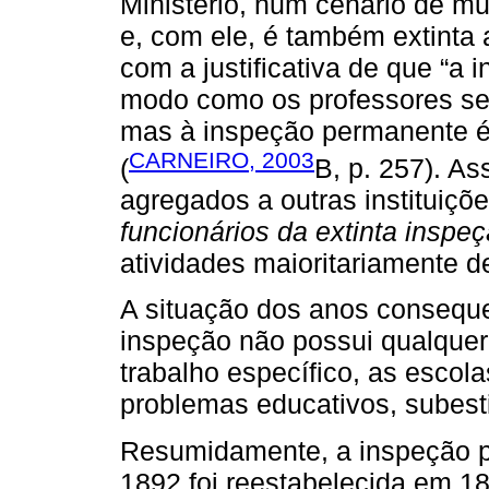
Ministério, num cenário de mu
e, com ele, é também extinta 
com a justificativa de que “a 
modo como os professores s
mas à inspeção permanente é p
CARNEIRO, 2003
(
B, p. 257). A
agregados a outras instituiçõ
funcionários da extinta inspe
atividades maioritariamente d
A situação dos anos consequ
inspeção não possui qualquer 
trabalho específico, as escol
problemas educativos, subes
Resumidamente, a inspeção p
1892 foi reestabelecida em 1