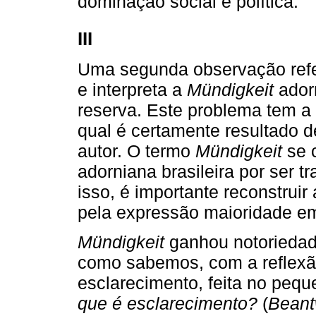
dominação social e política.
III
Uma segunda observação refe
e interpreta a
Mündigkeit
adorn
reserva. Este problema tem a
qual é certamente resultado d
autor. O termo
Mündigkeit
se 
adorniana brasileira por ser 
isso, é importante reconstrui
pela expressão maioridade e
Mündigkeit
ganhou notoriedade
como sabemos, com a reflexão
esclarecimento, feita no peq
que é esclarecimento?
(
Beant