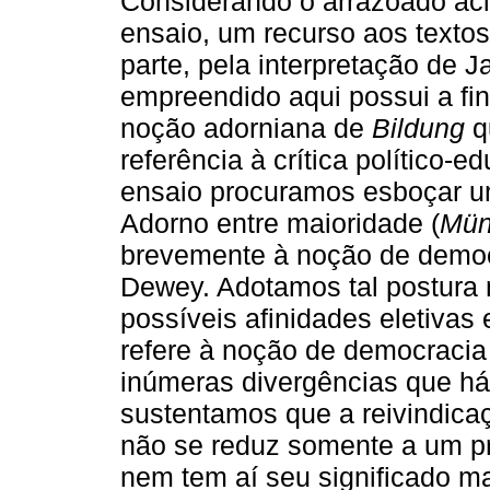
Considerando o arrazoado aci
ensaio, um recurso aos texto
parte, pela interpretação de J
empreendido aqui possui a fin
noção adorniana de
Bildung
q
referência à crítica político-e
ensaio procuramos esboçar um
Adorno entre maioridade (
Mün
brevemente à noção de democ
Dewey. Adotamos tal postura 
possíveis afinidades eletivas
refere à noção de democracia 
inúmeras divergências que há 
sustentamos que a reivindica
não se reduz somente a um pr
nem tem aí seu significado ma