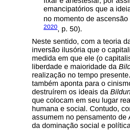
fixar e anestesiar, por ass
emancipatórios que a idei
no momento de ascensão d
2020
, p. 50).
Neste sentido, com a teoria 
inversão ilusória que o capita
medida em que ele (o capitali
liberdade e maioridade da
Bil
realização no tempo presente.
também aponta para o cinism
destruírem os ideais da
Bildu
que colocam em seu lugar real
humana e social. Contudo, com
assumem no pensamento de Ad
da dominação social e políti