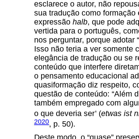
esclarece o autor, não repou
sua tradução como formação 
expressão
halb
, que pode adqu
vertida para o português, co
nos perguntar, porque adotar 
Isso não teria a ver somente 
elegância de tradução ou se 
conteúdo que interfere dire
o pensamento educacional ad
quasiformação diz respeito, c
questão de conteúdo: “Além da
também empregado com alguma
o que deveria ser’ (
etwas ist n
2020
, p. 50).
Deste modo, o “quase” preser