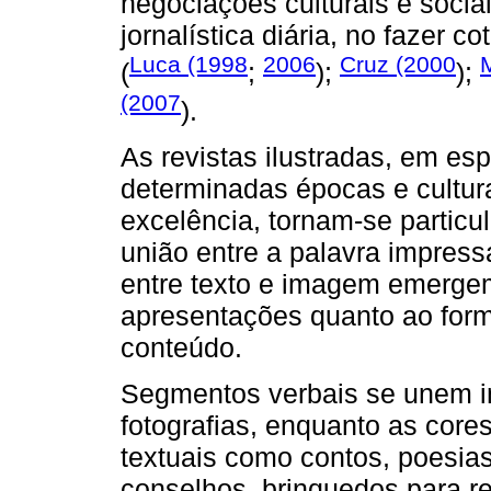
negociações culturais e socia
jornalística diária, no fazer co
Luca (1998
2006
Cruz (2000
(
;
);
);
(2007
).
As revistas ilustradas, em esp
determinadas épocas e cultura
excelência, tornam-se particu
união entre a palavra impress
entre texto e imagem emergem
apresentações quanto ao forma
conteúdo.
Segmentos verbais se unem i
fotografias, enquanto as cores
textuais como contos, poesias
conselhos, brinquedos para reco