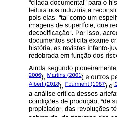
“cilada documental” para o hist
leitura nos induziria a recons
pois elas, “tal como um espel
imagens de superfície, que r
decodificação”. Por isso, acre
documentos solicita exame crít
história, as revistas infanto-
redobrada em função dos risc
Ainda segundo pioneirament
2006
Martins (2001
),
) e outros p
Albert (2018
Fourment (1987
),
) e
a análise crítica desses artef
condições de produção, “de 
propiciador, das revoluções té