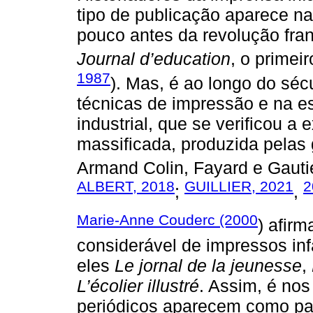
tipo de publicação aparece n
pouco antes da revolução fra
Journal d’education
, o primei
1987
). Mas, é ao longo do sé
técnicas de impressão e na e
industrial, que se verificou 
massificada, produzida pelas 
Armand Colin, Fayard e Gauti
ALBERT, 2018
GUILLIER, 2021
2
;
,
Marie-Anne Couderc (2000
) afir
considerável de impressos inf
eles
Le jornal de la jeunesse
,
L’écolier illustré
. Assim, é nos
periódicos aparecem como pal