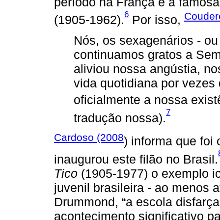
período na França é a famos
6
Couder
(1905-1962).
Por isso,
Nós, os sexagenários - ou
continuamos gratos a Sem
aliviou nossa angústia, no
vida quotidiana por vezes 
oficialmente a nossa exist
7
tradução nossa).
Cardoso (2008
) informa que foi
inaugurou este filão no Brasil.
Tico
(1905-1977) o exemplo ic
juvenil brasileira - ao menos
Drummond, “a escola disfarça
acontecimento significativo par