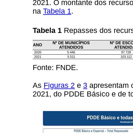
2021. O montante dos recurso
na
Tabela 1
.
Tabela 1
Repasses dos recu
Nº DE MUNICÍPIOS
Nº DE ESC
ANO
ATENDIDOS
ATENDID
2020
5.446
97.728
2021
5.511
103.112
Fonte: FNDE.
As
Figuras 2
e
3
apresentam o
2021, do PDDE Básico e de to