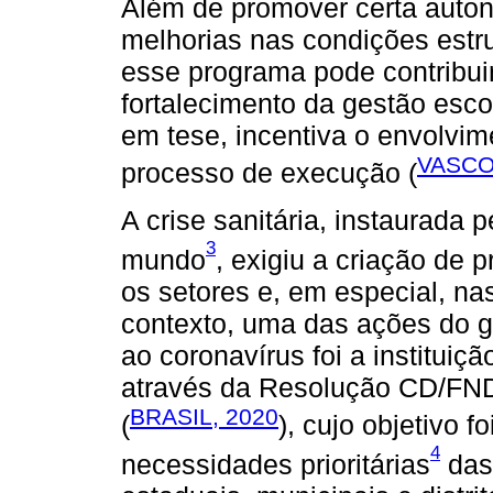
Além de promover certa autono
melhorias nas condições estr
esse programa pode contribuir
fortalecimento da gestão escol
em tese, incentiva o envolvi
VASCO
processo de execução (
A crise sanitária, instaurada
3
mundo
, exigiu a criação de
os setores e, em especial, n
contexto, uma das ações do g
ao coronavírus foi a institui
através da Resolução CD/FND
BRASIL, 2020
(
), cujo objetivo f
4
necessidades prioritárias
das