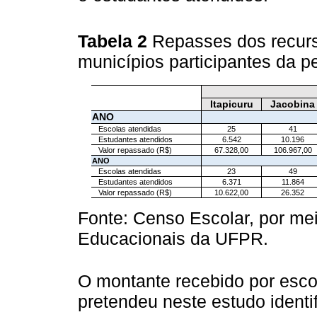
Tabela 2
Repasses dos recur
municípios participantes da 
Itapicuru
Jacobina
ANO
Escolas atendidas
25
41
Estudantes atendidos
6.542
10.196
Valor repassado (R$)
67.328,00
106.967,00
ANO
Escolas atendidas
23
49
Estudantes atendidos
6.371
11.864
Valor repassado (R$)
10.622,00
26.352
Fonte: Censo Escolar, por me
Educacionais da UFPR.
O montante recebido por escol
pretendeu neste estudo identif