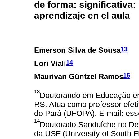
de forma: significativa
aprendizaje en el aula
13
Emerson Silva de Sousa
14
Lorí Viali
15
Maurivan Güntzel Ramos
13
Doutorando em Educação em
RS. Atua como professor efet
do Pará (UFOPA). E-mail: e
14
Doutorado Sanduíche no Dep
da USF (University of South Fl