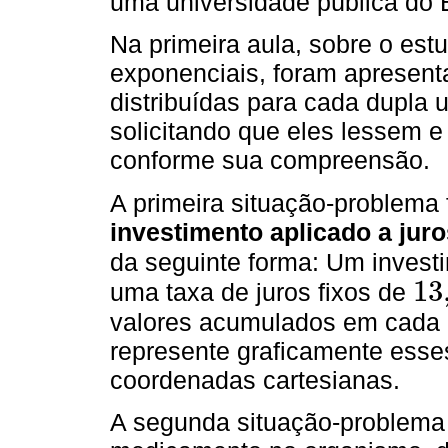
uma universidade pública do 
Na primeira aula, sobre o est
exponenciais, foram apresent
distribuídas para cada dupla 
solicitando que eles lessem e
conforme sua compreensão.
A primeira situação-problema 
investimento aplicado a jur
da seguinte forma: Um inves
13
uma taxa de juros fixos de
13,5
valores acumulados em cada 
represente graficamente ess
coordenadas cartesianas.
A segunda situação-problema