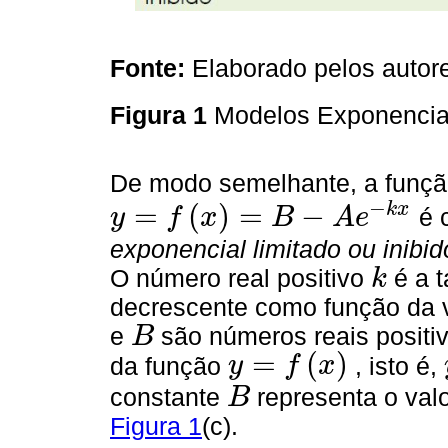
Fonte:
Elaborado pelos autor
Figura 1
Modelos Exponenci
De modo semelhante, a funç
−
=
(
)
=
−
k
x
é
y
f
x
B
A
e
y
=
f
x
=
B
−
A
e
−
k
x
exponencial limitado ou inibid
O número real positivo
é a 
k
k
decrescente como função da 
e
são números reais positi
B
B
=
(
)
da função
, isto é,
y
f
x
y
=
f
x
constante
representa o valo
B
B
Figura 1
(c).