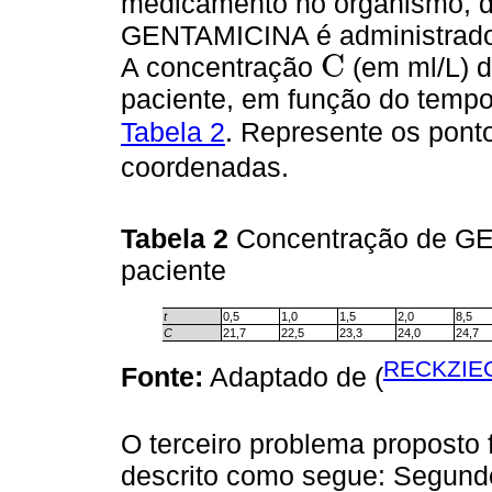
medicamento no organismo, de
GENTAMICINA é administrado 
C
A concentração
(em ml/L) 
C
paciente, em função do temp
Tabela 2
. Represente os pon
coordenadas.
Tabela 2
Concentração de G
paciente
t
0,5
1,0
1,5
2,0
8,5
C
21,7
22,5
23,3
24,0
24,7
RECKZIEG
Fonte:
Adaptado de (
O terceiro problema proposto f
descrito como segue: Segundo