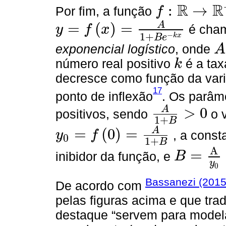
R
R
:
→
Por fim, a função
f
f
:
ℝ
→
ℝ
+
A
=
(
)
=
é cha
y
f
x
y
=
f
x
=
A
1
+
B
e
−
k
x
−
1
+
k
x
B
e
exponencial logístico
, onde
A
A
número real positivo
é a ta
k
k
decresce como função da vari
17
ponto de inflexão
. Os parâm
A
>
0
positivos, sendo
o 
A
1
+
B
>
0
1
+
B
A
=
(
0
)
=
, a cons
y
f
0
y
0
=
f
0
=
A
1
+
B
1
+
B
A
=
inibidor da função, e
B
B
=
A
y
0
−
1
y
0
Bassanezi (201
De acordo com
pelas figuras acima e que tr
destaque “servem para model