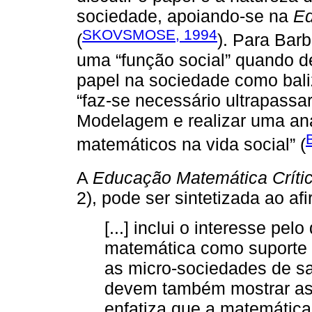
sociedade, apoiando-se na
Ed
SKOVSMOSE, 1994
(
). Para Bar
uma “função social” quando 
papel na sociedade como bal
“faz-se necessário ultrapassa
Modelagem e realizar uma aná
matemáticos na vida social” (
A
Educação Matemática Críti
2), pode ser sintetizada ao af
[...] inclui o interesse p
matemática como suporte 
as micro-sociedades de s
devem também mostrar asp
enfatiza que a matemátic