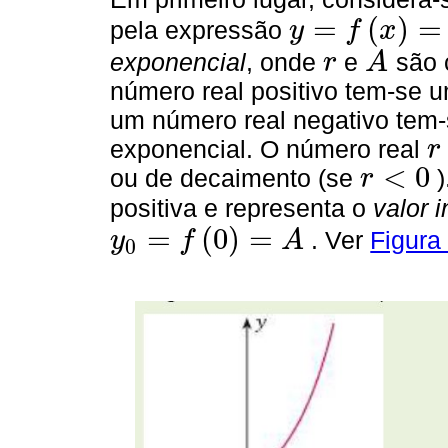
=
(
)
=
pela expressão
y
f
x
y
=
f
x
=
A
e
r
x
exponencial
, onde
e
são 
r
A
r
A
número real positivo tem-se 
um número real negativo tem
exponencial. O número real
r
r
<
0
ou de decaimento (se
r
r
<
0
positiva e representa o
valor i
=
(
0
)
=
. Ver
Figura
y
f
A
0
y
0
=
f
0
=
A