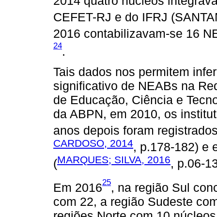
2014 quatro núcleos integrav
CEFET-RJ e do IFRJ (SANT
2016 contabilizavam-se 16 N
24
.
Tais dados nos permitem infe
significativo de NEABs na Red
de Educação, Ciência e Tecno
da ABPN, em 2010, os instit
anos depois foram registrad
CARDOSO, 2014
, p.178-182) e
MARQUES; SILVA, 2016
(
, p.06-13
25
Em 2016
, na região Sul co
com 22, a região Sudeste com
regiões Norte com 10 núcleos