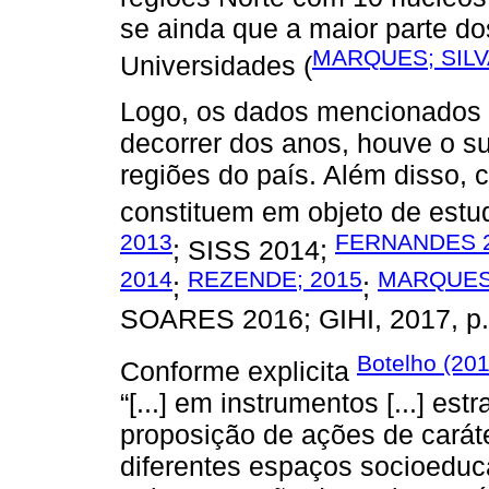
se ainda que a maior parte d
MARQUES; SILV
Universidades (
Logo, os dados mencionados 
decorrer dos anos, houve o 
regiões do país. Além disso, 
constituem em objeto de estu
2013
FERNANDES 
; SISS 2014;
2014
REZENDE; 2015
MARQUES;
;
;
SOARES 2016; GIHI, 2017, p.
Botelho (20
Conforme explicita
“[...] em instrumentos [...] es
proposição de ações de caráte
diferentes espaços socioeduca