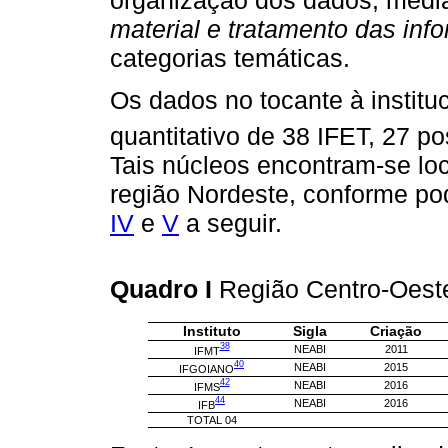
organização dos dados, medi
material e tratamento das inf
categorias temáticas.
Os dados no tocante à institu
quantitativo de 38 IFET, 27 
Tais núcleos encontram-se lo
região Nordeste, conforme po
IV
e
V
a seguir.
Quadro I
Região Centro-Oes
Instituto
Sigla
Criação
38
NEABI
2011
IFMT
40
NEABI
2015
IFGOIANO
42
NEABI
2016
IFMS
44
NEABI
2016
IFB
TOTAL 04