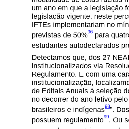
um ano em que a legislação f
legislação vigente, neste per
IFTEs implementariam no mín
96
previstas de 50%
para quatro
estudantes autodeclarados pr
Detectamos que, dos 27 NEAB
institucionalizados via Resolu
Regulamento. E com uma carac
institucionalização, localiza
de Editais Anuais à seleção d
no decorrer do ano letivo pel
98
brasileiros e indígenas
”. Do
99
possuem regulamento
. Ou 