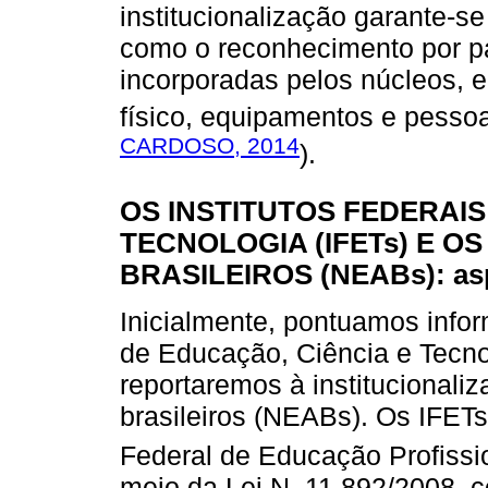
institucionalização garante-s
como o reconhecimento por pa
incorporadas pelos núcleos, e
físico, equipamentos e pess
CARDOSO, 2014
).
OS INSTITUTOS FEDERAIS
TECNOLOGIA (IFETs) E O
BRASILEIROS (NEABs): aspe
Inicialmente, pontuamos infor
de Educação, Ciência e Tecno
reportaremos à institucionali
brasileiros (NEABs). Os IFET
Federal de Educação Profissio
meio da Lei N. 11.892/2008, c