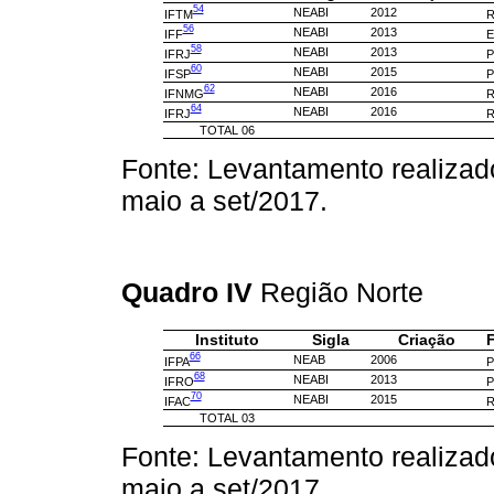
54
NEABI
2012
IFTM
R
56
NEABI
2013
IFF
E
58
NEABI
2013
IFRJ
P
60
NEABI
2015
IFSP
P
62
NEABI
2016
IFNMG
R
64
NEABI
2016
IFRJ
R
TOTAL 06
Fonte: Levantamento realizad
maio a set/2017.
Quadro IV
Região Norte
Instituto
Sigla
Criação
F
66
NEAB
2006
IFPA
P
68
NEABI
2013
IFRO
P
70
NEABI
2015
IFAC
R
TOTAL 03
Fonte: Levantamento realizad
maio a set/2017.