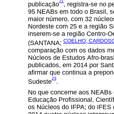
21
publicação
, registra-se no 
95 NEABs em todo o Brasil, s
maior número, com 32 núcleos
Nordeste com 25 e a região S
inserem-se a região Centro-O
COELHO; CARDOSO
(SANTANA;
comparação com os dados me
Núcleos de Estudos Afro-brasi
publicados, em 2014 por San
afirmar que continua a prepo
23
Sudeste
.
No que concerne aos NEABs e
Educação Profissional, Cientí
os Núcleos do IFPA; do IFES