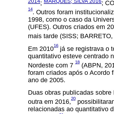
2014
MARQUES; SILVA 2016
;
; C
14
. Outros foram instituciona
1998, como o caso da Univers
(UFES). Outros criados em 200
mais tarde (SISS; BARRETO, 
16
Em 2010
já se registrava o t
quantitativo esteve centrado 
18
Nordeste com 7
(ABPN, 2010
foram criados após o Acordo
ano de 2005.
Duas obras publicadas sobre
20
outra em 2016,
possibilitara
relacionadas ao quantitativo 