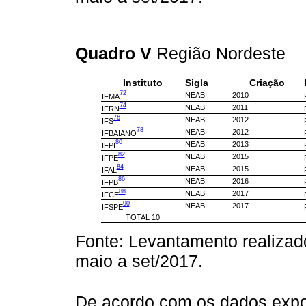
Quadro V
Região Nordeste
Instituto
Sigla
Criação
72
NEABI
2010
IFMA
74
NEABI
2011
IFRN
76
NEABI
2012
IFS
78
NEABI
2012
IFBAIANO
80
NEABI
2013
IFPI
82
NEABI
2015
IFPE
84
NEABI
2015
IFAL
86
NEABI
2016
IFPB
88
NEABI
2017
IFCE
90
NEABI
2017
IFSPE
TOTAL 10
Fonte: Levantamento realizad
maio a set/2017.
De acordo com os dados exposto