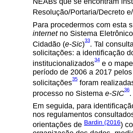
NEABs que se encontram insti
Resolução/Portaria/Decreto 
Para procedermos com esta s
internet
no Sistema Eletrônico
33
Cidadão (
e-Sic
)
. Tal consult
solicitações: a identificaçã
34
institucionalizados
e o mape
período de 2006 a 2017 pelos
35
solicitações
foram realizadas
36
processo no Sistema
e-SIC
.
Em seguida, para identificaç
nos regulamentos consultado
Bardin (2016
orientações de
) c