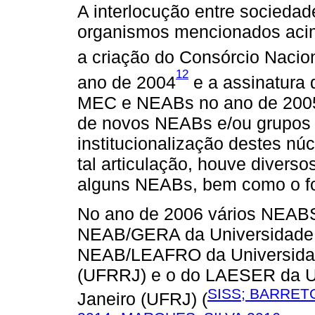
A interlocução entre sociedad
organismos mencionados acima
a criação do Consórcio Nac
12
ano de 2004
e a assinatura
MEC e NEABs no ano de 2005.
de novos NEABs e/ou grupos 
institucionalização destes núc
tal articulação, houve diverso
alguns NEABs, bem como o for
No ano de 2006 vários NEABS 
NEAB/GERA da Universidade 
NEAB/LEAFRO da Universidade
(UFRRJ) e o do LAESER da Un
SISS; BARRET
Janeiro (UFRJ) (