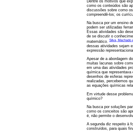
Dentre os motivos que exp
como os conteúdos são ap
discussões sobre como os
compreendê-los; os curríc
Na busca por um ensino de
podem ser utilizadas ferr
Essas atividades são dese
de se discutir o conhecime
Silva, Machado 
matemático.
dessas atividades sejam e
expressão representaciona
Apesar de a abordagem dos
muitas lacunas sobre como
em uma das atividades pr
química que representava d
desenhos de esferas repre
realizadas, percebemos qu
as equações químicas rel
Em virtude desse problema
químico?
Na busca por soluções para
como os conceitos são apr
é, não permite o desenvol
A segunda diz respeito à 
construídos, para quais fin