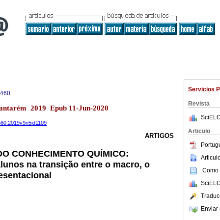
Servicios 
9460
Revista
5 Santarém 2019 Epub 11-Jun-2020
SciELO
9460.2019v9n5id1109
Articulo
ARTIGOS
Portug
 DO CONHECIMENTO QUÍMICO:
Articu
alunos na transição entre o macro, o
Como c
esentacional
SciELO
Traduc
Enviar 