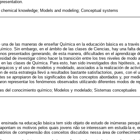
presentation.
f chemical knowledge; Models and modeling; Conceptual systems
 una de las maneras de enseñar Química en la educación básica es a través d
uímico. Sin embargo, en el ámbito de las clases de Ciencias, hay una falta 
enos presentados generando, de esta manera, dificultades en el aprendizaje de
sidad de investigar cómo hacer la transición entre los tres niveles de modo a
en las clases de Química. Para esto, han sido investigados dos hipótesis, a s
rquicos y el uso de modelos y modelado, asociados a la realización de activ
ión de esta estrategia llevó a resultados bastante satisfactorios, pues, con el
tes se apropiaron de los significados de los conceptos abordados y, por medi
aron representar los fenómenos observados utilizando diferentes modos de re
les del conocimiento químico; Modelos y modelado; Sistemas conceptuales
 ensinada na educação básica tem sido objeto de estudo de inúmeras pesq
 apontam os motivos pelos quais jovens não se interessam em estudá-la e, 
fatórios de compreensão dos conceitos discutidos nessa área de conheciment