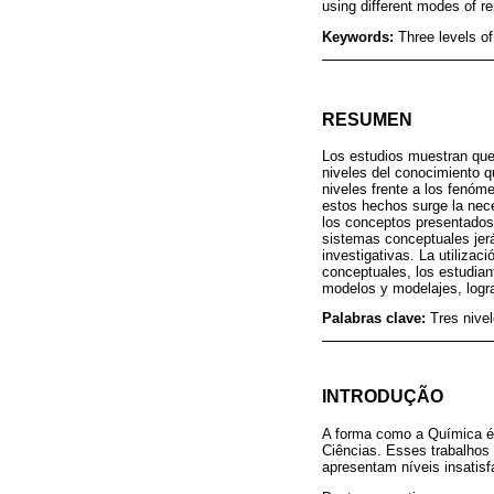
using different modes of re
Keywords:
Three levels o
RESUMEN
Los estudios muestran que
niveles del conocimiento q
niveles frente a los fenóm
estos hechos surge la nece
los conceptos presentados 
sistemas conceptuales jerá
investigativas. La utilizac
conceptuales, los estudian
modelos y modelajes, logr
Palabras clave:
Tres nive
INTRODUÇÃO
A forma como a Química é
Ciências. Esses trabalhos
apresentam níveis insatis