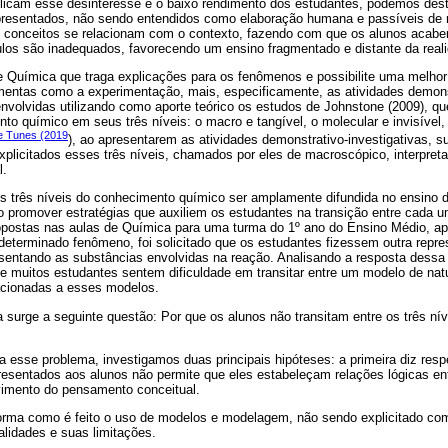
licam esse desinteresse e o baixo rendimento dos estudantes, podemos dest
resentados, não sendo entendidos como elaboração humana e passíveis de 
 conceitos se relacionam com o contexto, fazendo com que os alunos aca
ulos são inadequados, favorecendo um ensino fragmentado e distante da real
 Química que traga explicações para os fenômenos e possibilite uma melhor 
amentas como a experimentação, mais, especificamente, as atividades demonst
nvolvidas utilizando como aporte teórico os estudos de Johnstone (2009), q
nto químico em seus três níveis: o macro e tangível, o molecular e invisível,
e Tunes (2019
), ao apresentarem as atividades demonstrativo-investigativas,
xplicitados esses três níveis, chamados por eles de macroscópico, interpre
l.
 três níveis do conhecimento químico ser amplamente difundida no ensino 
 promover estratégias que auxiliem os estudantes na transição entre cada 
opostas nas aulas de Química para uma turma do 1º ano do Ensino Médio, a
eterminado fenômeno, foi solicitado que os estudantes fizessem outra repres
sentando as substâncias envolvidas na reação. Analisando a resposta dessa 
e muitos estudantes sentem dificuldade em transitar entre um modelo de nat
acionadas a esses modelos.
 surge a seguinte questão: Por que os alunos não transitam entre os três ní
 esse problema, investigamos duas principais hipóteses: a primeira diz resp
esentados aos alunos não permite que eles estabeleçam relações lógicas ent
vimento do pensamento conceitual.
forma como é feito o uso de modelos e modelagem, não sendo explicitado c
alidades e suas limitações.