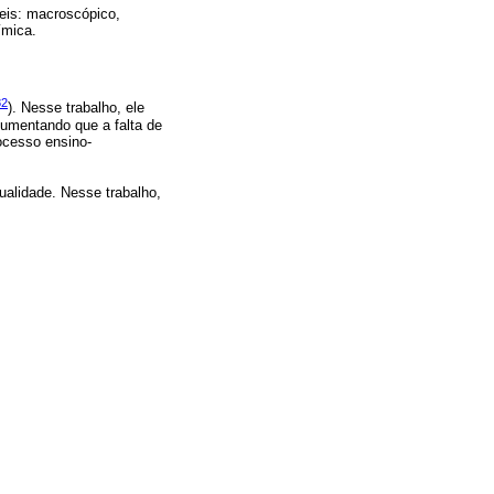
veis: macroscópico,
ímica.
82
). Nesse trabalho, ele
gumentando que a falta de
ocesso ensino-
ualidade. Nesse trabalho,