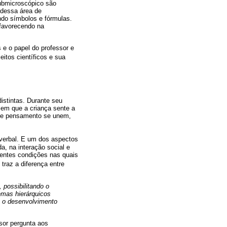
submicroscópico são
 dessa área de
ndo símbolos e fórmulas.
 favorecendo na
 e o papel do professor e
eitos científicos e sua
distintas. Durante seu
 em que a criança sente a
a e pensamento se unem,
 verbal. E um dos aspectos
a, na interação social e
rentes condições nas quais
) traz a diferença entre
 possibilitando o
emas hierárquicos
o o desenvolvimento
sor pergunta aos