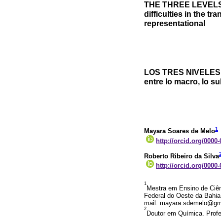
THE THREE LEVELS
difficulties in the 
representational
LOS TRES NIVELES D
entre lo macro, lo s
1
Mayara Soares de Melo
http://orcid.org/0000
Roberto Ribeiro da Silva
http://orcid.org/0000
1
Mestra em Ensino de Ciên
Federal do Oeste da Bahia
mail: mayara.sdemelo@gm
2
Doutor em Química. Profes