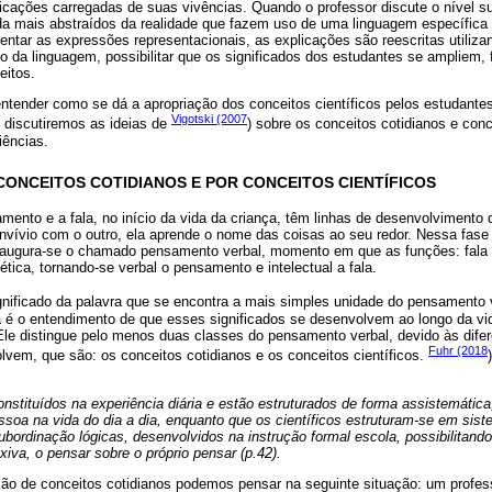
plicações carregadas de suas vivências. Quando o professor discute o nível 
nda mais abstraídos da realidade que fazem uso de uma linguagem específica
ntar as expressões representacionais, as explicações são reescritas utiliza
o da linguagem, possibilitar que os significados dos estudantes se ampliem,
eitos.
tender como se dá a apropriação dos conceitos científicos pelos estudantes
Vigotski (2007
 discutiremos as ideias de
) sobre os conceitos cotidianos e conc
iências.
ONCEITOS COTIDIANOS E POR CONCEITOS CIENTÍFICOS
amento e a fala, no início da vida da criança, têm linhas de desenvolvimento 
onvívio com o outro, ela aprende o nome das coisas ao seu redor. Nessa fase
inaugura-se o chamado pensamento verbal, momento em que as funções: fal
tica, tornando-se verbal o pensamento e intelectual a fala.
ignificado da palavra que se encontra a mais simples unidade do pensamento
 é o entendimento de que esses significados se desenvolvem ao longo da vid
 Ele distingue pelo menos duas classes do pensamento verbal, devido às dife
Fuhr (2018
lvem, que são: os conceitos cotidianos e os conceitos científicos.
nstituídos na experiência diária e estão estruturados de forma assistemática,
soa na vida do dia a dia, enquanto que os científicos estruturam-se em sist
bordinação lógicas, desenvolvidos na instrução formal escola, possibilitand
xiva, o pensar sobre o próprio pensar (p.42).
ação de conceitos cotidianos podemos pensar na seguinte situação: um profes