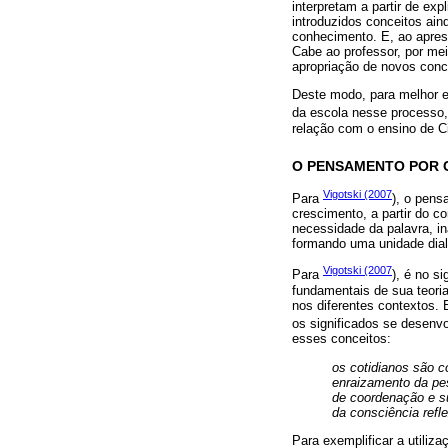
interpretam a partir de ex
introduzidos conceitos ai
conhecimento. E, ao aprese
Cabe ao professor, por mei
apropriação de novos conc
Deste modo, para melhor en
da escola nesse processo,
relação com o ensino de C
O PENSAMENTO POR C
Vigotski (2007
Para
), o pens
crescimento, a partir do c
necessidade da palavra, 
formando uma unidade dialé
Vigotski (2007
Para
), é no s
fundamentais de sua teoria
nos diferentes contextos.
os significados se desenvo
esses conceitos:
os cotidianos são co
enraizamento da pes
de coordenação e su
da consciência refle
Para exemplificar a utiliz