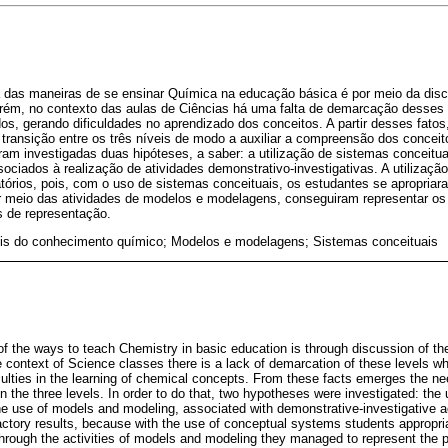
as maneiras de se ensinar Química na educação básica é por meio da discu
ém, no contexto das aulas de Ciências há uma falta de demarcação desses 
s, gerando dificuldades no aprendizado dos conceitos. A partir desses fatos
 transição entre os três níveis de modo a auxiliar a compreensão dos concei
ram investigadas duas hipóteses, a saber: a utilização de sistemas conceitua
iados à realização de atividades demonstrativo-investigativas. A utilização
atórios, pois, com o uso de sistemas conceituais, os estudantes se apropriar
r meio das atividades de modelos e modelagens, conseguiram representar 
s de representação.
eis do conhecimento químico; Modelos e modelagens; Sistemas conceituais
of the ways to teach Chemistry in basic education is through discussion of th
 context of Science classes there is a lack of demarcation of these levels
iculties in the learning of chemical concepts. From these facts emerges the ne
 the three levels. In order to do that, two hypotheses were investigated: the 
 use of models and modeling, associated with demonstrative-investigative act
sfactory results, because with the use of conceptual systems students appropr
hrough the activities of models and modeling they managed to represent the