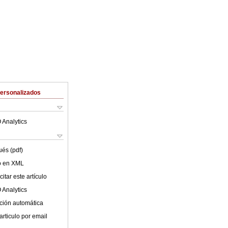
Personalizados
 Analytics
ués (pdf)
lo en XML
itar este artículo
 Analytics
ción automática
articulo por email