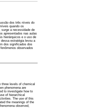
ssão dos três níveis do
níveis quando os
, surge a necessidade de
tos apresentados nas aulas
is hierárquicos e o uso de
 dessa estratégia levou a
am dos significados dos
os fenômenos observados
e three levels of chemical
 when phenomena are
ed to investigate how to
use of hierarchical
ivities. The use of this
iated the meanings of the
 phenomena observed,