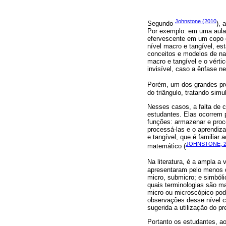
Johnstone (2010
Segundo
), 
Por exemplo: em uma aula
efervescente em um copo 
nível macro e tangível, es
conceitos e modelos de nat
macro e tangível e o vérti
invisível, caso a ênfase n
Porém, um dos grandes pr
do triângulo, tratando sim
Nesses casos, a falta de 
estudantes. Elas ocorrem 
funções: armazenar e proc
processá-las e o aprendiz
e tangível, que é familiar
JOHNSTONE, 2
matemático (
Na literatura, é a ampla 
apresentaram pelo menos d
micro, submicro; e simból
quais terminologias são m
micro ou microscópico pod
observações desse nível c
sugerida a utilização do pr
Portanto os estudantes, a