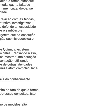
acar: a forma estanque
mudanças; a falta de
bem memorizando-os, sem
idade.
relação com as teorias,
rativo-investigativas.
ue defende a necessidade
 e o simbólico e
 sugerem que na condução
tação submicroscópica e
de Química, existem
um deles. Pensando nisso,
pós mostrar uma equação
entação, utilizando
e de outras atividades
ureza atômico-molecular e
veis do conhecimento
eito ao fato de que a forma
re esses conceitos, isto
omo os modelos são