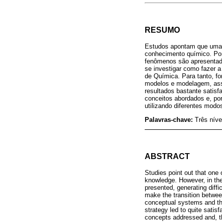
RESUMO
Estudos apontam que uma d
conhecimento químico. Por
fenômenos são apresentado
se investigar como fazer a
de Química. Para tanto, fo
modelos e modelagem, assoc
resultados bastante satisf
conceitos abordados e, po
utilizando diferentes modo
Palavras-chave:
Três nív
ABSTRACT
Studies point out that one 
knowledge. However, in the
presented, generating diff
make the transition between
conceptual systems and the
strategy led to quite sati
concepts addressed and, t