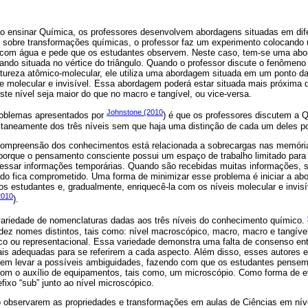
ao ensinar Química, os professores desenvolvem abordagens situadas em difer
 sobre transformações químicas, o professor faz um experimento colocando
com água e pede que os estudantes observem. Neste caso, tem-se uma abo
tando situada no vértice do triângulo. Quando o professor discute o fenômeno
ureza atômico-molecular, ele utiliza uma abordagem situada em um ponto da 
ce molecular e invisível. Essa abordagem poderá estar situada mais próxima d
este nível seja maior do que no macro e tangível, ou vice-versa.
Johnstone (2010
oblemas apresentados por
) é que os professores discutem a Qu
ultaneamente dos três níveis sem que haja uma distinção de cada um deles po
compreensão dos conhecimentos está relacionada a sobrecargas nas memória
porque o pensamento consciente possui um espaço de trabalho limitado par
essar informações temporárias. Quando são recebidas muitas informações, 
ado fica comprometido. Uma forma de minimizar esse problema é iniciar a ab
 aos estudantes e, gradualmente, enriquecê-la com os níveis molecular e invisí
010
).
a variedade de nomenclaturas dadas aos três níveis do conhecimento químico.
ez nomes distintos, tais como: nível macroscópico, macro, macro e tangível
ico ou representacional. Essa variedade demonstra uma falta de consenso en
ais adequadas para se referirem a cada aspecto. Além disso, esses autores
em levar a possíveis ambiguidades, fazendo com que os estudantes pensem 
om o auxílio de equipamentos, tais como, um microscópio. Como forma de ev
efixo “sub” junto ao nível microscópico.
o observarem as propriedades e transformações em aulas de Ciências em nív