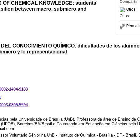
Compartir
 OF CHEMICAL KNOWLEDGE: students'
transition between macro, submicro and
Otros
Otros
Permali
EL CONOCIMIENTO QUÍMICO: dificultades de los alumnos 
ubmicro y lo representacional
-0002-1494-9183
2
-0003-0805-5594
cias pela Universidade de Brasília (UnB). Professora da área de Ensino de 
 (UFOB), Barreiras/BA/Brasil e Doutoranda em Educação em Ciências pela Un
ail.com
sor Voluntário Sênior na UnB - Instituto de Química - Brasília - DF - Brasil.