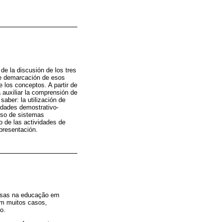
e la discusión de los tres
de demarcación de esos
 los conceptos. A partir de
 auxiliar la comprensión de
aber: la utilización de
idades demostrativo-
 uso de sistemas
o de las actividades de
presentación.
uisas na educação em
em muitos casos,
o.