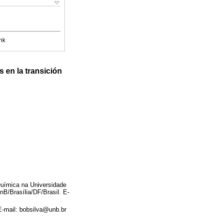
nk
en la transición
Química na Universidade
B/Brasília/DF/Brasil. E-
 E-mail: bobsilva@unb.br