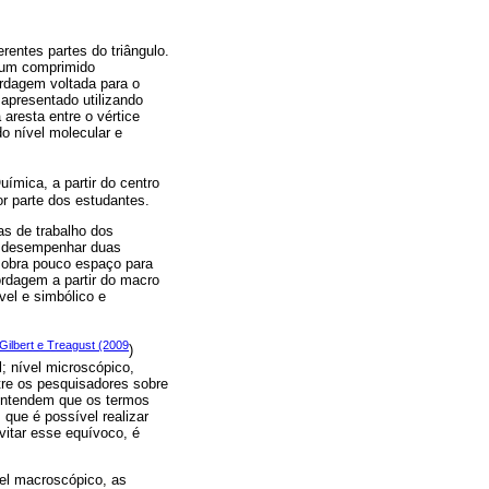
entes partes do triângulo.
 um comprimido
rdagem voltada para o
 apresentado utilizando
aresta entre o vértice
o nível molecular e
ímica, a partir do centro
r parte dos estudantes.
s de trabalho dos
a desempenhar duas
sobra pouco espaço para
ordagem a partir do macro
vel e simbólico e
Gilbert e Treagust (2009
)
; nível microscópico,
tre os pesquisadores sobre
 entendem que os termos
que é possível realizar
itar esse equívoco, é
el macroscópico, as