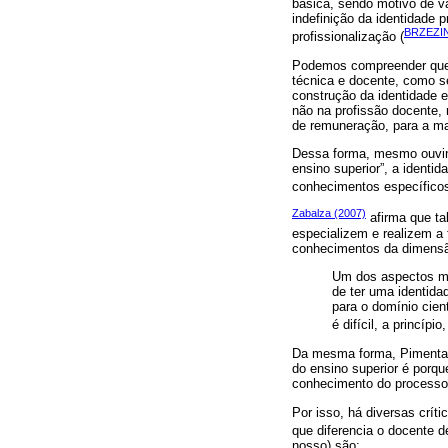
básica, sendo motivo de v
indefinição da identidade p
BRZEZIN
profissionalização (
Podemos compreender que a
técnica e docente, como s
construção da identidade e
não na profissão docente, 
de remuneração, para a mai
Dessa forma, mesmo ouvind
ensino superior”, a identi
conhecimentos específicos
Zabalza (2007)
afirma que ta
especializem e realizem a
conhecimentos da dimensã
Um dos aspectos ma
de ter uma identidad
para o domínio cien
é difícil, a princípi
Da mesma forma, Pimenta e
do ensino superior é porqu
conhecimento do processo e
Por isso, há diversas crít
que diferencia o docente d
nosso) são: