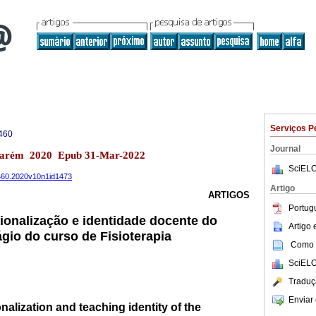
Serviços P
460
Journal
ntarém 2020 Epub 31-Mar-2022
SciELO
9460.2020v10n1id1473
Artigo
ARTIGOS
Portug
ionalização e identidade docente do
Artigo
ágio do curso de Fisioterapia
Como c
SciELO
Traduç
Enviar 
nalization and teaching identity of the