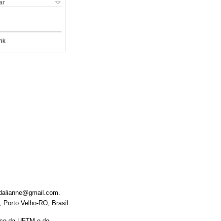
ar
nk
7dalianne@gmail.com.
Porto Velho-RO, Brasil.
ico da UFTM e do