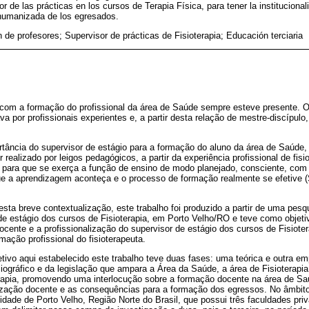
or de las prácticas en los cursos de Terapia Física, para tener la institucion
 humanizada de los egresados.
 de profesores; Supervisor de prácticas de Fisioterapia; Educación terciaria
 com a formação do profissional da área de Saúde sempre esteve presente. O
a por profissionais experientes e, a partir desta relação de mestre-discípulo,
rtância do supervisor de estágio para a formação do aluno da área de Saúde,
realizado por leigos pedagógicos, a partir da experiência profissional de fis
 para que se exerça a função de ensino de modo planejado, consciente, com
que a aprendizagem aconteça e o processo de formação realmente se efetiv
ta breve contextualização, este trabalho foi produzido a partir de uma pes
e estágio dos cursos de Fisioterapia, em Porto Velho/RO e teve como objeti
ocente e a profissionalização do supervisor de estágio dos cursos de Fisiot
mação profissional do fisioterapeuta.
tivo aqui estabelecido este trabalho teve duas fases: uma teórica e outra emp
iográfico e da legislação que ampara a Área da Saúde, a área de Fisioterapia
rapia, promovendo uma interlocução sobre a formação docente na área de Sa
alização docente e as consequências para a formação dos egressos. No âmbit
dade de Porto Velho, Região Norte do Brasil, que possui três faculdades priv