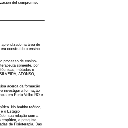
alización del compromiso
 aprendizado na área de
 era construído o ensino
 o processo de ensino-
ioterapeuta somente, por
 técnicas, métodos e
e (SILVEIRA, AFONSO,
quisa acerca da formação
vo investigar a formação
erapia em Porto Velho-RO e
írica. No âmbito teórico,
 e o Estágio
úde, sua relação com a
o empírico, a pesquisa
adas de Fisioterapia. Das