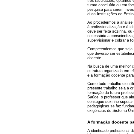
três faculdades, optamos e
turma concluída ou em for
pesquisa para serem invest
duas Instituições de Ensin
Ao procedermos à análise 
à profissionalização e à id
deve ser feita sozinha, o
necessária a conscientizaç
supervisionar e cobrar a f
Compreendemos que seja a 
que deverão ser estabeleci
docente.
Na busca de uma melhor co
estrutura organizada em tr
e a formação docente para 
Como todo trabalho científ
presente trabalho seja a c
formação do futuro profis
Saúde, o professor que ai
consegue sozinho superar a
pedagógicas se faz fundame
exigências do Sistema Úni
A formação docente pa
A identidade profissional 