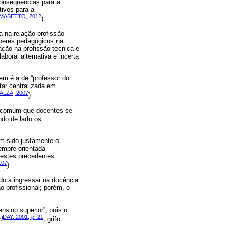
consequências para a
tivos para a
MASETTO, 2012
).
 na relação profissão
aberes pedagógicos na
ação na profissão técnica e
boral alternativa e incerta
em é a de “professor do
tar centralizada em
ALZA, 2007
).
er comum que docentes se
ndo de lado os
m sido justamente o
sempre orientada
m estes precedentes
107
).
o a ingressar na docência
 profissional; porém, o
.
nsino superior”, pois o
DAY, 2001, p. 21
d
, grifo