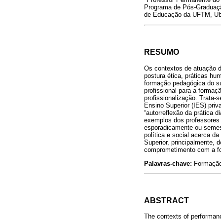
Programa de Pós-Graduaçã
de Educação da UFTM, Ube
RESUMO
Os contextos de atuação d
postura ética, práticas hu
formação pedagógica do su
profissional para a formaç
profissionalização. Trata-
Ensino Superior (IES) pri
“autorreflexão da prática 
exemplos dos professores 
esporadicamente ou semest
política e social acerca 
Superior, principalmente, d
comprometimento com a fo
Palavras-chave:
Formação 
ABSTRACT
The contexts of performance