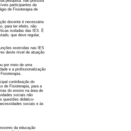
o da pesquisa, não possuía
veis participantes da
gio de Fisioterapia de
ação docente é necessária
, para ter efeito, não
ticas isoladas das IES. É
tado, que deve regular,
funções exercidas nas IES
res deste nível de atuação
ou por meio de uma
dade e a profissionalização
Fisioterapia.
ipal contribuição do
o de Fisioterapia, para a
gmas do ensino na área de
sidades sociais não
s questões didático-
 necessidades sociais e às
ofessores da educação