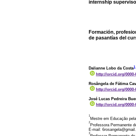
internship superviso
Formación, profesion
de pasantías del cur
1
Dalianne Lobo da Costa
http://orcid.org/0000
Rosângela de Fátima Cav
http://orcid.org/0000
José Lucas Pedreira Bu
http://orcid.org/0000
1
Mestre em Educação pela 
2
Professora Permanente d
E-mail: 6rosangela@gmail
3
Professor Permanente do