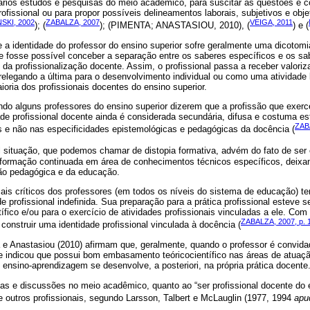
ários estudos e pesquisas do meio acadêmico, para suscitar as questões e 
rofissional ou para propor possíveis delineamentos laborais, subjetivos e obje
SKI, 2002
ZABALZA, 2007
VEIGA, 2011
); (
); (PIMENTA; ANASTASIOU, 2010), (
) e (
 identidade do professor do ensino superior sofre geralmente uma dicotomia
e fosse possível conceber a separação entre os saberes específicos e os s
 da profissionalização docente. Assim, o profissional passa a receber valoriz
relegando a última para o desenvolvimento individual ou como uma atividade la
oria dos profissionais docentes do ensino superior.
o alguns professores do ensino superior dizerem que a profissão que exerc
dade profissional docente ainda é considerada secundária, difusa e costuma es
ZAB
 e não nas especificidades epistemológicas e pedagógicas da docência (
l situação, que podemos chamar de distopia formativa, advém do fato de s
 formação continuada em área de conhecimentos técnicos específicos, deixa
o pedagógica e da educação.
is críticos dos professores (em todos os níveis do sistema de educação) te
e profissional indefinida. Sua preparação para a prática profissional esteve 
tífico e/ou para o exercício de atividades profissionais vinculadas a ele. Co
ZABALZA, 2007, p. 
o, construir uma identidade profissional vinculada à docência (
 Anastasiou (2010) afirmam que, geralmente, quando o professor é convidad
e indicou que possui bom embasamento teóricocientífico nas áreas de atuação
nsino-aprendizagem se desenvolve, a posteriori, na própria prática docente
icas e discussões no meio acadêmico, quanto ao “ser profissional docente do e
e outros profissionais, segundo Larsson, Talbert e McLauglin (1977, 1994
apu