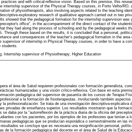
practices and with critical-reflexive vision. Based on this premise, this rese
he internship supervisor of the Physical Therapy courses, in Porto Velho/RO, a
rmation of physiotherapists, also involving aspects related to the teaching iden
a descriptive-exploratory research of qualitative approach carried out in two pr
ults showed that the pedagogical formation for the internship supervision was g
e preceptor's office", in the accompaniment of the direct contact of the students
hat they had along the process of schooling and by the pedagogical weeks tha
. Through these based on the results, it is concluded that a personal, politic
ortance and consequences of the teacher’s pedagogical formation in the area 
e supervisor of internship in Physical Therapy courses, in order to have a com
 students.
ng; Internship supervisor of Physiotherapy; Higher Education
pera el área de Salud requieren profesionales con formación generalista, con
 prácticas humanizadas y una visión crítico-reflexiva. Con base en esta premi
formación pedagógica del supervisor de pasantía de los cursos de Terapia Fís
 profesional a la formación de fisioterapeutas, involucrando también aspectos
 la profesionalización. Se trata de una investigación descriptiva-explicativa d
ones privadas de enseñanza superior. Los resultados mostraron que la formaci
 se daba por la "autorreflexión de la práctica diaria de la oficina del precepto
udiantes con los pacientes, por los ejemplos de los profesores que tenían a l
semanas pedagógicas que se producían esporádica o semestralmente en las i
 resultados se concluye que es necesaria una resignificación personal, polític
s de la formación pedagógica del docente en el área de Salud de la Educaci