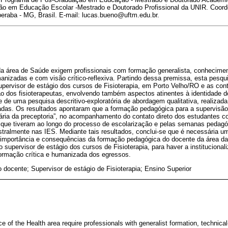
o em Educação Escolar -Mestrado e Doutorado Profissional da UNIR. Coor
raba - MG, Brasil. E-mail: lucas.bueno@uftm.edu.br.
a área de Saúde exigem profissionais com formação generalista, conheciment
manizadas e com visão crítico-reflexiva. Partindo dessa premissa, esta pesqui
pervisor de estágio dos cursos de Fisioterapia, em Porto Velho/RO e as con
ão dos fisioterapeutas, envolvendo também aspectos atinentes à identidade d
se de uma pesquisa descritivo-exploratória de abordagem qualitativa, realizad
vadas. Os resultados apontaram que a formação pedagógica para a supervisão
diária da preceptoria”, no acompanhamento do contato direto dos estudantes c
que tiveram ao longo do processo de escolarização e pelas semanas pedagó
ralmente nas IES. Mediante tais resultados, conclui-se que é necessária um
da importância e consequências da formação pedagógica do docente da área d
o supervisor de estágio dos cursos de Fisioterapia, para haver a institucional
rmação crítica e humanizada dos egressos.
docente; Supervisor de estágio de Fisioterapia; Ensino Superior
 of the Health area require professionals with generalist formation, technical