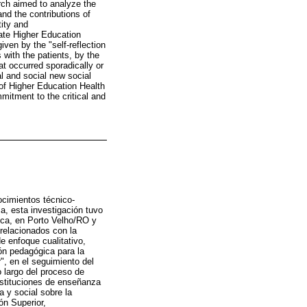
arch aimed to analyze the
nd the contributions of
tity and
ivate Higher Education
iven by the "self-reflection
 with the patients, by the
t occurred sporadically or
al and social new social
of Higher Education Health
mitment to the critical and
ocimientos técnico-
sa, esta investigación tuvo
ica, en Porto Velho/RO y
 relacionados con la
e enfoque cualitativo,
ón pedagógica para la
r", en el seguimiento del
o largo del proceso de
nstituciones de enseñanza
a y social sobre la
ón Superior,