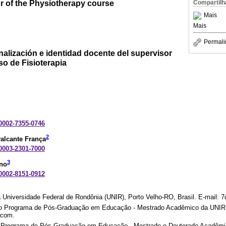
r of the Physiotherapy course
Compartilh
Mais
Mais
Permali
alización e identidad docente del supervisor
so de Fisioterapia
-0002-7355-0746
2
alcante França
-0003-2301-7000
3
eno
-0002-8151-0912
Universidade Federal de Rondônia (UNIR), Porto Velho-RO, Brasil. E-mail: 
o Programa de Pós-Graduação em Educação - Mestrado Acadêmico da UNIR, 
.com.
 Programa de Pós-Graduação em Educação - Mestrado e Doutorado Acadêm