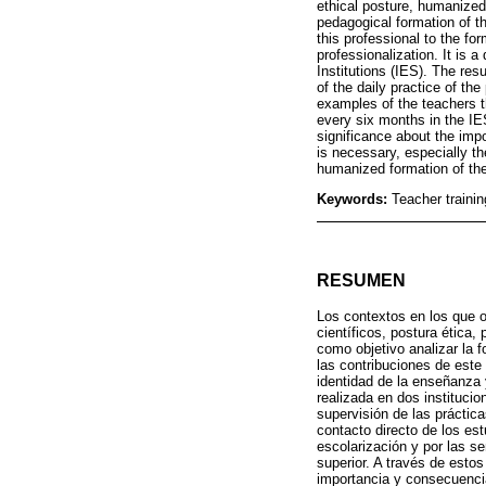
ethical posture, humanized 
pedagogical formation of t
this professional to the fo
professionalization. It is 
Institutions (IES). The res
of the daily practice of th
examples of the teachers t
every six months in the IES
significance about the imp
is necessary, especially th
humanized formation of the
Keywords:
Teacher traini
RESUMEN
Los contextos en los que o
científicos, postura ética,
como objetivo analizar la 
las contribuciones de este
identidad de la enseñanza y
realizada en dos instituci
supervisión de las prácticas
contacto directo de los est
escolarización y por las 
superior. A través de estos
importancia y consecuencia