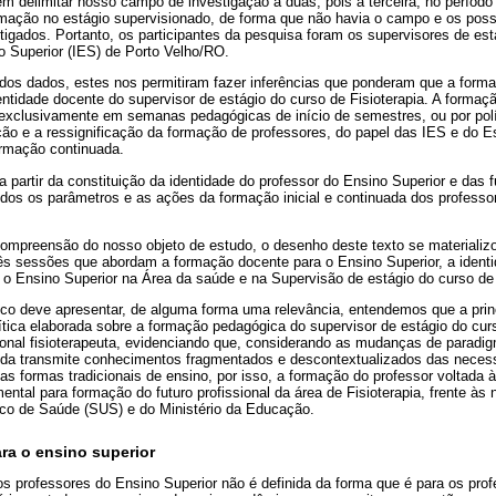
m delimitar nosso campo de investigação a duas, pois a terceira, no períod
mação no estágio supervisionado, de forma que não havia o campo e os possí
igados. Portanto, os participantes da pesquisa foram os supervisores de está
o Superior (IES) de Porto Velho/RO.
dos dados, estes nos permitiram fazer inferências que ponderam que a form
entidade docente do supervisor de estágio do curso de Fisioterapia. A formação
u exclusivamente em semanas pedagógicas de início de semestres, ou por polí
ão e a ressignificação da formação de professores, do papel das IES e do Es
ormação continuada.
partir da constituição da identidade do professor do Ensino Superior e das 
dos os parâmetros e as ações da formação inicial e continuada dos professo
mpreensão do nosso objeto de estudo, o desenho deste texto se materializ
ês sessões que abordam a formação docente para o Ensino Superior, a identi
o Ensino Superior na Área da saúde e na Supervisão de estágio do curso de 
ico deve apresentar, de alguma forma uma relevância, entendemos que a princ
rítica elaborada sobre a formação pedagógica do supervisor de estágio do curs
sional fisioterapeuta, evidenciando que, considerando as mudanças de paradi
nda transmite conhecimentos fragmentados e descontextualizados das neces
s formas tradicionais de ensino, por isso, a formação do professor voltada à
ntal para formação do futuro profissional da área de Fisioterapia, frente às
co de Saúde (SUS) e do Ministério da Educação.
ra o ensino superior
dos professores do Ensino Superior não é definida da forma que é para os pr