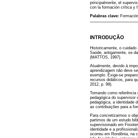
principalmente, el supervis
con la formación crítica y
Palabras clave:
Formación
INTRODUÇÃO
Historicamente, o cuidado
Saúde, antigamente, se dav
(MATTOS, 1997).
Atualmente, devido à impo
aprendizagem não deve ser 
exemplo. Exige-se preparo
recursos didáticos, para 
2012, p. 99).
Tomando como referência es
pedagógica do supervisor d
pedagógica, a identidade d
as contribuições para a for
Para concretizarmos o obje
partimos de um estudo bibl
supervisionado em Fisiote
identidade e a profission
ocorreu em Rondônia, na ci