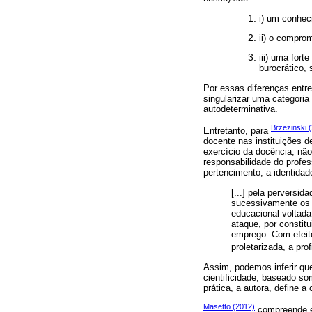
i) um conhec
ii) o compro
iii) uma fort
burocrático, 
Por essas diferenças entre
singularizar uma categoria 
autodeterminativa.
Brzezinski 
Entretanto, para
docente nas instituições d
exercício da docência, não
responsabilidade do profes
pertencimento, a identidad
[...] pela perversi
sucessivamente os d
educacional voltada
ataque, por constit
emprego. Com efeito
proletarizada, a pro
Assim, podemos inferir qu
cientificidade, baseado so
prática, a autora, define 
Masetto (2012)
compreende e 