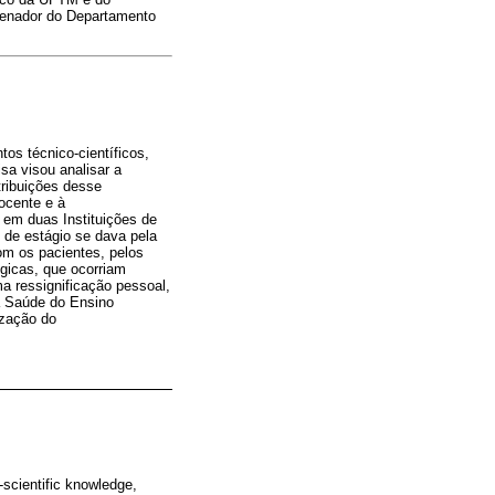
denador do Departamento
os técnico-científicos,
sa visou analisar a
tribuições desse
ocente e à
a em duas Instituições de
 de estágio se dava pela
om os pacientes, pelos
gicas, que ocorriam
a ressignificação pessoal,
a Saúde do Ensino
ização do
-scientific knowledge,