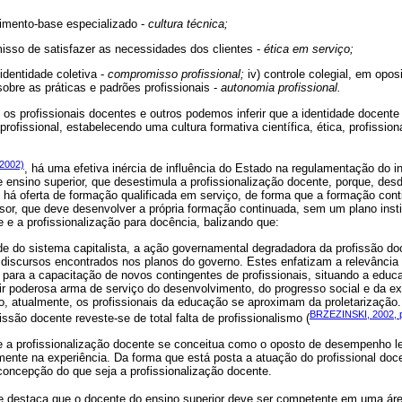
imento-base especializado -
cultura técnica;
misso de satisfazer as necessidades dos clientes -
ética em serviço;
e identidade coletiva -
compromisso profissional;
iv) controle colegial, em opos
sobre as práticas e padrões profissionais -
autonomia profissional.
 os profissionais docentes e outros podemos inferir que a identidade docente
profissional, estabelecendo uma cultura formativa científica, ética, profission
(2002)
, há uma efetiva inércia de influência do Estado na regulamentação do i
e ensino superior, que desestimula a profissionalização docente, porque, des
 há oferta de formação qualificada em serviço, de forma que a formação cont
sor, que deve desenvolver a própria formação continuada, sem um plano insti
e e a profissionalização para docência, balizando que:
dade do sistema capitalista, a ação governamental degradadora da profissão d
iscursos encontrados nos planos do governo. Estes enfatizam a relevância d
 para a capacitação de novos contingentes de profissionais, situando a educ
uir poderosa arma de serviço do desenvolvimento, do progresso social e da e
, atualmente, os profissionais da educação se aproximam da proletarização
BRZEZINSKI, 2002, p
fissão docente reveste-se de total falta de profissionalismo (
e a profissionalização docente se conceitua como o oposto de desempenho l
mente na experiência. Da forma que está posta a atuação do profissional doc
a concepção do que seja a profissionalização docente.
destaca que o docente do ensino superior deve ser competente em uma áre