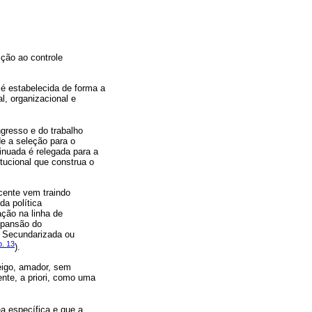
ição ao controle
 é estabelecida de forma a
al, organizacional e
ngresso e do trabalho
de a seleção para o
inuada é relegada para a
tucional que construa o
ocente vem traindo
a política
ação na linha de
xpansão do
. Secundarizada ou
. 13
).
eigo, amador, sem
ente, a priori, como uma
a específica e que a