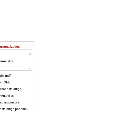
ersonalizados
 Analytics
uês (pdf)
 em XML
itar este artigo
 Analytics
ão automática
este artigo por email