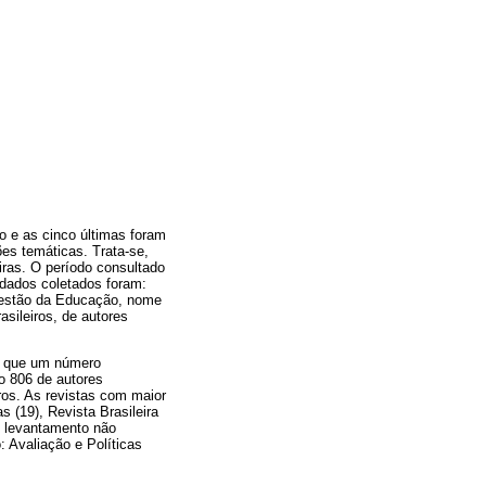
o e as cinco últimas foram
es temáticas. Trata-se,
iras. O período consultado
 dados coletados foram:
e Gestão da Educação, nome
asileiros, de autores
e que um número
do 806 de autores
iros. As revistas com maior
 (19), Revista Brasileira
o levantamento não
 Avaliação e Políticas