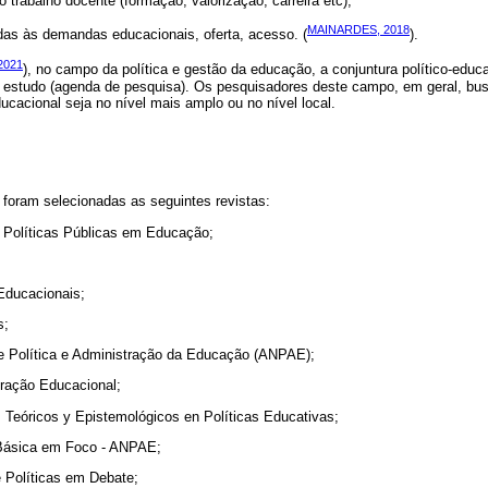
o trabalho docente (formação, valorização, carreira etc);
MAINARDES, 2018
das às demandas educacionais, oferta, acesso. (
).
2021
), no campo da política e gestão da educação, a conjuntura político-educ
e estudo (agenda de pesquisa). Os pesquisadores deste campo, em geral, 
cacional seja no nível mais amplo ou no nível local.
 foram selecionadas as seguintes revistas:
e Políticas Públicas em Educação;
 Educacionais;
s;
de Política e Administração da Educação (ANPAE);
tração Educacional;
 Teóricos y Epistemológicos en Políticas Educativas;
Básica em Foco - ANPAE;
 Políticas em Debate;