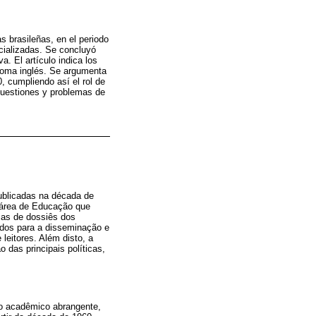
s brasileñas, en el periodo
cializadas. Se concluyó
. El artículo indica los
ioma inglés. Se argumenta
, cumpliendo así el rol de
 cuestiones y problemas de
publicadas na década de
 área de Educação que
mas de dossiês dos
ados para a disseminação e
leitores. Além disto, a
 das principais políticas,
po acadêmico abrangente,