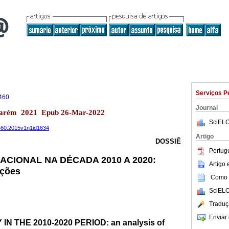
Serviços P
460
Journal
ntarém 2021 Epub 26-Mar-2022
SciELO
9460.2015v1n1id1634
Artigo
DOSSIÊ
Portug
ACIONAL NA DÉCADA 2010 A 2020:
Artigo
ações
Como c
SciELO
Traduç
Enviar 
N THE 2010-2020 PERIOD: an analysis of