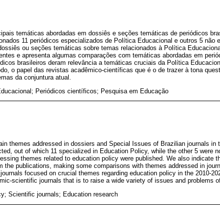
ncipais temáticas abordadas em dossiês e seções temáticas de periódicos bras
nados 11 periódicos especializados de Política Educacional e outros 5 não 
ossiês ou seções temáticas sobre temas relacionados à Política Educacional
entes e apresenta algumas comparações com temáticas abordadas em periódi
icos brasileiros deram relevância a temáticas cruciais da Política Educacio
, o papel das revistas acadêmico-científicas que é o de trazer à tona ques
emas da conjuntura atual.
Educacional; Periódicos científicos; Pesquisa em Educação
in themes addressed in dossiers and Special Issues of Brazilian journals in 
ted, out of which 11 specialized in Education Policy, while the other 5 were n
essing themes related to education policy were published. We also indicate
m the publications, making some comparisons with themes addressed in journa
n journals focused on crucial themes regarding education policy in the 2010-20
mic-scientific journals that is to raise a wide variety of issues and problems of
y; Scientific journals; Education research