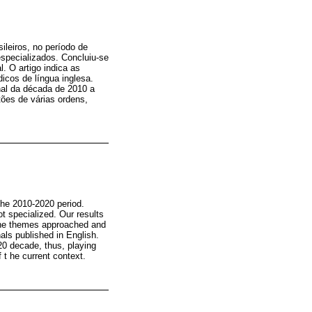
ileiros, no período de
especializados. Concluiu-se
. O artigo indica as
cos de língua inglesa.
nal da década de 2010 a
tões de várias ordens,
the 2010-2020 period.
ot specialized. Our results
 the themes approached and
ls published in English.
20 decade, thus, playing
 t he current context.