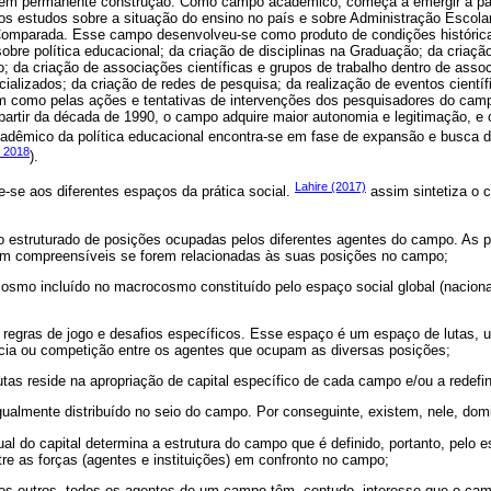
e em permanente construção. Como campo acadêmico, começa a emergir a par
s estudos sobre a situação do ensino no país e sobre Administração Escolar
omparada. Esse campo desenvolveu-se como produto de condições históricas
bre política educacional; da criação de disciplinas na Graduação; da criação
 da criação de associações científicas e grupos de trabalho dentro de assoc
ecializados; da criação de redes de pesquisa; da realização de eventos cientí
em como pelas ações e tentativas de intervenções dos pesquisadores do camp
 partir da década de 1990, o campo adquire maior autonomia e legitimação, e o
cadêmico da política educacional encontra-se em fase de expansão e busca d
 2018
).
Lahire (2017)
-se aos diferentes espaços da prática social.
assim sintetiza o 
estruturado de posições ocupadas pelos diferentes agentes do campo. As pr
am compreensíveis se forem relacionadas às suas posições no campo;
smo incluído no macrocosmo constituído pelo espaço social global (naciona
regras de jogo e desafios específicos. Esse espaço é um espaço de lutas,
cia ou competição entre os agentes que ocupam as diversas posições;
utas reside na apropriação de capital específico de cada campo e/ou a redefin
gualmente distribuído no seio do campo. Por conseguinte, existem, nele, do
gual do capital determina a estrutura do campo que é definido, portanto, pelo
ntre as forças (agentes e instituições) em confronto no campo;
 os outros, todos os agentes de um campo têm, contudo, interesse que o cam