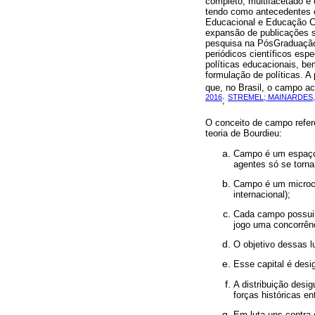
completo, multifacetado 
tendo como antecedentes o
Educacional e Educação C
expansão de publicações so
pesquisa na PósGraduação;
periódicos científicos esp
políticas educacionais, b
formulação de políticas. A
que, no Brasil, o campo a
2016
STREMEL; MAINARDES,
;
O conceito de campo refere
teoria de Bourdieu:
Campo é um espaço 
agentes só se torn
Campo é um microco
internacional);
Cada campo possui 
jogo uma concorrên
O objetivo dessas l
Esse capital é desi
A distribuição desi
forças históricas e
Em luta uns contra