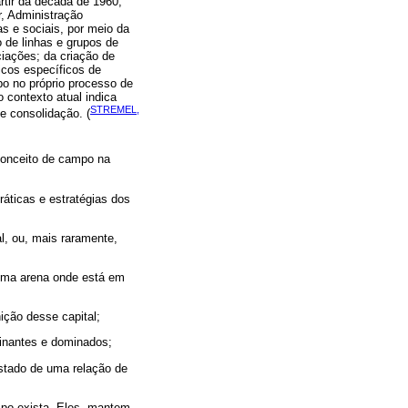
tir da década de 1960,
, Administração
 e sociais, por meio da
 de linhas e grupos de
iações; da criação de
ficos específicos de
o no próprio processo de
 contexto atual indica
STREMEL,
e consolidação. (
conceito de campo na
áticas e estratégias dos
l, ou, mais raramente,
 uma arena onde está em
ição desse capital;
minantes e dominados;
 estado de uma relação de
po exista. Eles, mantem,