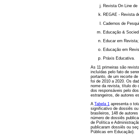
Revista On Line de 
REGAE - Revista de
Cadernos de Pesqui
Educação & Socied
Educar em Revista;
Educação em Revis
Práxis Educativa.
As 11 primeiras são revis
incluídas pelo fato de se
portanto, de um recorte de
foi de 2010 a 2020. Os da
nome da revista, título do
dos responsáveis pelo dossi
estrangeiros, de autores e
A
Tabela 1
apresenta o tot
significativo de dossiês o
brasileiros, 148 de autore
número de dossiês publicad
de Política e Administraç
publicaram dossiês ou seç
Públicas em Educação).