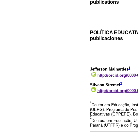
publications
POLÍTICA EDUCATIVA
publicaciones
1
Jefferson Mainardes
http://orcid.org/0000
2
Silvana Stremel
http://orcid.org/0000
1
Doutor em Educação, Insti
(UEPG). Programa de Pós-
Educativas (GPPEPE). Bol
2
Doutora em Educação, Uni
Paraná (UTFPR) e do Pro