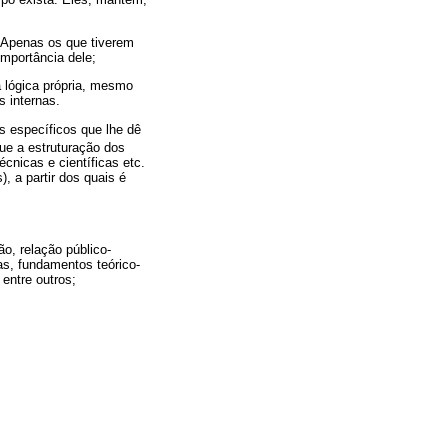
 Apenas os que tiverem
importância dele;
 lógica própria, mesmo
 internas.
s específicos que lhe dê
ue a estruturação dos
cnicas e científicas etc.
, a partir dos quais é
o, relação público-
as, fundamentos teórico-
entre outros;