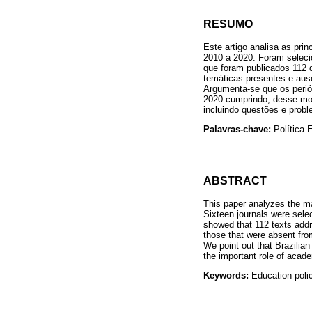
RESUMO
Este artigo analisa as pri
2010 a 2020. Foram selecio
que foram publicados 112 d
temáticas presentes e aus
Argumenta-se que os periód
2020 cumprindo, desse modo
incluindo questões e probl
Palavras-chave:
Política 
ABSTRACT
This paper analyzes the ma
Sixteen journals were selec
showed that 112 texts addr
those that were absent fro
We point out that Brazilia
the important role of acade
Keywords:
Education polic