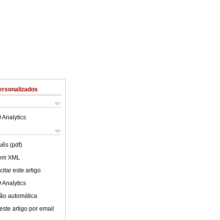
ersonalizados
 Analytics
uês (pdf)
 em XML
itar este artigo
 Analytics
ão automática
este artigo por email