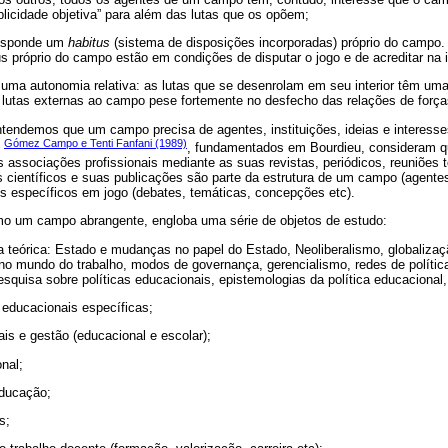
licidade objetiva” para além das lutas que os opõem;
esponde um
habitus
(sistema de disposições incorporadas) próprio do campo.
us próprio do campo estão em condições de disputar o jogo e de acreditar na 
uma autonomia relativa: as lutas que se desenrolam em seu interior têm uma
 lutas externas ao campo pese fortemente no desfecho das relações de forças
endemos que um campo precisa de agentes, instituições, ideias e interesse
Gómez Campo e Tenti Fanfani (1989)
.
, fundamentados em Bourdieu, consideram q
 associações profissionais mediante as suas revistas, periódicos, reuniões té
 científicos e suas publicações são parte da estrutura de um campo (agentes)
is específicos em jogo (debates, temáticas, concepções etc).
mo um campo abrangente, engloba uma série de objetos de estudo:
 teórica: Estado e mudanças no papel do Estado, Neoliberalismo, globalizaçã
o mundo do trabalho, modos de governança, gerencialismo, redes de polític
squisa sobre políticas educacionais, epistemologias da política educacional, 
s educacionais específicas;
ais e gestão (educacional e escolar);
nal;
ducação;
s;