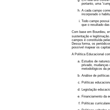
portanto, uma “cump
A cada campo corr
incorporado o habit
Todo campo possui 
que o resultado das
Com base em Bourdieu, ent
sustentação e legitimação
campos é constituída pelas
Dessa forma, os periódicos
possível mapear os capita
A Política Educacional co
Estudos de natureza
privado, mudanças n
metodológicos da pe
Análise de política
Políticas educacion
Legislação educacio
Financiamento da e
Políticas curriculare