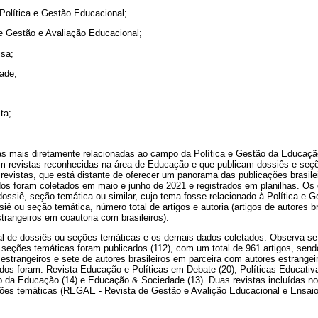
Política e Gestão Educacional;
 Gestão e Avaliação Educacional;
sa;
ade;
ta;
tas mais diretamente relacionadas ao campo da Política e Gestão da Educaçã
rem revistas reconhecidas na área de Educação e que publicam dossiês e seçõ
 revistas, que está distante de oferecer um panorama das publicações brasile
dos foram coletados em maio e junho de 2021 e registrados em planilhas. Os
 dossiê, seção temática ou similar, cujo tema fosse relacionado à Política 
ê ou seção temática, número total de artigos e autoria (artigos de autores br
strangeiros em coautoria com brasileiros).
al de dossiês ou seções temáticas e os demais dados coletados. Observa-s
u seções temáticas foram publicados (112), com um total de 961 artigos, sen
s estrangeiros e sete de autores brasileiros em parceira com autores estrange
os foram: Revista Educação e Políticas em Debate (20), Políticas Educativas
ão da Educação (14) e Educação & Sociedade (13). Duas revistas incluídas n
ões temáticas (REGAE - Revista de Gestão e Avalição Educacional e Ensaio: