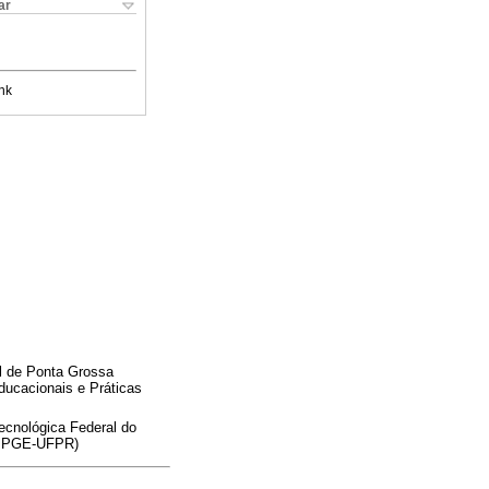
ar
nk
al de Ponta Grossa
ucacionais e Práticas
ecnológica Federal do
(PPGE-UFPR)