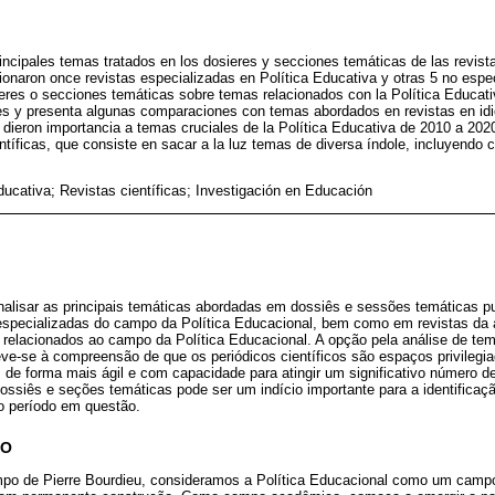
rincipales temas tratados en los dosieres y secciones temáticas de las revista
onaron once revistas especializadas en Política Educativa y otras 5 no espe
eres o secciones temáticas sobre temas relacionados con la Política Educativa
s y presenta algunas comparaciones con temas abordados en revistas en id
s dieron importancia a temas cruciales de la Política Educativa de 2010 a 2020
ntíficas, que consiste en sacar a la luz temas de diversa índole, incluyendo
educativa; Revistas científicas; Investigación en Educación
analisar as principais temáticas abordadas em dossiês e sessões temáticas 
especializadas do campo da Política Educacional, bem como em revistas da
s relacionados ao campo da Política Educacional. A opção pela análise de te
eve-se à compreensão de que os periódicos científicos são espaços privilegi
 de forma mais ágil e com capacidade para atingir um significativo número de 
ossiês e seções temáticas pode ser um indício importante para a identificação
o período em questão.
CO
ampo de Pierre Bourdieu, consideramos a Política Educacional como um cam