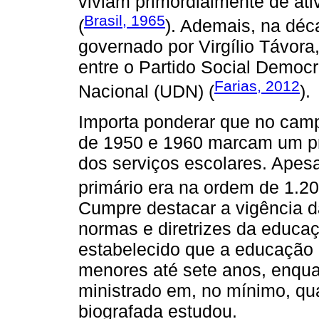
viviam primordialmente de ati
Brasil, 1965
(
). Ademais, na déc
governado por Virgílio Távora
entre o Partido Social Democ
Farias, 2012
Nacional (UDN) (
).
Importa ponderar que no camp
de 1950 e 1960 marcam um pr
dos serviços escolares. Apesar
primário era na ordem de 1.2
Cumpre destacar a vigência d
normas e diretrizes da educaç
estabelecido que a educação 
menores até sete anos, enquan
ministrado em, no mínimo, qu
biografada estudou.