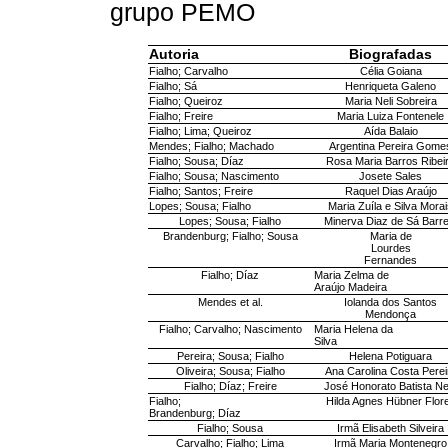
grupo PEMO
Autoria
Biografadas
Fialho; Carvalho
Célia Goiana
Fialho; Sá
Henriqueta Galeno
Fialho; Queiroz
Maria Neli Sobreira
Fialho; Freire
Maria Luiza Fontenele
Fialho; Lima; Queiroz
Aída Balaio
Mendes; Fialho; Machado
Argentina Pereira Gome
Fialho; Sousa; Díaz
Rosa Maria Barros Ribei
Fialho; Sousa; Nascimento
Josete Sales
Fialho; Santos; Freire
Raquel Dias Araújo
Lopes; Sousa; Fialho
Maria Zuíla e Silva Mora
Lopes; Sousa; Fialho
Minerva Diaz de Sá Barre
Brandenburg; Fialho; Sousa
Maria de
Lourdes
Fernandes
Fialho; Díaz
Maria Zelma de
Araújo Madeira
Mendes et al.
Iolanda dos Santos
Mendonça
Fialho; Carvalho; Nascimento
Maria Helena da
Silva
Pereira; Sousa; Fialho
Helena Potiguara
Oliveira; Sousa; Fialho
Ana Carolina Costa Perei
Fialho; Díaz; Freire
José Honorato Batista Ne
Fialho;
Hilda Agnes Hübner Flor
Brandenburg; Díaz
Fialho; Sousa
Irmã Elisabeth Silveira
Carvalho; Fialho; Lima
Irmã Maria Montenegro