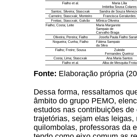
Fialho et al.
Maria Lília
Imbiriba Sousa Colares
Santos; Silveira; Stascxak
Sandra de Souza Menez
Carneiro; Stascxak; Monteiro
Francisca Geralurdes
Freitas; Stascxak; Galvão
Mônica Oliveira
Fialho; Costa; Leite
Maria Margarete
Sampaio de
Carvalho Braga
Oliveira; Pereira; Fialho
Josefa Paula Fialho Sarai
Nogueira; Cunha; Fialho
Fátima Sampaio
da Silva
Fialho; Freire; Sousa
Zuleide
Fernandes Queiroz
Costa; Lima; Stascxak
Ana Maria Santos
Fialho et al.
Alba de Mesquita Frota
Fonte:
Elaboração própria (20
Dessa forma, ressaltamos qu
âmbito do grupo PEMO, elenc
estudos nas contribuições de
trajetórias, sejam elas leigas, 
quilombolas, professoras da e
tendo como eixo comum as re