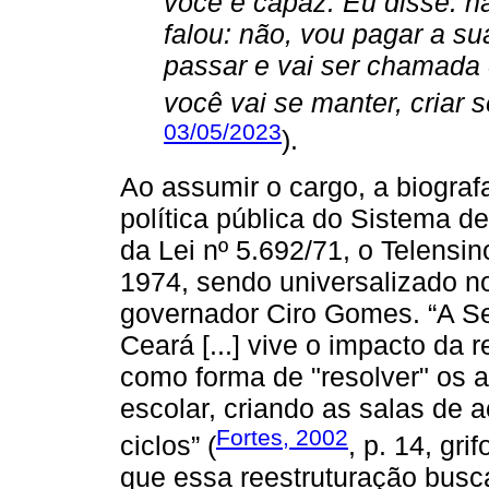
você é capaz. Eu disse: nã
falou: não, vou pagar a sua
passar e vai ser chamada
você vai se manter, criar s
03/05/2023
).
Ao assumir o cargo, a biogra
política pública do Sistema de
da Lei nº 5.692/71, o Telensi
1974, sendo universalizado n
governador Ciro Gomes. “A S
Ceará [...] vive o impacto da
como forma de "resolver" os a
escolar, criando as salas de 
Fortes, 2002
ciclos” (
, p. 14, gri
que essa reestruturação busc