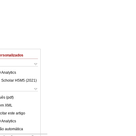
ersonalizados
 Analytics
 Scholar H5M5 (
2021
)
uês (pdf)
 em XML
itar este artigo
 Analytics
ão automática