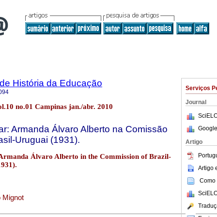
a de História da Educação
Serviços P
094
Journal
ol.10 no.01 Campinas jan./abr. 2010
SciELO
imar: Armanda Álvaro Alberto na Comissão
Google
asil-Uruguai (1931).
Artigo
Portug
: Armanda Álvaro Alberto in the Commission of Brazil-
931).
Artigo
Como c
SciELO
 Mignot
Traduç