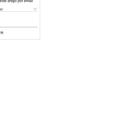
este artigo por email
ar
nk