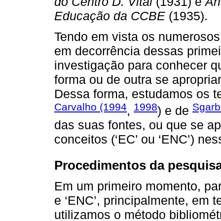
do Centro D. Vital
(1931) e
An
Educação da CCBE
(1935).
Tendo em vista os numerosos 
em decorrência dessas prime
investigação para conhecer q
forma ou de outra se apropri
Dessa forma, estudamos os te
Carvalho (1994
1998
Sgarb
,
) e de
das suas fontes, ou que se a
conceitos (‘EC’ ou ‘ENC’) ness
Procedimentos da pesquis
Em um primeiro momento, par
e ‘ENC’, principalmente, em te
utilizamos o método bibliométr