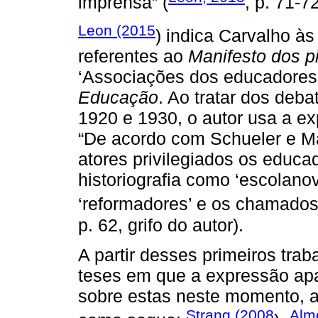
imprensa” (
, p. 71-72
Leon (2015
) indica Carvalho à
referentes ao
Manifesto dos p
‘Associações dos educadores 
Educação
. Ao tratar dos deb
1920 e 1930, o autor usa a ex
“De acordo com Schueler e Ma
atores privilegiados os educ
historiografia como ‘escolanov
‘reformadores’ e os chamados 
p. 62, grifo do autor).
A partir desses primeiros trab
teses em que a expressão apa
sobre estas neste momento, ap
Strang (2008
Alm