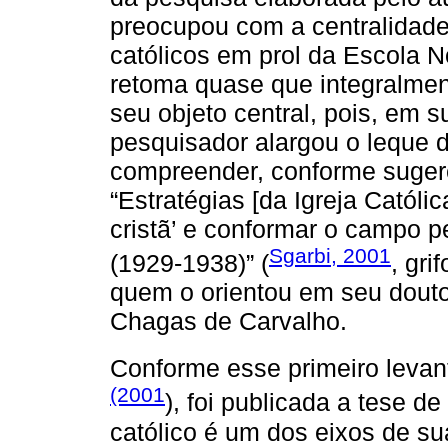
preocupou com a centralidad
católicos em prol da Escola 
retoma quase que integralment
seu objeto central, pois, em 
pesquisador alargou o leque 
compreender, conforme sugere
“Estratégias [da Igreja Católic
cristã’ e conformar o campo 
Sgarbi, 2001
(1929-1938)” (
, gri
quem o orientou em seu douto
Chagas de Carvalho.
Conforme esse primeiro leva
(2001
), foi publicada a tese de
católico é um dos eixos de su