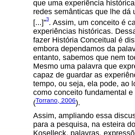
que uma experiência histórica
redes semânticas que lhe dá u
3
[...]”
. Assim, um conceito é ca
experiências históricas. Dess
fazer História Conceitual é di
embora dependamos da palavr
entanto, sabemos que nem to
Mesmo uma palavra que expre
capaz de guardar as experiê
tempo, ou seja, ela pode, ao 
como conceito fundamental e
Torrano, 2006
(
).
Assim, ampliando essa discu
para a pesquisa, na esteira d
Koselleck, palavras, expressões