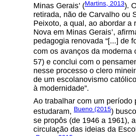
Martins, 2013
Minas Gerais’ (
). 
retirada, não de Carvalho ou
Peixoto, a qual, ao abordar a
Nova em Minas Gerais’, afirma
pedagogia renovada “[...] de f
com os avanços da moderna c
57) e conclui com o pensame
nesse processo o clero minei
de um escolanovismo católico,
à modernidade”.
Ao trabalhar com um período p
Bueno (2015
estudaram,
) busco
se propôs (de 1946 a 1961), 
circulação das ideias da Esc