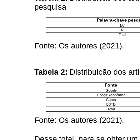
pesquisa
Palavra-chave pesq
EC
ENC
Total
Fonte: Os autores (2021).
Tabela 2:
Distribuição dos ar
Fonte
Google
Google Acadêmico
Capes
BDTD
Total
Fonte: Os autores (2021).
Desse total, para se obter um