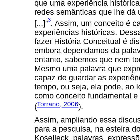
que uma experiência histórica
redes semânticas que lhe dá u
3
[...]”
. Assim, um conceito é ca
experiências históricas. Dess
fazer História Conceitual é di
embora dependamos da palavr
entanto, sabemos que nem to
Mesmo uma palavra que expre
capaz de guardar as experiê
tempo, ou seja, ela pode, ao 
como conceito fundamental e
Torrano, 2006
(
).
Assim, ampliando essa discu
para a pesquisa, na esteira d
Koselleck, palavras, expressões