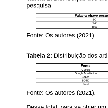
pesquisa
Palavra-chave pesq
EC
ENC
Total
Fonte: Os autores (2021).
Tabela 2:
Distribuição dos ar
Fonte
Google
Google Acadêmico
Capes
BDTD
Total
Fonte: Os autores (2021).
Desse total, para se obter um