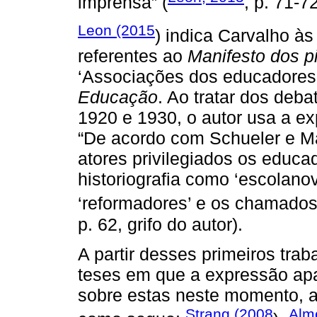
imprensa” (
, p. 71-72
Leon (2015
) indica Carvalho à
referentes ao
Manifesto dos p
‘Associações dos educadores 
Educação
. Ao tratar dos deb
1920 e 1930, o autor usa a ex
“De acordo com Schueler e Ma
atores privilegiados os educ
historiografia como ‘escolanov
‘reformadores’ e os chamados 
p. 62, grifo do autor).
A partir desses primeiros trab
teses em que a expressão apa
sobre estas neste momento, ap
Strang (2008
Alm