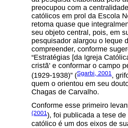
preocupou com a centralidad
católicos em prol da Escola 
retoma quase que integralment
seu objeto central, pois, em 
pesquisador alargou o leque 
compreender, conforme sugere
“Estratégias [da Igreja Católic
cristã’ e conformar o campo 
Sgarbi, 2001
(1929-1938)” (
, gri
quem o orientou em seu douto
Chagas de Carvalho.
Conforme esse primeiro leva
(2001
), foi publicada a tese de
católico é um dos eixos de su