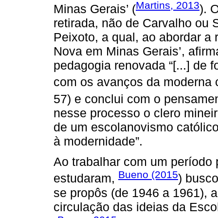
Martins, 2013
Minas Gerais’ (
). 
retirada, não de Carvalho ou
Peixoto, a qual, ao abordar a
Nova em Minas Gerais’, afirma
pedagogia renovada “[...] de f
com os avanços da moderna c
57) e conclui com o pensame
nesse processo o clero minei
de um escolanovismo católico,
à modernidade”.
Ao trabalhar com um período p
Bueno (2015
estudaram,
) busco
se propôs (de 1946 a 1961), 
circulação das ideias da Esc