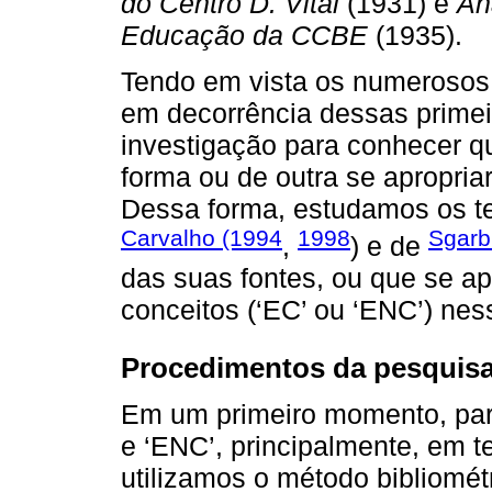
do Centro D. Vital
(1931) e
An
Educação da CCBE
(1935).
Tendo em vista os numerosos 
em decorrência dessas prime
investigação para conhecer q
forma ou de outra se apropri
Dessa forma, estudamos os te
Carvalho (1994
1998
Sgarb
,
) e de
das suas fontes, ou que se a
conceitos (‘EC’ ou ‘ENC’) ness
Procedimentos da pesquis
Em um primeiro momento, par
e ‘ENC’, principalmente, em te
utilizamos o método bibliométr