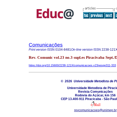
Comunicações
Print version
ISSN
0104-8481
On-line version
ISSN
2238-121
Rev. Comunic vol.23 no.3 supl.es Piracivaba Sept./
https://doi.org/10.15600/2238-121X/comunicacoes.v23nespp311-333
© 2026
Universidade Metodista de P
Universidade Metodista de Pirac
Revista Comunicações
Rodovia do Açúcar, km 156
CEP 13.400-911 Piracicaba - São Paulo
revcomunicacoes@unimep.br