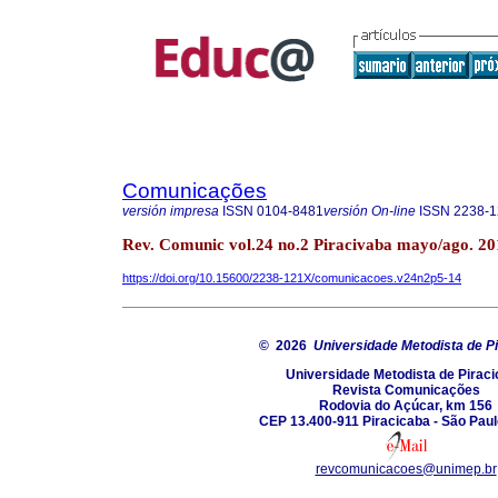
Comunicações
versión impresa
ISSN
0104-8481
versión On-line
ISSN
2238-
Rev. Comunic vol.24 no.2 Piracivaba mayo/ago. 20
https://doi.org/10.15600/2238-121X/comunicacoes.v24n2p5-14
© 2026
Universidade Metodista de P
Universidade Metodista de Pirac
Revista Comunicações
Rodovia do Açúcar, km 156
CEP 13.400-911 Piracicaba - São Paulo
revcomunicacoes@unimep.br