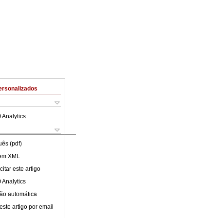
ersonalizados
 Analytics
uês (pdf)
 em XML
itar este artigo
 Analytics
ão automática
este artigo por email