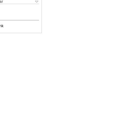
ar
nk