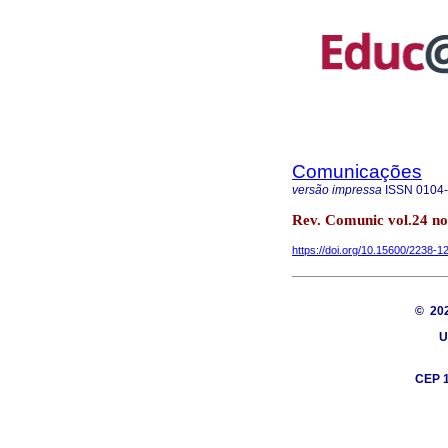
Comunicações
versão impressa
ISSN
0104
Rev. Comunic vol.24 no
https://doi.org/10.15600/2238
© 20
U
CEP 1