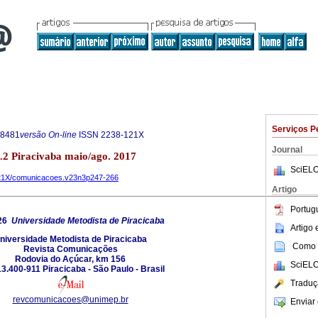
Serviços P
-8481
versão On-line
ISSN
2238-121X
Journal
.2 Piracivaba maio/ago. 2017
SciELO
-121X/comunicacoes.v23n3p247-266
Artigo
Portug
26
Universidade Metodista de Piracicaba
Artigo
niversidade Metodista de Piracicaba
Como c
Revista Comunicações
Rodovia do Açúcar, km 156
SciELO
3.400-911 Piracicaba - São Paulo - Brasil
Traduç
revcomunicacoes@unimep.br
Enviar 