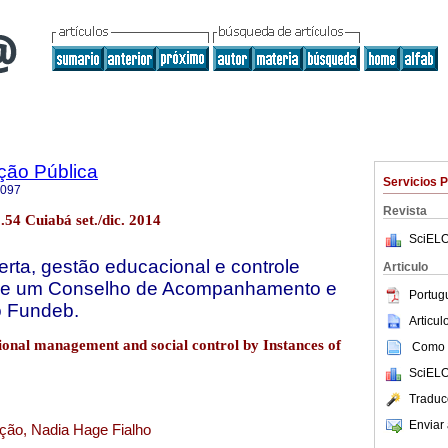
ção Pública
Servicios 
2097
Revista
.54 Cuiabá set./dic. 2014
SciELO
erta, gestão educacional e controle
Articulo
 de um Conselho de Acompanhamento e
Portug
o Fundeb.
Articu
tional management and social control by Instances of
Como c
SciELO
Traduc
Enviar 
ção, Nadia Hage Fialho