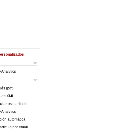
Personalizados
 Analytics
ués (pdf)
lo en XML
itar este artículo
 Analytics
ción automática
articulo por email