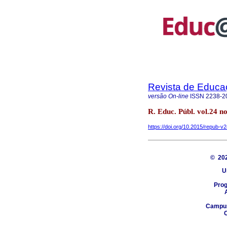
Revista de Educa
versão On-line
ISSN
2238-2
R. Educ. Públ. vol.24 n
https://doi.org/10.2015/repub-
© 20
U
Pro
Campus 
C