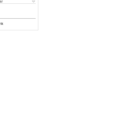
ar
nk