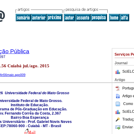
ção Pública
Serviços P
097
Journal
o.56 Cuiabá jul./ago. 2015
SciELO
v24n56maio.ago009
Artigo
Portug
26
Universidade Federal do Mato Grosso
Artigo
niversidade Federal de Mato Grosso.
Como c
Instituto de Educação.
grama de Pós-Graduação em Educação.
SciELO
Av. Fernando Corrêa da Costa, 2.367
Bairro Boa Esperança
Traduç
Universitário - Prof. Gabriel Novis Neves
EP:78060-900 - Cuiabá - MT - Brasil
Enviar 