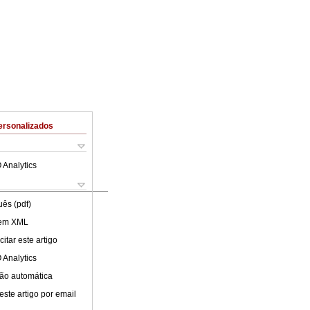
ersonalizados
 Analytics
uês (pdf)
 em XML
itar este artigo
 Analytics
ão automática
este artigo por email