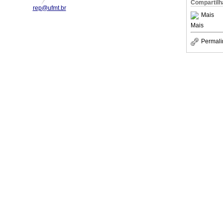
Compartilh
rep@ufmt.br
Mais
Mais
Permali