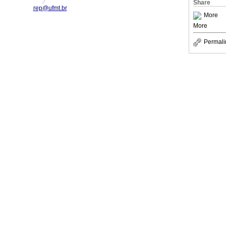
Share
rep@ufmt.br
More
More
Permali