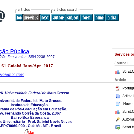
ção Pública
Services 
2
On-line version
ISSN
2238-2097
Journal
no.61 Cuiabá Jany/Apr. 2017
SciELO
962v26n612017010
Article
Portug
26
Universidade Federal do Mato Grosso
Article
niversidade Federal de Mato Grosso.
How to 
Instituto de Educação.
grama de Pós-Graduação em Educação.
SciELO
Av. Fernando Corrêa da Costa, 2.367
Bairro Boa Esperança
Automat
Universitário - Prof. Gabriel Novis Neves
EP:78060-900 - Cuiabá - MT - Brasil
Send th