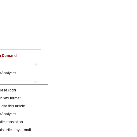
on Demand
 Analytics
uese (pdf)
 in xml format
cite this article
 Analytics
ic translation
is article by e-mail