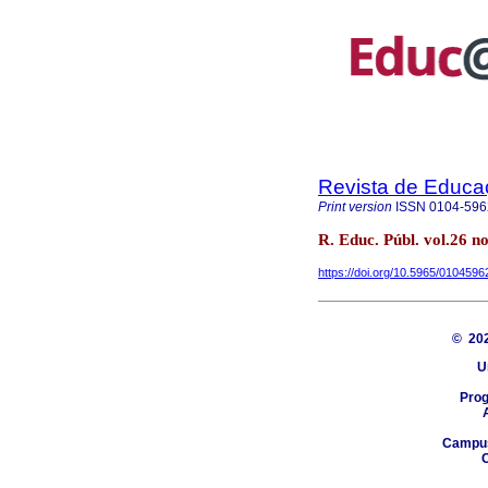
Revista de Educa
Print version
ISSN
0104-596
R. Educ. Públ. vol.26 
https://doi.org/10.5965/01045
© 20
U
Pro
Campus 
C