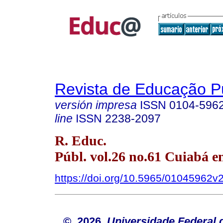
Revista de Educação P
versión impresa
ISSN
0104-596
line
ISSN
2238-2097
R. Educ.
Públ. vol.26 no.61 Cuiabá e
https://doi.org/10.5965/01045962
© 2026
Universidade Federal 