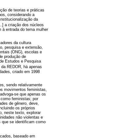
ão de teorias e práticas
rnos, considerando a
nstitucionalização da
...] a criação dos núcleos
am à entrada do tema mulher
adores da cultura
no, pesquisa e extensão,
entais (ONG), escolas e
 de produção de
 de Estudos e Pesquisa
to da REDOR, há apenas
dades, criado em 1998
es, sendo relativamente
os movimentos feministas,
, advoga-se que apenas os
 como feministas; por
ades de gênero, deve,
ncluindo os próprios
, neste texto, explorar
nidades não violentas e
 que se identificam como
ificados, baseado em