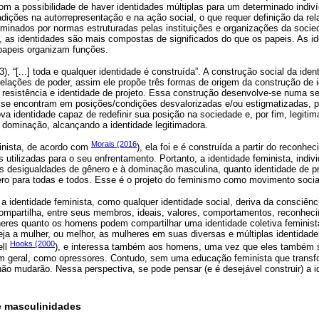
 com a possibilidade de haver identidades múltiplas para um determinado indiví
adições na autorrepresentação e na ação social, o que requer definição da rel
rminados por normas estruturadas pelas instituições e organizações da soci
o, as identidades são mais compostas de significados do que os papeis. As i
 papeis organizam funções.
23), “[...] toda e qualquer identidade é construída”. A construção social da id
elações de poder, assim ele propõe três formas de origem da construção de i
e resistência e identidade de projeto. Essa construção desenvolve-se numa s
s se encontram em posições/condições desvalorizadas e/ou estigmatizadas, p
va identidade capaz de redefinir sua posição na sociedade e, por fim, legiti
a dominação, alcançando a identidade legitimadora.
Morais (2016
inista, de acordo com
), ela foi e é construída a partir do reconh
 utilizadas para o seu enfrentamento. Portanto, a identidade feminista, individ
 às desigualdades de gênero e à dominação masculina, quanto identidade de 
nero para todas e todos. Esse é o projeto do feminismo como movimento socia
, a identidade feminista, como qualquer identidade social, deriva da consciênc
compartilha, entre seus membros, ideais, valores, comportamentos, reconheci
heres quanto os homens podem compartilhar uma identidade coletiva feminist
eja a mulher, ou melhor, as mulheres em suas diversas e múltiplas identidad
Hooks (2000
ell
), e interessa também aos homens, uma vez que eles também s
m geral, como opressores. Contudo, sem uma educação feminista que trans
ão mudarão. Nessa perspectiva, se pode pensar (e é desejável construir) a i
 masculinidades