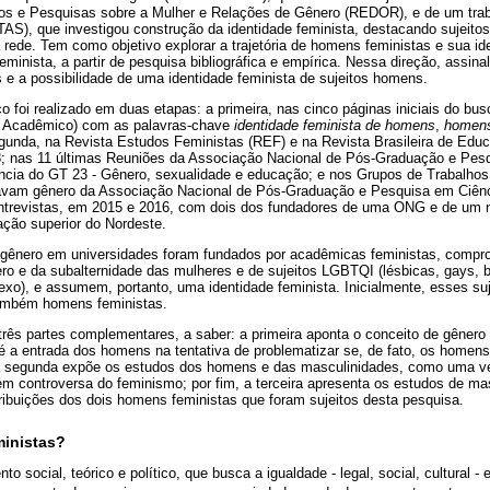
os e Pesquisas sobre a Mulher e Relações de Gênero (REDOR), e de um tra
AS), que investigou construção da identidade feminista, destacando sujeit
 rede. Tem como objetivo explorar a trajetória de homens feministas e sua i
minista, a partir de pesquisa bibliográfica e empírica. Nessa direção, assina
 e a possibilidade de uma identidade feminista de sujeitos homens.
co foi realizado em duas etapas: a primeira, nas cinco páginas iniciais do bu
 Acadêmico) com as palavras-chave
identidade feminista de homens
,
homens
egunda, na Revista Estudos Feministas (REF) e na Revista Brasileira de Edu
; nas 11 últimas Reuniões da Associação Nacional de Pós-Graduação e Pe
cia do GT 23 - Gênero, sexualidade e educação; e nos Grupos de Trabalhos
avam gênero da Associação Nacional de Pós-Graduação e Pesquisa em Ciên
entrevistas, em 2015 e 2016, com dois dos fundadores de uma ONG e de um 
cação superior do Nordeste.
 gênero em universidades foram fundados por acadêmicas feministas, comp
o e da subalternidade das mulheres e de sujeitos LGBTQI (lésbicas, gays, bi
exo), e assumem, portanto, uma identidade feminista. Inicialmente, esses s
também homens feministas.
três partes complementares, a saber: a primeira aponta o conceito de gênero 
é a entrada dos homens na tentativa de problematizar se, de fato, os homen
 a segunda expõe os estudos dos homens e das masculinidades, como uma ve
m controversa do feminismo; por fim, a terceira apresenta os estudos de ma
ontribuições dos dois homens feministas que foram sujeitos desta pesquisa.
inistas?
 social, teórico e político, que busca a igualdade - legal, social, cultural 