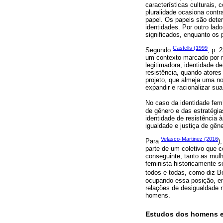
características culturais,
pluralidade ocasiona contr
papel. Os papeis são dete
identidades. Por outro lad
significados, enquanto os
Castells (1999
Segundo
, p. 
um contexto marcado por r
legitimadora, identidade d
resistência, quando atore
projeto, que almeja uma no
expandir e racionalizar su
No caso da identidade fem
de gênero e das estratégias
identidade de resistência
igualdade e justiça de gê
Velasco-Martinez (2016
Para
)
parte de um coletivo que 
conseguinte, tanto as mul
feminista historicamente s
todos e todas, como diz B
ocupando essa posição, e
relações de desigualdade n
homens.
Estudos dos homens e