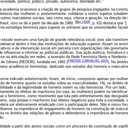
sociedade, política, público, privado, autonomia, liberdade etc.”
na academia ocasionou a criação de grupos de pesquisa engajados na construç
interesse das mulheres e, posteriormente, solidárias a outros sujeitos subalte
 outros marcadores sociais, tais como raça, classe e geração, na direção da i
Blay (2006
Brasil, isso se dá a partir da década de 1980.
, p. 63) destaca que “[
ma estratégia feminista para superar os entraves que as universidades fazi
 estudo exercem uma função de grande relevância social, pois são transform
patriarcal dentro e fora das instituições de educação superior. Atuam no ensi
ativos e de intervenção social em parceria com organizações não governam
e influenciar e informar as políticas públicas. Sua ação política, formativa e
-se na articulação em redes, a exemplo da Rede Feminista Norte e Nordeste
FREITAS; CARVALHO, 2015
s de Gênero (REDOR), fundada em 1992 (
). No âmbi
mens acadêmicos feministas, dedicado aos estudos dos homens e masculini
forme indicado anteriormente, foram, de início, compostos apenas por mulher
ação de homens quanto os estudos sobre as masculinidades. Há, no âmbito d
bilidade e da legitimidade de homens serem ou não feministas. Por um lado
etamente os efeitos do machismo (ou seja, as mulheres) podem se identificar
que o feminismo, como movimento que luta pelo enfrentamento das desiguald
ns, seja porque o machismo traz efeitos negativos para toda a sociedade, i
eria ser efetivamente erradicado com a participação deles. Não é nosso foco
editamos na importância do engajamento de homens na construção de masculi
ta no âmbito das relações de gênero e defendemos a importância de homens
ão.
entidade a partir dos atores sociais como um processo de construção de sign