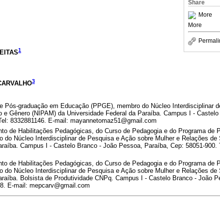
Share
More
More
Permali
1
REITAS
3
e CARVALHO
e Pós-graduação em Educação (PPGE), membro do Núcleo Interdisciplinar d
 e Gênero (NIPAM) da Universidade Federal da Paraíba. Campus I - Castelo
 Tel: 8332881146. E-mail: mayannetomaz51@gmail.com
nto de Habilitações Pedagógicas, do Curso de Pedagogia e do Programa de
do Núcleo Interdisciplinar de Pesquisa e Ação sobre Mulher e Relações de
araíba. Campus I - Castelo Branco - João Pessoa, Paraíba, Cep: 58051-900. 
nto de Habilitações Pedagógicas, do Curso de Pedagogia e do Programa de
do Núcleo Interdisciplinar de Pesquisa e Ação sobre Mulher e Relações de
araíba. Bolsista de Produtividade CNPq. Campus I - Castelo Branco - João P
48. E-mail: mepcarv@gmail.com