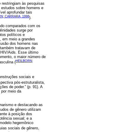
 restringiam às pesquisas
Os estudos sobre homens e
vel aprofundar tais
N; CARRARA, 1998
).
ando comparados com os
linidades surge por
tos políticos e
, em meio a grandes
nclusão dos homens nas
s também tratavam de
 HIV/Aids. Esse último
omento, o maior número de
HEILBORN;
sculina (
onstruções sociais e
ectiva pós-estruturalista,
ções de poder.” (p. 91). A
, por meio da
binarismo e destacando as
tudos de gênero utilizam
rente à posição dos
otência sexual; e a
 modelo hegemônico
ias sociais de gênero,