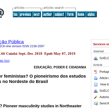
ção Pública
Services 
2
On-line version
ISSN
2238-2097
Journal
no.66 Cuiabá Sept.-Dec 2018 Epub May 07, 2019
SciELO
i66.7013
Article
EDUCAÇÃO, PODER E CIDADANIA
Portug
 feministas? O pioneirismo dos estudos
Article
 no Nordeste do Brasil
How to 
SciELO
Automat
Send th
 Pioneer masculinity studies in Northeaster