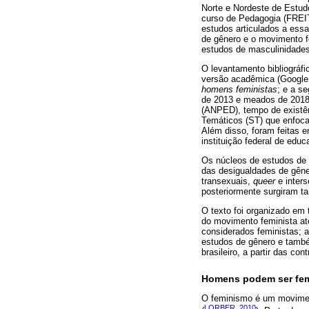
Norte e Nordeste de Estud
curso de Pedagogia (FREIT
estudos articulados a essa
de gênero e o movimento fe
estudos de masculinidades
O levantamento bibliográfi
versão acadêmica (Google
homens feministas
; e a s
de 2013 e meados de 2018
(ANPED), tempo de existên
Temáticos (ST) que enfoc
Além disso, foram feitas 
instituição federal de edu
Os núcleos de estudos de
das desigualdades de gêner
transexuais,
queer
e inters
posteriormente surgiram 
O texto foi organizado em 
do movimento feminista at
considerados feministas;
estudos de gênero e també
brasileiro, a partir das c
Homens podem ser fem
O feminismo é um movimento
LORBER, 2010