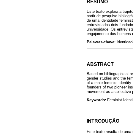
RESUMO
Este texto explora a traje
partir de pesquisa bibliog
de uma identidade feminis
entrevistados dois fundad
universidade. Os entrevist
engajamento dos homens na
Palavras-chave:
Identida
ABSTRACT
Based on bibliographical an
gender studies and the fem
of a male feminist identity
founders of two pioneer ins
movement as a collective po
Keywords:
Feminist Ident
INTRODUÇÃO
Este texto resulta de uma