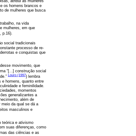
sas, atribui às mulheres
nte os homens brancos e
nto de mulheres que busca
rabalho, na vida
 e mulheres, em que
, p.16).
 social tradicionais
onstante processo de re-
, derrotas e conquistas que
l desse movimento, que
ma “[...] construção social
Louro (1997
ade.”
) lembra
es e homens, quanto entre
ulinidade e feminilidade.
sociedades, momentos
ações generalizantes a
nhecimento, além de
r meio da qual se dá a
jeitos masculinos e
 teórica e ativismo
, em suas diferenças, como
gmas das ciências e as