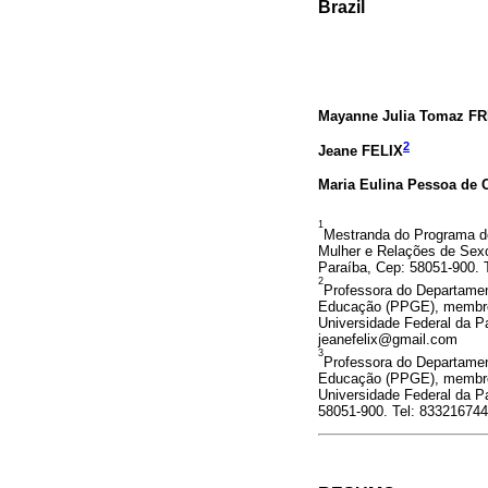
Brazil
Mayanne Julia Tomaz F
2
Jeane FELIX
Maria Eulina Pessoa d
1
Mestranda do Programa d
Mulher e Relações de Sexo
Paraíba, Cep: 58051-900.
2
Professora do Departame
Educação (PPGE), membro 
Universidade Federal da P
jeanefelix@gmail.com
3
Professora do Departame
Educação (PPGE), membro 
Universidade Federal da P
58051-900. Tel: 83321674