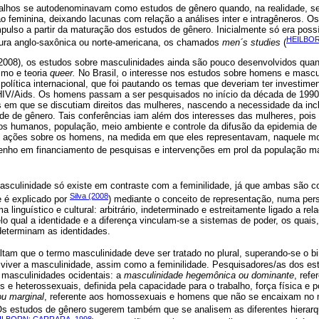
balhos se autodenominavam como estudos de gênero quando, na realidade, se
ão feminina, deixando lacunas com relação a análises inter e intragêneros. 
lso a partir da maturação dos estudos de gênero. Inicialmente só era possí
HEILBOR
atura anglo-saxônica ou norte-americana, os chamados
men´s studies
(
2008), os estudos sobre masculinidades ainda são pouco desenvolvidos qu
smo e teoria
queer.
No Brasil, o interesse nos estudos sobre homens e mascu
olítica internacional, que foi pautando os temas que deveriam ter investimen
HIV/Aids. Os homens passam a ser pesquisados no início da década de 1990
is em que se discutiam direitos das mulheres, nascendo a necessidade da i
dade de gênero. Tais conferências iam além dos interesses das mulheres, poi
tos humanos, população, meio ambiente e controle da difusão da epidemia de
 ações sobre os homens, na medida em que eles representavam, naquele m
enho em financiamento de pesquisas e intervenções em prol da população ma
masculinidade só existe em contraste com a feminilidade, já que ambas são c
Silva (2008
e é explicado por
) mediante o conceito de representação, numa persp
linguístico e cultural: arbitrário, indeterminado e estreitamente ligado a rela
lo qual a identidade e a diferença vinculam-se a sistemas de poder, os quais
determinam as identidades.
altam que o termo masculinidade deve ser tratado no plural, superando-se o 
 viver a masculinidade, assim como a feminilidade. Pesquisadores/as dos es
s masculinidades ocidentais: a
masculinidade hegemônica ou dominante
, refe
 e heterossexuais, definida pela capacidade para o trabalho, força física e p
ou marginal
, referente aos homossexuais e homens que não se encaixam no
Os estudos de gênero sugerem também que se analisem as diferentes hierarqu