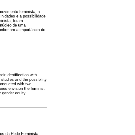
 movimento feminista, a
inidades e a possibilidade
inista, foram
 núcleo de uma
confirmam a importância do
ir identification with
studies and the possibility
 conducted with two
wees envision the feminist
r gender equity.
leos da Rede Feminista