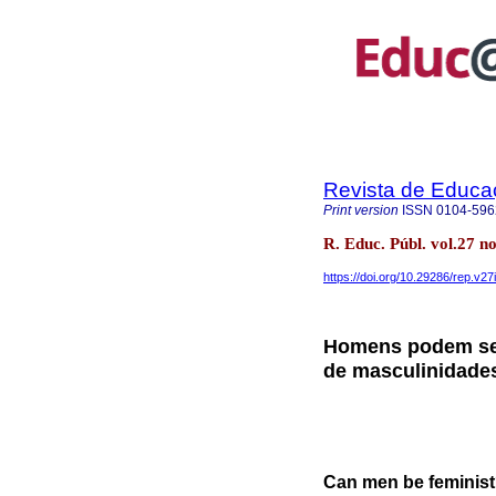
Revista de Educa
Print version
ISSN
0104-596
R. Educ. Públ. vol.27 
https://doi.org/10.29286/rep.v27
Homens podem ser
de masculinidades
Can men be feminist?