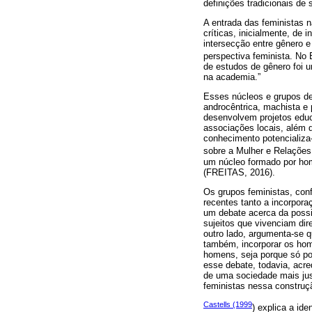
definições tradicionais de 
A entrada das feministas 
críticas, inicialmente, de 
intersecção entre gênero e
perspectiva feminista. No 
de estudos de gênero foi u
na academia.”
Esses núcleos e grupos de
androcêntrica, machista e 
desenvolvem projetos educ
associações locais, além d
conhecimento potencializa
sobre a Mulher e Relaçõe
um núcleo formado por ho
(FREITAS, 2016).
Os grupos feministas, con
recentes tanto a incorpor
um debate acerca da possi
sujeitos que vivenciam dir
outro lado, argumenta-se 
também, incorporar os home
homens, seja porque só pod
esse debate, todavia, acr
de uma sociedade mais jus
feministas nessa construç
Castells (1999
) explica a id