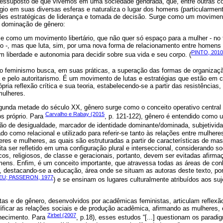
pressuposto de que vivemos em uma sociedade gendrada, que, entre outras coi
ígio em suas diversas esferas e naturaliza o lugar dos homens (particularme
ões estratégicas de liderança e tomada de decisão. Surge como um movime
e dominação de gênero:
 como um movimento libertário, que não quer só espaço para a mulher - no t
ão -, mas que luta, sim, por uma nova forma de relacionamento entre homens
PINTO, 2010
m liberdade e autonomia para decidir sobre sua vida e seu corpo. (
 o feminismo busca, em suas práticas, a superação das formas de organização
 e pelo autoritarismo. É um movimento de lutas e estratégias que estão em c
pria reflexão crítica e sua teoria, estabelecendo-se a partir das resistências
mulheres.
egunda metade do século XX, gênero surge como o conceito operativo centra
Carvalho e Rabay (2015
s próprio. Para
, p. 121-122), gênero é entendido como u
lação de desigualdade, marcador de identidade dominante/dominada, subjetivid
o como relacional e utilizado para referir-se tanto às relações entre mulher
s e mulheres, as quais são estruturadas a partir de características de masc
ta ser refletido em uma configuração plural e interseccional, considerando 
icos, religiosos, de classe e geracionais, portanto, devem ser evitadas afirm
mens. Enfim, é um conceito importante, que atravessa todas as áreas de co
is, destacando-se a educação, área onde se situam as autoras deste texto, po
U; PASSERON, 1977
) e se ensinam os lugares culturalmente atribuídos aos su
as e de gênero, desenvolvidos por acadêmicas feministas, articulam reflexão
dificar as relações sociais e de produção acadêmica, afirmando as mulheres
Zirbel (2007
nhecimento. Para
, p.18), esses estudos “[...] questionam os paradi