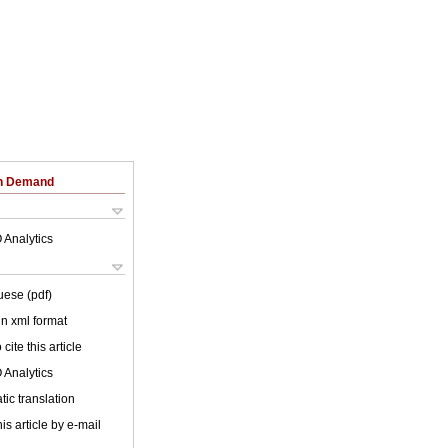
on Demand
 Analytics
uese (pdf)
 in xml format
cite this article
 Analytics
ic translation
is article by e-mail