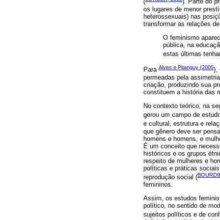
(
). Parte do 
os lugares de menor prest
heterossexuais) nas posiç
transformar as relações d
O feminismo aparece
pública, na educaç
estas últimas tenha
Alves e Pitanguy (2005
Para
),
permeadas pela assimetria
criação, produzindo sua pró
constituem a história das 
No contexto teórico, na s
gerou um campo de estudo
e cultural, estrutura e re
que gênero deve ser pensad
homens e homens, e mulhere
É um conceito que necessi
históricos e os grupos étn
respeito de mulheres e ho
políticas e práticas socia
BOURDIE
reprodução social (
femininos.
Assim, os estudos feminist
político, no sentido de mo
sujeitos políticos e de co