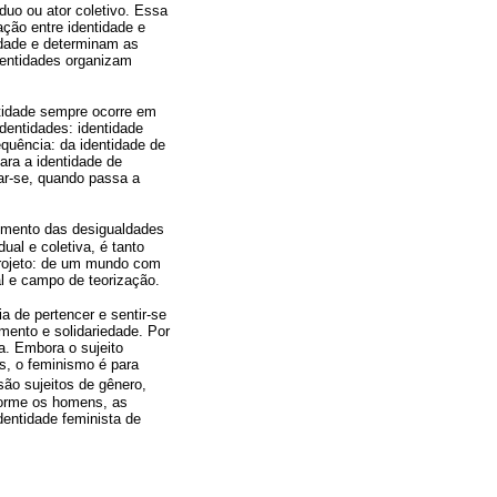
duo ou ator coletivo. Essa
ação entre identidade e
edade e determinam as
dentidades organizam
entidade sempre ocorre em
dentidades: identidade
equência: da identidade de
ara a identidade de
mar-se, quando passa a
ecimento das desigualdades
ual e coletiva, é tanto
projeto: de um mundo com
l e campo de teorização.
ia de pertencer e sentir-se
mento e solidariedade. Por
a. Embora o sujeito
es, o feminismo é para
ão sujeitos de gênero,
forme os homens, as
dentidade feminista de