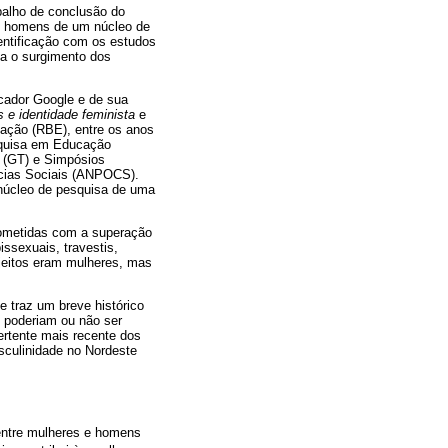
balho de conclusão do
os homens de um núcleo de
dentificação com os estudos
la o surgimento dos
scador Google e de sua
 e identidade feminista
e
cação (RBE), entre os anos
squisa em Educação
 (GT) e Simpósios
cias Sociais (ANPOCS).
núcleo de pesquisa de uma
rometidas com a superação
ssexuais, travestis,
ujeitos eram mulheres, mas
e traz um breve histórico
s poderiam ou não ser
rtente mais recente dos
sculinidade no Nordeste
- entre mulheres e homens