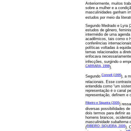
Anteriormente, muitos tra
sobre a mulher e a condiç
masculinidades ganham impu
estudos por meio da liter
Segundo Medrado e Lyra (
estudos de gênero, femini
intermédio de uma agenda p
acadêmicos, tais como o 
conferências internaciona
políticas voltadas à equi
temas relacionados a dire
enfocava necessariamente
infecções, surgindo o emp
CARRARA, 1998
).
Connell (1995
Segundo
), a 
relacionais. Esse contrast
entendida como “um sistema 
representação é o canal pe
representação, definem e 
Ribeiro e Siqueira (2005
) ress
diversas possibilidades de
dois termos para definir a
homens brancos, ocidentais
masculinidade subalterna 
RIBEIRO; SIQUEIRA, 2005
(
). 