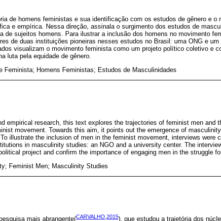
tória de homens feministas e sua identificação com os estudos de gênero e o
ráfica e empírica. Nessa direção, assinala o surgimento dos estudos de mascul
ta de sujeitos homens. Para ilustrar a inclusão dos homens no movimento fem
ores de duas instituições pioneiras nesses estudos no Brasil: uma ONG e um
ados visualizam o movimento feminista como um projeto político coletivo e 
 luta pela equidade de gênero.
de Feminista; Homens Feministas; Estudos de Masculinidades
d empirical research, this text explores the trajectories of feminist men and the
inist movement. Towards this aim, it points out the emergence of masculinity 
. To illustrate the inclusion of men in the feminist movement, interviews were
titutions in masculinity studies: an NGO and a university center. The intervie
litical project and confirm the importance of engaging men in the struggle fo
ity; Feminist Men; Masculinity Studies
CARVALHO,2015
 pesquisa mais abrangente(
), que estudou a trajetória dos núc