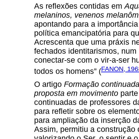
As reflexões contidas em
Aqua
melaninos, venenos melanôm
apontando para a importância 
política emancipatória para qu
Acrescenta que uma práxis ne
fechados identitarismos, num
conectar-se com o vir-a-ser
FANON, 196
todos os homens” (
O artigo
Formação continuad
proposta em movimento
parte
continuadas de professores d
para refletir sobre os elemen
para ampliação da inserção d
Assim, permitiu a construçã
valorizando o Ser, o sentir e 