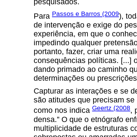
pesquisados.
Passos e Barros (2009
Para
), to
de intervenção e exige do pe
experiência, em que o conhece
impedindo qualquer pretensão
portanto, fazer, criar uma rea
consequências políticas. [...]
dando primado ao caminho qu
determinações ou prescrições
Capturar as interações e se d
são atitudes que precisam se 
Geertz (2008
como nos indica
, 
densa.” O que o etnógrafo enf
multiplicidade de estruturas 
sobrepostas ou amarradas um