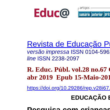
Revista de Educação P
versão impressa
ISSN
0104-596
line
ISSN
2238-2097
R. Educ. Públ. vol.28 no.67 
abr 2019 Epub 15-Maio-20
https://doi.org/10.29286/rep.v28i6
EDUCAÇÃO E
Pesquisa com crianças