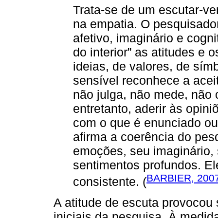
Trata-se de um escutar-ver
na empatia. O pesquisador
afetivo, imaginário e cogn
do interior” as atitudes e
ideias, de valores, de símb
sensível reconhece a aceit
não julga, não mede, não
entretanto, aderir às opini
com o que é enunciado ou 
afirma a coerência do pes
emoções, seu imaginário,
sentimentos profundos. Ele
BARBIER, 200
consistente. (
A atitude de escuta provocou 
iniciais da pesquisa. À medid