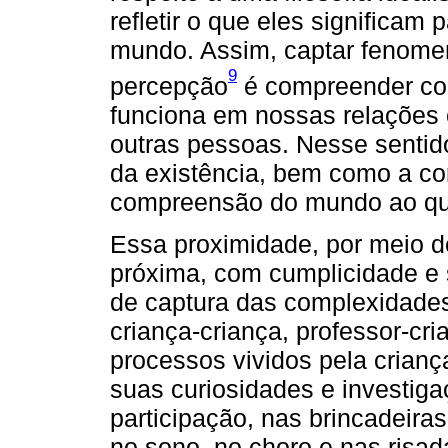
refletir o que eles significam
mundo. Assim, captar fenome
9
percepção
é compreender co
funciona em nossas relações
outras pessoas. Nesse sentid
da existência, bem como a c
compreensão do mundo ao qua
Essa proximidade, por meio 
próxima, com cumplicidade e s
de captura das complexidades
criança-criança, professor-cri
processos vividos pela crian
suas curiosidades e investiga
participação, nas brincadeiras
no sono, no choro e nas risad