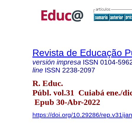
Revista de Educação P
versión impresa
ISSN
0104-596
line
ISSN
2238-2097
R. Educ.
Públ. vol.31 Cuiabá ene./di
Epub 30-Abr-2022
https://doi.org/10.29286/rep.v31ij