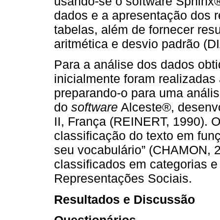
usando-se o software Sphinx®,
dados e a apresentação dos r
tabelas, além de fornecer res
aritmética e desvio padrão (
Para a análise dos dados obti
inicialmente foram realizadas
preparando-o para uma análise
do
software
Alceste®, desenvo
II, França (REINERT, 1990). O 
classificação do texto em fun
seu vocabulário” (CHAMON, 2
classificados em categorias e
Representações Sociais.
Resultados e Discussão
Questionários