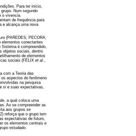
ições. Para ter início,
do grupo. Num segundo
 o vivencia.
entam de frequência para
era e alcança uma nova
 futuro (PAREDES; PECORA,
mo elementos conectantes
se Sistema é compreendido,
s objetos sociais, dentro
rtilhamento de elementos
ticas sociais (FÉLIX
et al.
,
a com a Teoria das
ou os aspectos do fenômeno
envolvidas na pesquisa
e si e suas expectativas,
de, a qual coloca uma
ias. Ao se compreender as
lita aos grupos se
2) reforça que o grupo tem
s expectativas de futuro,
er os elementos centrais e
 grupo estudado.