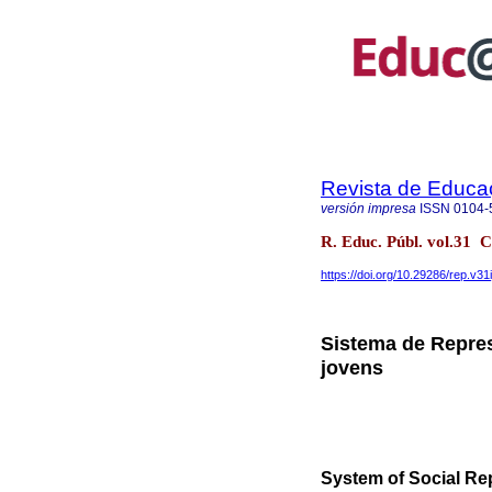
Revista de Educa
versión impresa
ISSN
0104-
R. Educ. Públ. vol.31 
https://doi.org/10.29286/rep.v31
Sistema de Repres
jovens
System of Social Re