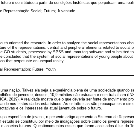
 futuro é constituído a partir de condições históricas que perpetuam uma real
e Representação Social; Futuro; Juventude
outh oriented the research. In order to analyze the social representations abo
cture of the representations; central and peripheral elements related to social 
ac-GO students, processed by SPSS and Iramuteq software and submitted to d
 be concluded that the system of social representations of young people about 
ons that perpetuate an unequal reality.
l Representation; Future; Youth
e uma nação. Talvez ela seja a experiência plena de uma sociedade quando se
,3 milhões de jovens e, desses, 10,9 milhões não estudam e nem trabalham
 2019). A realidade mostra que o que deveria ser fonte de movimento pro
ando nos tristes dados estatísticos. As estatísticas são preocupantes e dir
ctativas e os interesses da atual juventude sobre o futuro.
rupo específico de jovens, o presente artigo apresenta o Sistema de Represe
 O estudo se constituiu por meio de indagações sobre como os jovens represe
e anseios futuros. Questionamentos esses que foram analisados à luz da T