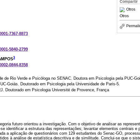
Compartir
Otros
Otros
Permali
-0001-7367-8873
-0001-5840-2799
3
CAMPOS
-0002-0844-8358
de de Rio Verde e Psicóloga no SENAC. Doutora em Psicologia pela PUC-Go
PUC-Goiás. Doutorado em Psicologia pela Universidade de Paris-5.
J. Doutorado em Psicologia Université de Provence, França
tegoria futuro orientou a investigação. Com o objetivo de analisar as represe
se identificar a estrutura das representações; levantar elementos centrais e 
lizada a aplicação de questionários com 129 estudantes do Senac-GO, process
os à análise de estatística descritiva e de similitude. Conclui-se que o si