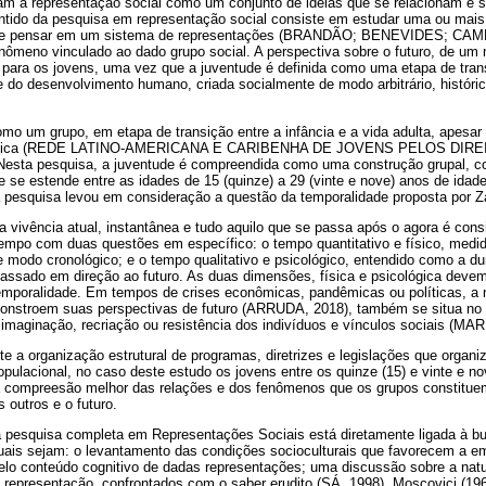
am a representação social como um conjunto de ideias que se relacionam e 
ntido da pesquisa em representação social consiste em estudar uma ou mais
o se pensar em um sistema de representações (BRANDÃO; BENEVIDES; CAMP
ômeno vinculado ao dado grupo social. A perspectiva sobre o futuro, de um 
 para os jovens, uma vez que a juventude é definida como uma etapa de trans
e do desenvolvimento humano, criada socialmente de modo arbitrário, históric
mo um grupo, em etapa de transição entre a infância e a vida adulta, apesa
ria única (REDE LATINO-AMERICANA E CARIBENHA DE JOVENS PELOS DIR
ta pesquisa, a juventude é compreendida como uma construção grupal, c
 se estende entre as idades de 15 (quinze) a 29 (vinte e nove) anos de idad
da pesquisa levou em consideração a questão da temporalidade proposta por Za
 vivência atual, instantânea e tudo aquilo que se passa após o agora é cons
 tempo com duas questões em específico: o tempo quantitativo e físico, medi
e modo cronológico; e o tempo qualitativo e psicológico, entendido como a d
 passado em direção ao futuro. As duas dimensões, física e psicológica deve
mporalidade. Em tempos de crises econômicas, pandêmicas ou políticas, a 
onstroem suas perspectivas de futuro (ARRUDA, 2018), também se situa no 
imaginação, recriação ou resistência dos indivíduos e vínculos sociais (MA
e a organização estrutural de programas, diretrizes e legislações que organi
ulacional, no caso deste estudo os jovens entre os quinze (15) e vinte e n
ma compreesão melhor das relações e dos fenômenos que os grupos constitu
 outros e o futuro.
 pesquisa completa em Representações Sociais está diretamente ligada à b
quais sejam: o levantamento das condições socioculturais que favorecem a e
elo conteúdo cognitivo de dadas representações; uma discussão sobre a nat
representação, confrontados com o saber erudito (SÁ, 1998). Moscovici (19