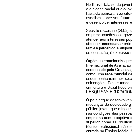
No Brasil, fala-se de juve
e a classe social que o jo
faixa da pobreza, são dife
escolhas sobre seu futuro.
e desenvolver interesses e
Sposito e Carrano (2003) 
de preocupações dos govern
atender aos interesses pop
atendem necessariamente 
têm-se percebido a dispos
de educação, é expresso na
Órgãos internacionais apr
Internacional de Avaliaçã
coordenado pela Organiza
como uma rede mundial de 
desempenho ruim nos
ran
colocações. Desse modo, n
em leitura o Brasil fico
PESQUISAS EDUCACIONAI
O país segue desenvolvend
mudanças da sociedade glo
público jovem que atingem.
nas condições das pessoas
empresas com o objetivo de
superior, como as “políti
técnico-profissional, não 
entrada no Ensino Médio