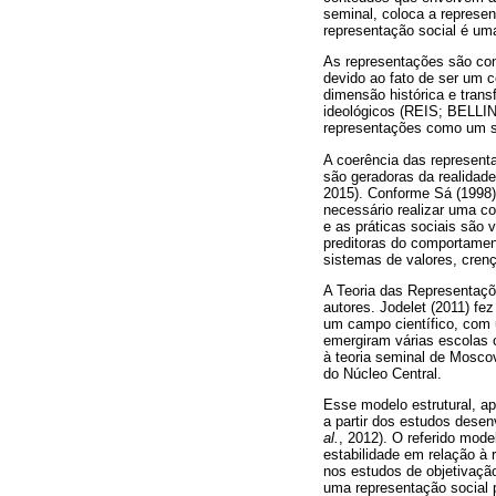
seminal, coloca a represe
representação social é uma
As representações são cons
devido ao fato de ser um co
dimensão histórica e trans
ideológicos (REIS; BELLINI
representações como um si
A coerência das represent
são geradoras da realidad
2015). Conforme Sá (1998)
necessário realizar uma c
e as práticas sociais são 
preditoras do comportamen
sistemas de valores, cren
A Teoria das Representaçõe
autores. Jodelet (2011) f
um campo científico, com
emergiram várias escolas 
à teoria seminal de Mosco
do Núcleo Central.
Esse modelo estrutural, ap
a partir dos estudos de
al.
, 2012). O referido mod
estabilidade em relação à 
nos estudos de objetivaç
uma representação social 