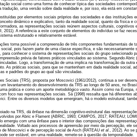
ntação social como uma forma de conhecer típica das sociedades contemporâ
 tradução, uma versão sobre dada realidade e, por isso, ela está em consta
tituídas por elementos sociais próprios das sociedades e das instituições e
nceito dinâmico e explicativo, tanto da realidade social, quanto da física e c
formadora, as representações sociais reúnem aspectos culturais, cognitivos e 
, 2011). A referência a este conjunto de elementos do indivíduo se faz nece
stema estruturado e relativamente estável.
ações torna possível a compreensão de três componentes fundamentais de ta
e social, pois fazem parte de uma classe específica, e são necessariament
, para conhecer o sistema de representações sociais do grupo selecionado p
ompreensão prévia de fatores práticos vinculados ao sistema. Segundo Abric 
vinculadas. Logo, a transformação de uma implica na transformação da outra 
to. As práticas sociais, para que se mantenham em dada realidade social, 
ças e padrões do grupo ao qual são vinculadas.
s Sociais (TRS), proposta por Moscovici (1961/2012), continua a ser desenvo
ez um levantamento do desenvolvimento da TRS ao longo de 50 anos, no Brasi
 uma prática e como um aporte metodológico vasto. Assim como na Europa, 
com foco nas representações sociais. Sá (1998) ressalta que há diferentes
vici. Entre os diversos modelos que emergiram, há o modelo estrutural, tam
oiado na TRS, dá ênfase na dimensão cognitivo-estrutural das representações 
senvolvidos por Abric e Flament (ABRIC, 1993; CAMPOS, 2017; RATEAU; 
elo emergiu com uma ênfase para o interior das composições das represent
realidade. Voltado aos processos de apreensão por meio da percepção, ele se
ão de Moscovici e de percepção social de Asch (RATEAU
et al
., 2012). Ao se
pode ser estável, em uma realidade, remete-se à questão da temporalidade.