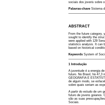
sociais dos jovens sobre o
Palavras-chave
Sistema d
ABSTRACT
From the future category, y
sought to identify the stru
were applied with 129 Sen
statistics analysis. It can
based on historical conditi
Keywords
System of Socia
1 Introdução
A juventude é a energia d
futuro. No Brasil, há 47
GEOGRAFIA E ESTATÍSTICA,
de algum modo, se esfacel
sobre quais seriam as expe
A partir do estudo de um g
futuro de jovens goianos.
são as suas preocupações 
Sociais.