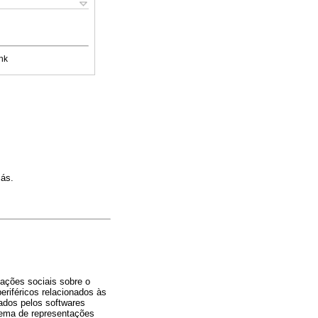
nk
iás.
ntações sociais sobre o
periféricos relacionados às
ados pelos softwares
stema de representações