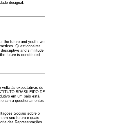
idade desigual.
ut the future and youth, we
practices. Questionnaires
escriptive and similitude
the future is constituted
 volta às expectativas de
 (INSTITUTO BRASILEIRO DE
dutivo em um país está,
ecionam a questionamentos
ntações Sociais sobre o
ntam seu futuro e quais
eoria das Representações