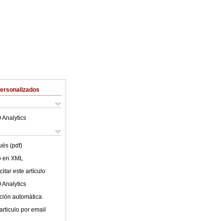
Personalizados
 Analytics
ués (pdf)
lo en XML
itar este artículo
 Analytics
ción automática
articulo por email