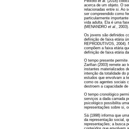
Peixoto
et al.
(2018) coloc
acerca de um objeto. O se
relacionadas entre si. A
ser compreendido como fen
particularmente importante
vida adulta. Ela é uma fas
(MENANDRO
et al.
, 2003).
Os jovens são definidos co
definição de faixa etá
REPRODUTIVOS, 2004). Nes
compõem a faixa etária que
definição de faixa etária 
O tempo presente permite a
Zarifian (2003) remete ao
instantes materializados d
intenção da totalidade do
estudos que envolvam a te
como os agentes sociais c
destroem a capacidade de 
O tempo cronológico permit
serviços a dada camada pop
psicológico possibilita u
representações sobre si, os
Sá (1998) informa que uma
da representação social, 
representações; a busca p
conteúdos que envolvem a 