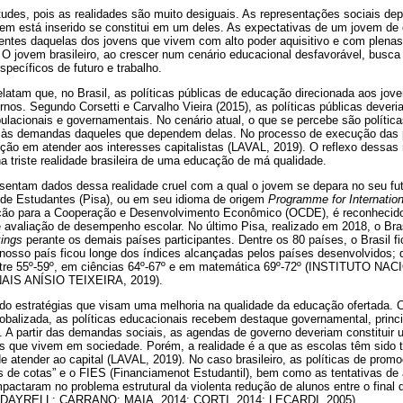
ntudes, pois as realidades são muito desiguais. As representações sociais d
vem está inserido se constitui em um deles. As expectativas de um jovem de 
rentes daquelas dos jovens que vivem com alto poder aquisitivo e com plenas
 O jovem brasileiro, ao crescer num cenário educacional desfavorável, busca
specíficos de futuro e trabalho.
relatam que, no Brasil, as políticas públicas de educação direcionada aos j
os. Segundo Corsetti e Carvalho Vieira (2015), as políticas públicas deveria
ulacionais e governamentais. No cenário atual, o que se percebe são polític
às demandas daqueles que dependem delas. No processo de execução das p
ição em atender aos interesses capitalistas (LAVAL, 2019). O reflexo dessas
 triste realidade brasileira de uma educação de má qualidade.
esentam dados dessa realidade cruel com a qual o jovem se depara no seu fu
o de Estudantes (Pisa), ou em seu idioma de origem
Programme for Internatio
ção para a Cooperação e Desenvolvimento Econômico (OCDE), é reconhecido
avaliação de desempenho escolar. No último Pisa, realizado em 2018, o Bra
kings
perante os demais países participantes. Dentre os 80 países, o Brasil 
osso país ficou longe dos índices alcançadas pelos países desenvolvidos; d
u entre 55º-59º, em ciências 64º-67º e em matemática 69º-72º (INSTITUTO
S ANÍSIO TEIXEIRA, 2019).
o estratégias que visam uma melhoria na qualidade da educação ofertada. C
balizada, as políticas educacionais recebem destaque governamental, princ
 A partir das demandas sociais, as agendas de governo deveriam constituir 
 que vivem em sociedade. Porém, a realidade é a que as escolas têm sido
 atender ao capital (LAVAL, 2019). No caso brasileiro, as políticas de pro
cas de cotas” e o FIES (Financiamenot Estudantil), bem como as tentativas d
impactaram no problema estrutural da violenta redução de alunos entre o fina
. (DAYRELL; CARRANO; MAIA, 2014; CORTI, 2014; LECARDI, 2005)