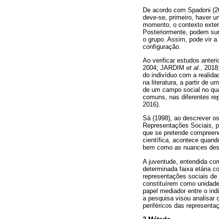
De acordo com Spadoni (20
deve-se, primeiro, haver 
momento, o contexto exter
Posteriormente, podem sur
o grupo. Assim, pode vir a
configuração.
Ao verificar estudos ante
2004; JARDIM
et al.
, 201
do indivíduo com a realid
na literatura, a partir de 
de um campo social no qu
comuns, nas diferentes re
2016).
Sá (1998), ao descrever o
Representações Sociais, p
que se pretende compreen
científica, acontece quand
bem como as nuances deste
A juventude, entendida co
determinada faixa etária 
representações sociais de 
constituírem como unidade
papel mediador entre o in
a pesquisa visou analisar
periféricos das representa