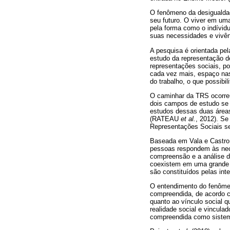
O fenômeno da desigualda
seu futuro. O viver em um
pela forma como o indívi
suas necessidades e vivênc
A pesquisa é orientada pe
estudo da representação d
representações sociais, p
cada vez mais, espaço nas
do trabalho, o que possibi
O caminhar da TRS ocorreu
dois campos de estudo se d
estudos dessas duas áreas 
(RATEAU
et al.
, 2012). Se
Representações Sociais s
Baseada em Vala e Castro 
pessoas respondem às nece
compreensão e a análise d
coexistem em uma grande 
são constituídos pelas in
O entendimento do fenôme
compreendida, de acordo c
quanto ao vínculo social 
realidade social e vincula
compreendida como sistema