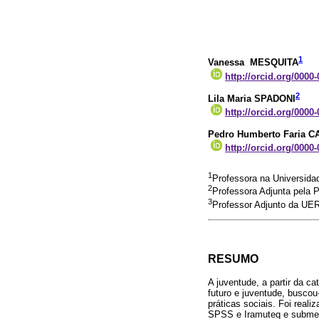
1
Vanessa MESQUITA
http://orcid.org/0000
2
Lila Maria SPADONI
http://orcid.org/0000
Pedro Humberto Faria 
http://orcid.org/0000
1
Professora na Universida
2
Professora Adjunta pela 
3
Professor Adjunto da UER
RESUMO
A juventude, a partir da ca
futuro e juventude, buscou-
práticas sociais. Foi rea
SPSS e Iramuteq e submetid