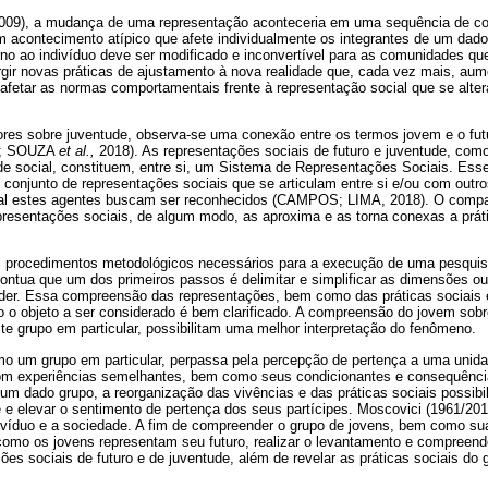
09), a mudança de uma representação aconteceria em uma sequência de cond
um acontecimento atípico que afete individualmente os integrantes de um da
no ao indivíduo deve ser modificado e inconvertível para as comunidades que
gir novas práticas de ajustamento à nova realidade que, cada vez mais, aum
 afetar as normas comportamentais frente à representação social que se alt
riores sobre juventude, observa-se uma conexão entre os termos jovem e o
8; SOUZA
et al.,
2018). As representações sociais de futuro e juventude, co
ade social, constituem, entre si, um Sistema de Representações Sociais. Es
um conjunto de representações sociais que se articulam entre si e/ou com outro
al estes agentes buscam ser reconhecidos (CAMPOS; LIMA, 2018). O compa
presentações sociais, de algum modo, as aproxima e as torna conexas a prá
s procedimentos metodológicos necessários para a execução de uma pesquis
ontua que um dos primeiros passos é delimitar e simplificar as dimensões 
der. Essa compreensão das representações, bem como das práticas sociais 
o o objeto a ser considerado é bem clarificado. A compreensão do jovem sobr
 grupo em particular, possibilitam uma melhor interpretação do fenômeno.
mo um grupo em particular, perpassa pela percepção de pertença a uma unida
com experiências semelhantes, bem como seus condicionantes e consequênc
um dado grupo, a reorganização das vivências e das práticas sociais possibi
 e elevar o sentimento de pertença dos seus partícipes. Moscovici (1961/201
divíduo e a sociedade. A fim de compreender o grupo de jovens, bem como sua
 como os jovens representam seu futuro, realizar o levantamento e compreend
ções sociais de futuro e de juventude, além de revelar as práticas sociais do