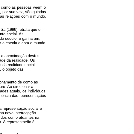
do como as pessoas vêem o
, por sua vez, são guiadas
uas relações com o mundo,
Sá (1998) retrata que o
nto social. As
 do século, e ganharam,
om a escola e com o mundo
, a aproximação destes
ade da realidade. Os
 da realidade social
, o objeto das
tionamento de como as
ro. Ao direcionar a
ades atuais, os indivíduos
nência das representações
 representação social é
ma nova interrogação
bidos como atuantes na
o. A representação é