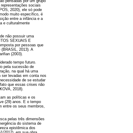
são pensadas por um grupo
 representações sociais
OS, 2020), ele só pode
modo muito específico, é
ição entre a infância e a
a e culturalmente
r de não possuir uma
EITOS SEXUAIS E
omposta por pessoas que
e (BRASIL, 2013). A
rifian (2003).
iderado tempo futuro.
do pela sucessão de
uração, na qual há uma
m ser levadas em conta nos
necessidade de se estudar
fato que essas crises não
RKOVA, 2018).
zam as políticas e os
ove (29) anos. E o tempo
em entre os seus membros,
usca pelas três dimensões
mergência do sistema de
ureza epistêmica dos
61/2012), em sua obra