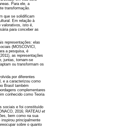
neas. Para ele, a
nte transformação.
m que se solidificam
ultural. Em relação à
valorativos, isto é,
ssária para conceber as
is representações: elas
e sociais (MOSCOVICI,
ara a pesquisa, é
(2011), as representações
e, juntas, tornam-se
adaptam ou transformam os
lvida por diferentes
l, e a caracterizou como
no Brasil também
 abordagens complementares
bém conhecido como Teoria
sociais e foi constituído
LOMONACO, 2016; RATEAU
et
ações, bem como na sua
 inspirou principalmente
 preocupar sobre o quanto