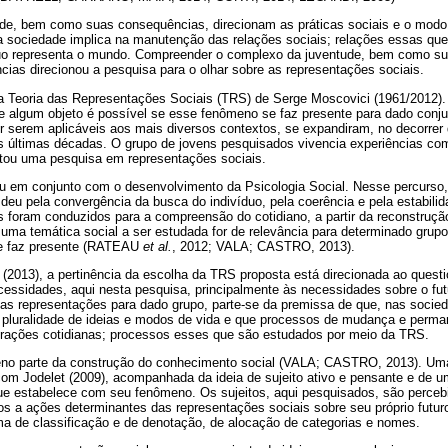
de, bem como suas consequências, direcionam as práticas sociais e o mo
a sociedade implica na manutenção das relações sociais; relações essas que
duo representa o mundo. Compreender o complexo da juventude, bem como s
ias direcionou a pesquisa para o olhar sobre as representações sociais.
la Teoria das Representações Sociais (TRS) de Serge Moscovici (1961/2012). 
e algum objeto é possível se esse fenômeno se faz presente para dado conju
or serem aplicáveis aos mais diversos contextos, se expandiram, no decorrer
 últimas décadas. O grupo de jovens pesquisados vivencia experiências c
litou uma pesquisa em representações sociais.
 em conjunto com o desenvolvimento da Psicologia Social. Nesse percurso
eu pela convergência da busca do indivíduo, pela coerência e pela estabilid
foram conduzidos para a compreensão do cotidiano, a partir da reconstrução
 uma temática social a ser estudada for de relevância para determinado grupo
e faz presente (RATEAU
et al.
, 2012; VALA; CASTRO, 2013).
(2013), a pertinência da escolha da TRS proposta está direcionada ao ques
ssidades, aqui nesta pesquisa, principalmente às necessidades sobre o futu
as representações para dado grupo, parte-se da premissa de que, nas socied
pluralidade de ideias e modos de vida e que processos de mudança e perma
terações cotidianas; processos esses que são estudados por meio da TRS.
no parte da construção do conhecimento social (VALA; CASTRO, 2013). Uma
om Jodelet (2009), acompanhada da ideia de sujeito ativo e pensante e de u
que estabelece com seu fenômeno. Os sujeitos, aqui pesquisados, são perce
dos a ações determinantes das representações sociais sobre seu próprio futur
 de classificação e de denotação, de alocação de categorias e nomes.