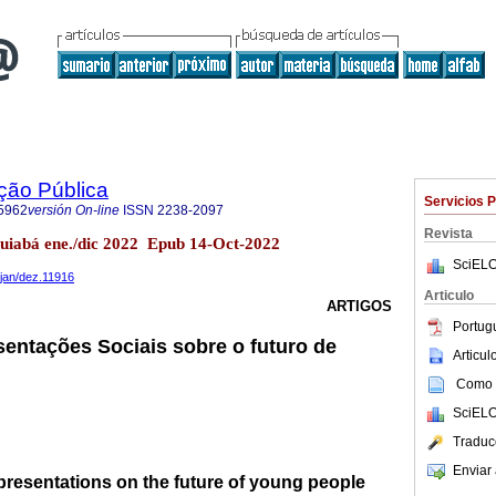
ção Pública
Servicios 
5962
versión On-line
ISSN
2238-2097
Revista
Cuiabá ene./dic 2022 Epub 14-Oct-2022
SciELO
ijan/dez.11916
Articulo
ARTIGOS
Portug
entações Sociais sobre o futuro de
Articu
Como c
SciELO
Traduc
Enviar 
presentations on the future of young people