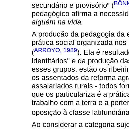
BÖNM
secundário e provisório” (
pedagógico afirma a necessi
alguém na vida.
A produção da pedagogia da 
prática social organizada no
ARROYO, 1989
(
). Ela é resulta
identitários" e da produção d
esses grupos, estão os ribeir
os assentados da reforma agrá
assalariados rurais - todos fo
que os particulariza é a prátic
trabalho com a terra e a pert
oposição à classe latifundiária
Ao considerar a categoria suj